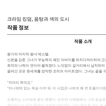
* 공감 글귀: “대체 어디까지 봐줘야 하나? 너 따위가 뭐 대수라고
크라임 킹덤, 음탕과 색의 도시
작품 정보
작품 소개
왕가의 마지막 왕녀 에스텔.
신분을 감춘 그녀가 무능력자 폐인 아버지를 뒤치다꺼리하며 근근
최악의 나락이 연이어 펼쳐졌다. 느닷없이 길거리에서 납치되어 한
끌려간 곳은 뒷세계를 장악한 조직의 아지트였다. 그녀는 끝을 
“차라리 죽여요.”
“하나밖에 없는 목숨 아껴 둬. 이 사업은 나에게 꽤 큰 돈줄이거든.
조롱하는 소리밖에 듣지 못했다. 오히려 다락방에서 그의 침실로
클라우스는 피와 죽음이 가까운 남자였다. 남의 목숨을 끊는 게 