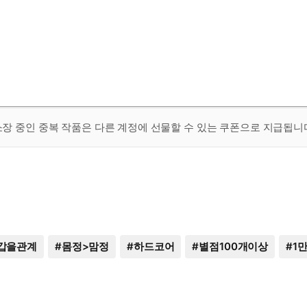
 소장 중인 중복 작품은 다른 계정에 선물할 수 있는 쿠폰으로 지급됩니
갑을관계
#
몸정>맘정
#
하드코어
#
별점100개이상
#
1