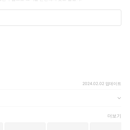
 첩보원이었다.
일깨우는 행위도 모조리 한 남자의 품 안에서였다.
2024.02.02
업데이트
더보기