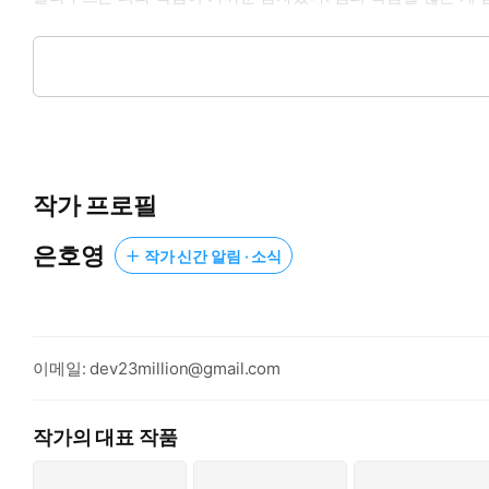
“네 몸은 두 가지 방법으로 쓰일 수 있어.”
헤어나려고 발버둥 치는 그녀에게 매혹적으로 속살거렸다.
“사창가에서 하층민을 하루 평균 스무 명씩 받든지. 아니면 코르
작가 프로필
보스가 원하는 건 단순히 상류층 남자를 꼬셔 돈을 뜯어내는 코
그쪽 방면으로 문외한인 탓에 걸음마부터 배워야 했다. 모든 교육
은호영
작가 신간 알림 · 소식
마침내 결전의 시기가 닥쳐 그녀는 혜성처럼 사교계에 등장했다.
그때 클라우스가 은밀히 앞을 가로막았다.
“너, 약속 지켜.”
“무슨?”
이메일: dev23million@gmail.com
“네 몸에 다른 사내새끼 닿지 않기로 했잖나.”
작가의 대표 작품
귓가를 지나는 속삭임에 분노가 잔뜩 녹아 있었다.