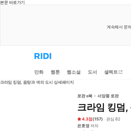
본문 바로가기
계속해서 문제
리
디
홈
으
만화
웹툰
웹소설
도서
셀렉트
로
이
크라임 킹덤, 음탕과 색의 도시 상세페이지
동
로판 e북
서양풍 로판
크라임 킹덤,
4.3
(
157
)
관심
82
은호영
저자