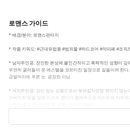
로맨스 가이드
* 배경/분야: 로맨스판타지
* 작품 키워드: #근대유럽풍 #범죄물 #하드코어 #약피폐 #조직
* 남자주인공: 잔인한 본성에 몰인간적이고 폭력적인 성향이 깊어
우연히 굴러들어 온 에스텔을 코르티잔 밀정으로 길들이려 한다.
금발머리에 푸른 눈. 굉장한 미남.
* 여자주인공: 강단 있는 성품으로서 부러질지언정 꺾이지 않는다
아버지의 빚을 담판 지으러 왔다가 클라우스의 아지트에 머무르게
스타일 좋은 미인으로 목, 손목, 발목이 예쁘다.
* 이럴 때 보세요: 격정적인 로맨스를 보고 싶을 때.