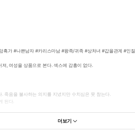
/암흑가 #나쁜남자 #카리스마남 #왕족/귀족 #상처녀 #갑을관계 #인질
져, 여성을 상품으로 본다. 섹스에 감흥이 없다.
. 죽음을 불사하는 의지를 지녔지만 수치심은 못 참는다.
 된다.
더보기