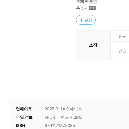
로제토
출판
총 5권
관심
단권
소장
전권
업데이트
2025.01.14
업데이트
파일 정보
평균 4.2MB
EPUB
ISBN
9791171875085