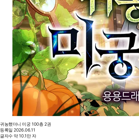
귀농했더니 미궁 100층 2권
등록일
2026.06.11
글자수
약 10.1만 자