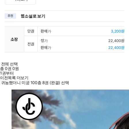
웹소설로 보기
추천
단권
판매가
3,200원
소장
정가
22,400원
전권
판매가
22,400원
전체 선택
총
0
권
0원
1권부터
이전목록 더보기
귀농했더니 미궁 100층 8권 (완결) 선택