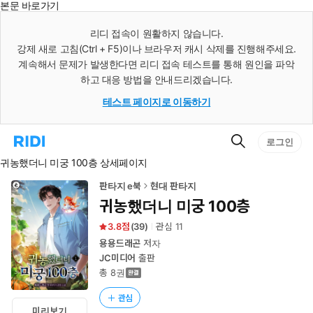
본문 바로가기
인
스
리디 접속이 원활하지 않습니다.
턴
강제 새로 고침(Ctrl + F5)이나 브라우저 캐시 삭제를 진행해주세요.
트
검
계속해서 문제가 발생한다면 리디 접속 테스트를 통해 원인을 파악
색
하고 대응 방법을 안내드리겠습니다.
테스트 페이지로 이동하기
검
리
로그인
색
디
귀농했더니 미궁 100층 상세페이지
홈
으
로
판타지 e북
현대 판타지
이
귀농했더니 미궁 100층
동
3.8
(
39
)
관심
11
용용드래곤
저자
JC미디어
출판
총 8권
관심
미리보기