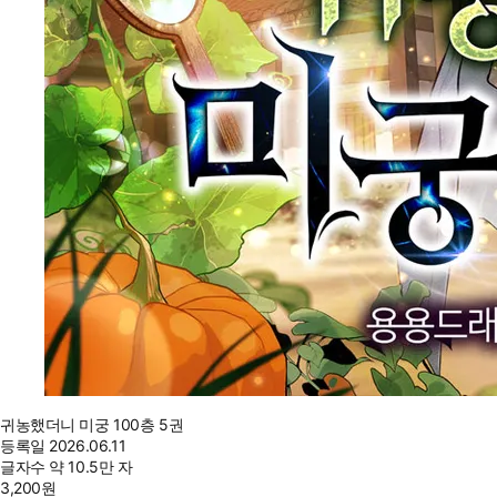
귀농했더니 미궁 100층 5권
등록일
2026.06.11
글자수
약 10.5만 자
3,200
원