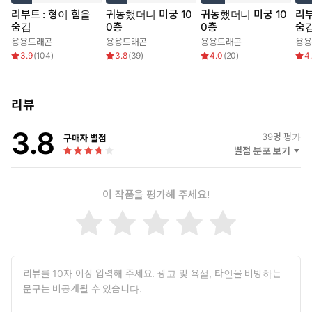
리부트 : 형이 힘을
귀농했더니 미궁 10
귀농했더니 미궁 10
리부
숨김
0층
0층
숨
용용드래곤
용용드래곤
용용드래곤
용용
3.9
(
104
)
3.8
(
39
)
4.0
(
20
)
4
리뷰
3.8
39
명 평가
구매자 별점
별점 분포 보기
이 작품을 평가해 주세요!