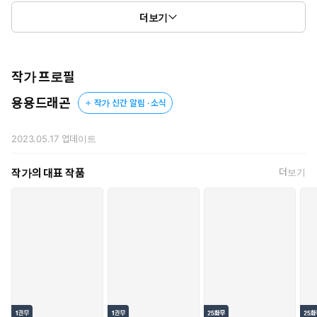
귀농했더니 집이 미궁 100층에 불시착했다
더보기
그런데 내가 새 보스라고?
작가 프로필
용용드래곤
작가 신간 알림 · 소식
2023.05.17
업데이트
작가의 대표 작품
더보기