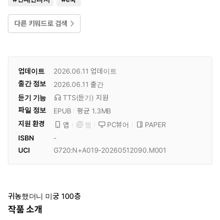
다른 키워드로 검색
업데이트
2026.06.11
업데이트
출간 정보
2026.06.11
출간
듣기 기능
TTS(듣기)
지원
파일 정보
EPUB
평균 1.3MB
지원 환경
PC뷰어
PAPER
앱
웹
ISBN
-
UCI
G720:N+A019-20260512090.M001
귀농했더니 미궁 100층
작품 소개