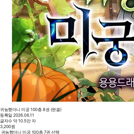
귀농했더니 미궁 100층 8권 (완결)
등록일
2026.06.11
글자수
약 10.5만 자
3,200
원
귀농했더니 미궁 100층 7권 선택