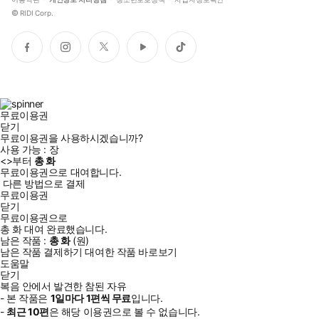
©
RIDI Corp.
페
인
트
유
틱
이
스
위
튜
톡
스
타
터
브
북
그
램
무료이용권
닫기
무료이용권을 사용하시겠습니까?
사용 가능 :
장
<
>부터
총
화
무료이용권으로 대여합니다.
다른 방법으로 결제
무료이용권
닫기
무료이용권으로
총
화
대여 완료했습니다.
남은 작품 :
총
화
(
원)
남은 작품 결제하기
대여한 작품 바로보기
도움말
닫기
복음 안에서 발견한 참된 자유
- 본 작품은
1일
마다
1
편씩 무료
입니다.
-
최근
10편
은 해당 이용권으로 볼 수 없습니다.