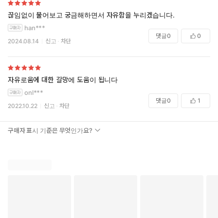
-인간의 본성-교만과 비교의식, 두려움 등-에 대한 깊은 통찰을 준
다.
끊임없이 물어보고 궁금해하면서 자유함을 누리겠습니다.
-교만과 열등감이라는 극단적인 자기이해에서 벗어나 복음에 근
han***
거한 바른 자기 정체성을 갖도록 도와준다.
댓글
0
0
2024.08.14
신고
차단
독자 대상
-다른 사람이 자신을 판단하거나 스스로 자기를 의식하는 문제로 염
려와 갈등 가운데 있는 그리스도인
자유로움에 대한 갈망에 도움이 됩니다
-복음에 근거한 바른 자기 정체성을 갖고자 하는 그리스도인
onl***
-영적 훈련이나 상담을 이끄는 목회자와 평신도, 선교단체 간사와
댓글
0
1
2022.10.22
신고
차단
리더
-티모시 켈러에 관심하는 독자
구매자 표시 기준은 무엇인가요?