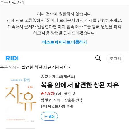
본문 바로가기
인
스
리디 접속이 원활하지 않습니다.
턴
강제 새로 고침(Ctrl + F5)이나 브라우저 캐시 삭제를 진행해주세요.
트
검
계속해서 문제가 발생한다면 리디 접속 테스트를 통해 원인을 파악
색
하고 대응 방법을 안내드리겠습니다.
테스트 페이지로 이동하기
검
리
로그인
색
디
복음 안에서 발견한 참된 자유 상세페이지
홈
으
로
종교
기독교(개신교)
이
복음 안에서 발견한 참된 자유
동
4.8
(
35
)
관심
6
팀 켈러
저자
장호준
번역
(주) 복있는사람
출판
관심