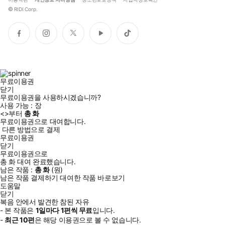
©
RIDI Corp.
페
인
트
유
틱
이
스
위
튜
톡
스
타
터
브
북
그
램
무료이용권
닫기
무료이용권을 사용하시겠습니까?
사용 가능 :
장
<
>부터
총
화
무료이용권으로 대여합니다.
다른 방법으로 결제
무료이용권
닫기
무료이용권으로
총
화
대여 완료했습니다.
남은 작품 :
총
화
(
원)
남은 작품 결제하기
대여한 작품 바로보기
도움말
닫기
복음 안에서 발견한 참된 자유
- 본 작품은
1일
마다
1
편씩 무료
입니다.
-
최근
10편
은 해당 이용권으로 볼 수 없습니다.