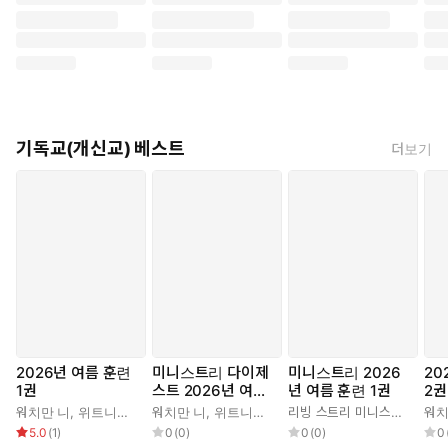
기독교(개신교) 베스트
더보기
2026년 여름 훈련
미니스트리 다이제
미니스트리 2026
20
1권
스트 2026년 여름
년 여름 훈련 1권
2권
훈련 1권
워치만 니
,
위트니스 리
워치만 니
,
위트니스 리
리빙 스트리 미니스트리 편집부
워치
5.0
(
1
)
0
(
0
)
0
(
0
)
0