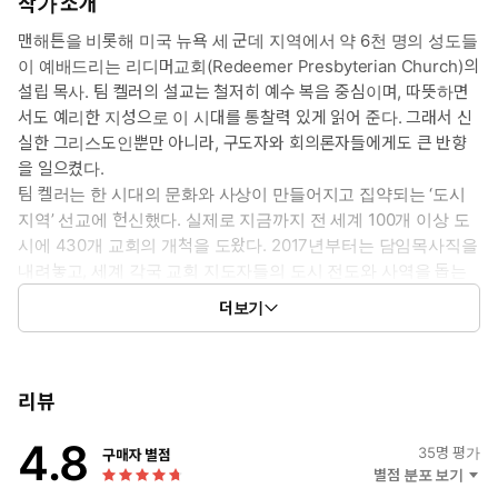
으로부터 온전히 자유롭다. 바울이 이런 복된 자유를 누릴 수 있는
작가 소개
비결은 바로 복음 때문이라고 켈러는 말한다. 바울이 본문 말씀에서
맨해튼을 비롯해 미국 뉴욕 세 군데 지역에서 약 6천 명의 성도들
역설하듯이, 그가 예수 그리스도를 통해 이미 모든 평가와 판결을 받
이 예배드리는 리디머교회(Redeemer Presbyterian Church)의
았기 때문에 이 사실을 근거로 참된 자유를 누릴 수 있다고 말한다.
설립 목사. 팀 켈러의 설교는 철저히 예수 복음 중심이며, 따뜻하면
또한 우리도 바울처럼 궁극의 유일한 심판자이신 하나님의 “사랑받
서도 예리한 지성으로 이 시대를 통찰력 있게 읽어 준다. 그래서 신
는 아들”로서 온전한 자유와 기쁨을 누릴 수 있다고 강조하고 이를
실한 그리스도인뿐만 아니라, 구도자와 회의론자들에게도 큰 반향
독려한다. 작지만 복음의 핵심이 담긴, 켈러 특유의 깊고 강력한 설
을 일으켰다.
교를 맛볼 수 있는 귀한 책이 될 것이다.
팀 켈러는 한 시대의 문화와 사상이 만들어지고 집약되는 ‘도시
지역’ 선교에 헌신했다. 실제로 지금까지 전 세계 100개 이상 도
인간의 본성적 상태는 교만입니다. 지나치게 부풀어 올라 터지기 일
시에 430개 교회의 개척을 도왔다. 2017년부터는 담임목사직을
보 직전입니다. 하나님 없이 스스로 살아갈 수 있고, 하나님 외에도
내려놓고, 세계 각국 교회 지도자들의 도시 전도와 사역을 돕는
삶의 목적을 삼을 만한 것이 있다는 환상으로 부풀어 있습니다. 그런
단체인 CTC(City to City)에서 섬기고 있다.
데 정작 그 속은 텅 비어 있습니다. 부풀어 있는 상태를 유지하려고
더보기
펜실베이니아주에서 태어나 자랐고, 버크넬대학교(Bucknell
안간힘을 씁니다. 사람들의 인정과 관심을 얻으려고 늘 분주합니다.
University), 고든콘웰신학교(Gordon-Conwell Theological
남보다 더 잘나 보이려고 끝없이 비교하고 자신을 추켜세웁니다. 특
Seminary), 웨스트민스터신학교(Westminster Theological
정한 기준을 세우고 그에 맞춰 삶으로써 자존감을 높이려고 합니다.
Seminary)에서 수학했다. 1984년부터는 5년간 모교인 웨스트민
리뷰
그러나 이런 노력은 함정이요 속임수입니다. 이런 자아는 불안하고
스터신학교 강단에서 설교학을 가르치기도 했다.
공허합니다.
4.8
《팀 켈러의 인생 질문》, 《팀 켈러, 오늘을 사는 잠언》, 《팀 켈
35
명 평가
구매자 별점
러, 고통에 답하다》, 《팀 켈러, 하나님을 말하다》, 《팀 켈러의
별점 분포 보기
그러나 여기 믿기 어려울 정도로 자신에 관한 확신으로 가득 찬 사