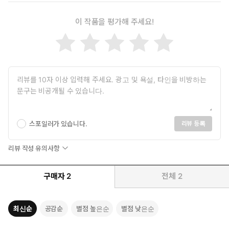
내가 만든 신》, 《팀 켈러의 기도》, 《팀 켈러의 일과 영성》(이
람이 있습니다. 바로 사도 바울입니다. 바울은 자신을 ‘가장 악한 죄
상 두란노) 등의 저서가 있다.
인’으로 자처합니다. 그런데 놀랍게도 자신감이 넘칩니다. 한껏 부
이 작품을 평가해 주세요!
풀어 오르지도 위축되어 있지도 않습니다. 사람들의 인정과 관심에
서 자유롭습니다.
그가 이런 복된 자유를 누릴 수 있는 비결이 무엇입니까? 바울은, 그
가 이미 모든 평가와 판결을 받았기 때문이라고 말합니다. 예수 그
리스도께서 그를 대신해 법정에서 재판을 받으시고 죽음으로 모든
죄값을 치르셨기 때문에, 그는 더 이상 재판 받지 않는다고 말합니
다. 이것이 비단 바울만의 이야기입니까? 우리의 재판도 이미 끝났
습니다. 바울과 같이 예수께서 하신 일을 근거로 우리 자신을 받아
스포일러가 있습니다.
리뷰 등록
달라고 하나님께 청하기만 하면 됩니다. 우리는 이렇게 말할 수 있
습니다. “나를 심판하실 이는 [오직] 주시니라”(고전 4:4). 하나님이
리뷰 작성 유의사항
내리신 최종적인 판결을 항상 기억하십시오. “너는 내 사랑하는 아
들이라. 내가 너를 기뻐하노라”(막 1:11).
구매자
2
전체
2
특징
-“우리 시대 가장 주목할 목회자” 티모시 켈러가 고린도전서 3:21-
최신순
공감순
별점 높은순
별점 낮은순
4:7을 본문으로 전한 한 편의 설교(최신간)