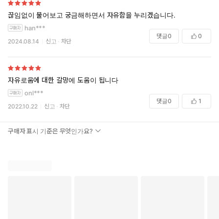
-인간의 본성-교만과 비교의식, 두려움 등-에 대한 깊은 통찰을 준
다.
끊임없이 물어보고 궁금해하면서 자유함을 누리겠습니다.
-교만과 열등감이라는 극단적인 자기이해에서 벗어나 복음에 근
han***
거한 바른 자기 정체성을 갖도록 도와준다.
댓글
0
0
2024.08.14
신고
차단
독자 대상
-다른 사람이 자신을 판단하거나 스스로 자기를 의식하는 문제로 염
려와 갈등 가운데 있는 그리스도인
자유로움에 대한 갈망에 도움이 됩니다
-복음에 근거한 바른 자기 정체성을 갖고자 하는 그리스도인
onl***
-영적 훈련이나 상담을 이끄는 목회자와 평신도, 선교단체 간사와
댓글
0
1
2022.10.22
신고
차단
리더
-티모시 켈러에 관심하는 독자
구매자 표시 기준은 무엇인가요?