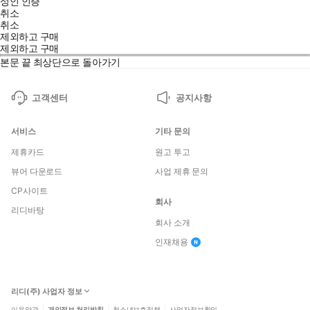
성인 인증
취소
취소
제외하고 구매
제외하고 구매
본문 끝
최상단으로 돌아가기
고객센터
공지사항
서비스
기타 문의
제휴카드
원고 투고
뷰어 다운로드
사업 제휴 문의
CP사이트
회사
리디바탕
회사 소개
인재채용
리디(주) 사업자 정보
이용약관
개인정보 처리방침
청소년보호정책
사업자정보확인