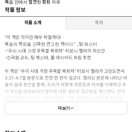
복음 안에서 발견한 참된 자유
작품 정보
작품 소개
목차
“이 책은 작지만 매우 탁월하다!
복음의 핵심을 간파한 견고한 책이다.” _팀 체스터
-“우리 시대 가장 주목할 목회자” 티모시 켈러의 최신간
-신국원 교수, 팀 체스터, 폴 데이비드 트립 추천
이 책은 “우리 시대 가장 주목할 목회자” 티모시 켈러가 고린도전서
3:21-4:7을 본문으로 전한 한 편의 설교다. 켈러는 본문에 나타난 바
울의 삶과 증언을 통해, 우리가 어떻게 자존감과 자아를 이해하고 우
리 자신을 바라보아야 할지에 대한 새로운 접근법을 제시한다. 먼저
인간 본성의 네 가지 상태(공허함, 고통, 분주함, 나약함)를 짚어 보
고, 복음이 어떻게 이런 인간의 삶을 변화시키는지 살펴본다. 바울은
더보기
자신을 “죄인 중의 괴수”로 여기지만, 놀랍게도 자기 확신으로 가득
차 있다. 고린도교인들의 인정과 관심을 얻으려고 애쓰지 않을뿐더
러, 심지어 자신을 판단하지도 않는다. 다른 사람과 나 자신의 시선