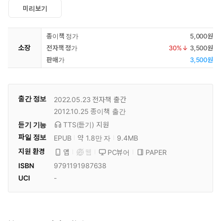
미리보기
종이책 정가
5,000원
소장
전자책 정가
30
%↓
3,500원
판매가
3,500원
출간 정보
2022.05.23
전자책 출간
2012.10.25
종이책 출간
듣기 기능
TTS(듣기)
지원
파일 정보
EPUB
약 1.8만 자
9.4MB
지원 환경
PC뷰어
PAPER
앱
웹
ISBN
9791191987638
UCI
-