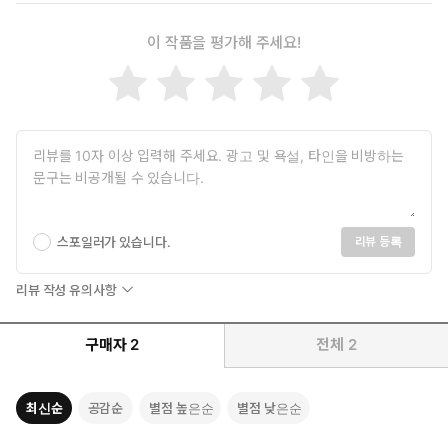
내가 만든 신》, 《팀 켈러의 기도》, 《팀 켈러의 일과 영성》(이
람이 있습니다. 바로 사도 바울입니다. 바울은 자신을 ‘가장 악한 죄
상 두란노) 등의 저서가 있다.
인’으로 자처합니다. 그런데 놀랍게도 자신감이 넘칩니다. 한껏 부
이 작품을 평가해 주세요!
풀어 오르지도 위축되어 있지도 않습니다. 사람들의 인정과 관심에
서 자유롭습니다.
그가 이런 복된 자유를 누릴 수 있는 비결이 무엇입니까? 바울은, 그
가 이미 모든 평가와 판결을 받았기 때문이라고 말합니다. 예수 그
리스도께서 그를 대신해 법정에서 재판을 받으시고 죽음으로 모든
죄값을 치르셨기 때문에, 그는 더 이상 재판 받지 않는다고 말합니
다. 이것이 비단 바울만의 이야기입니까? 우리의 재판도 이미 끝났
습니다. 바울과 같이 예수께서 하신 일을 근거로 우리 자신을 받아
스포일러가 있습니다.
리뷰 등록
달라고 하나님께 청하기만 하면 됩니다. 우리는 이렇게 말할 수 있
습니다. “나를 심판하실 이는 [오직] 주시니라”(고전 4:4). 하나님이
리뷰 작성 유의사항
내리신 최종적인 판결을 항상 기억하십시오. “너는 내 사랑하는 아
들이라. 내가 너를 기뻐하노라”(막 1:11).
구매자
2
전체
2
특징
-“우리 시대 가장 주목할 목회자” 티모시 켈러가 고린도전서 3:21-
최신순
공감순
별점 높은순
별점 낮은순
4:7을 본문으로 전한 한 편의 설교(최신간)