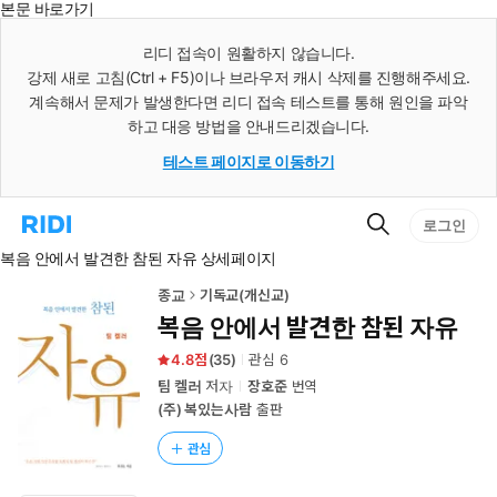
본문 바로가기
인
스
리디 접속이 원활하지 않습니다.
턴
강제 새로 고침(Ctrl + F5)이나 브라우저 캐시 삭제를 진행해주세요.
트
검
계속해서 문제가 발생한다면 리디 접속 테스트를 통해 원인을 파악
색
하고 대응 방법을 안내드리겠습니다.
테스트 페이지로 이동하기
검
리
로그인
색
디
복음 안에서 발견한 참된 자유 상세페이지
홈
으
로
종교
기독교(개신교)
이
복음 안에서 발견한 참된 자유
동
4.8
(
35
)
관심
6
팀 켈러
저자
장호준
번역
(주) 복있는사람
출판
관심