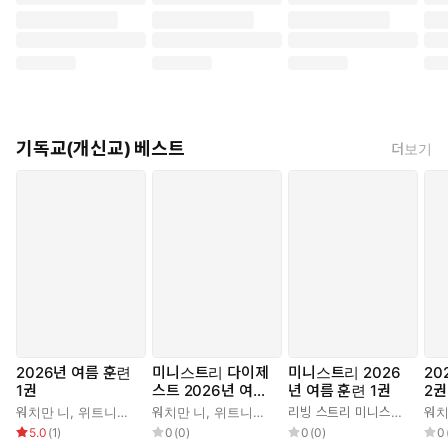
기독교(개신교) 베스트
더보기
2026년 여름 훈련
미니스트리 다이제
미니스트리 2026
20
1권
스트 2026년 여름
년 여름 훈련 1권
2권
훈련 1권
워치만 니
,
위트니스 리
워치만 니
,
위트니스 리
리빙 스트리 미니스트리 편집부
워치
5.0
(
1
)
0
(
0
)
0
(
0
)
0