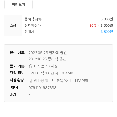
미리보기
종이책 정가
5,000원
소장
전자책 정가
30
%↓
3,500원
판매가
3,500원
출간 정보
2022.05.23
전자책 출간
2012.10.25
종이책 출간
듣기 기능
TTS(듣기)
지원
파일 정보
EPUB
약 1.8만 자
9.4MB
지원 환경
PC뷰어
PAPER
앱
웹
ISBN
9791191987638
UCI
-