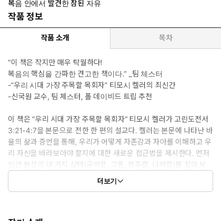
복음 안에서 발견한 참된 자유
작품 정보
작품 소개
목차
“이 책은 작지만 매우 탁월하다!
복음의 핵심을 간파한 견고한 책이다.” _팀 체스터
-“우리 시대 가장 주목할 목회자” 티모시 켈러의 최신간
-신국원 교수, 팀 체스터, 폴 데이비드 트립 추천
이 책은 “우리 시대 가장 주목할 목회자” 티모시 켈러가 고린도전서
3:21-4:7을 본문으로 전한 한 편의 설교다. 켈러는 본문에 나타난 바
울의 삶과 증언을 통해, 우리가 어떻게 자존감과 자아를 이해하고 우
리 자신을 바라보아야 할지에 대한 새로운 접근법을 제시한다. 먼저
인간 본성의 네 가지 상태(공허함, 고통, 분주함, 나약함)를 짚어 보
고, 복음이 어떻게 이런 인간의 삶을 변화시키는지 살펴본다. 바울은
더보기
자신을 “죄인 중의 괴수”로 여기지만, 놀랍게도 자기 확신으로 가득
차 있다. 고린도교인들의 인정과 관심을 얻으려고 애쓰지 않을뿐더
러, 심지어 자신을 판단하지도 않는다. 다른 사람과 나 자신의 시선