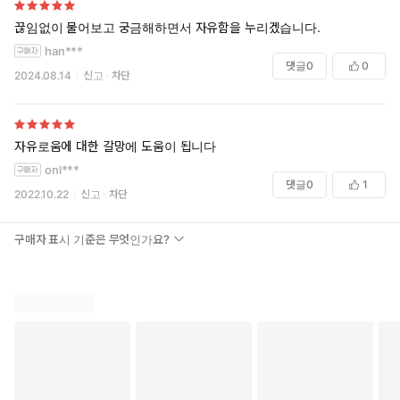
-인간의 본성-교만과 비교의식, 두려움 등-에 대한 깊은 통찰을 준
다.
끊임없이 물어보고 궁금해하면서 자유함을 누리겠습니다.
-교만과 열등감이라는 극단적인 자기이해에서 벗어나 복음에 근
han***
거한 바른 자기 정체성을 갖도록 도와준다.
댓글
0
0
2024.08.14
신고
차단
독자 대상
-다른 사람이 자신을 판단하거나 스스로 자기를 의식하는 문제로 염
려와 갈등 가운데 있는 그리스도인
자유로움에 대한 갈망에 도움이 됩니다
-복음에 근거한 바른 자기 정체성을 갖고자 하는 그리스도인
onl***
-영적 훈련이나 상담을 이끄는 목회자와 평신도, 선교단체 간사와
댓글
0
1
2022.10.22
신고
차단
리더
-티모시 켈러에 관심하는 독자
구매자 표시 기준은 무엇인가요?