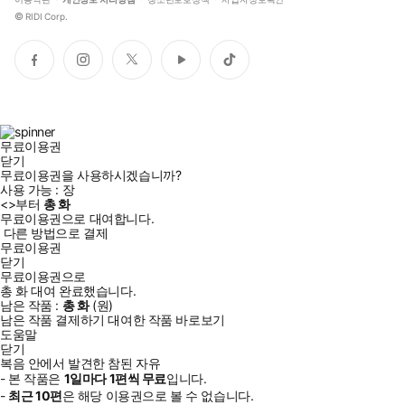
©
RIDI Corp.
페
인
트
유
틱
이
스
위
튜
톡
스
타
터
브
북
그
램
무료이용권
닫기
무료이용권을 사용하시겠습니까?
사용 가능 :
장
<
>부터
총
화
무료이용권으로 대여합니다.
다른 방법으로 결제
무료이용권
닫기
무료이용권으로
총
화
대여 완료했습니다.
남은 작품 :
총
화
(
원)
남은 작품 결제하기
대여한 작품 바로보기
도움말
닫기
복음 안에서 발견한 참된 자유
- 본 작품은
1일
마다
1
편씩 무료
입니다.
-
최근
10편
은 해당 이용권으로 볼 수 없습니다.