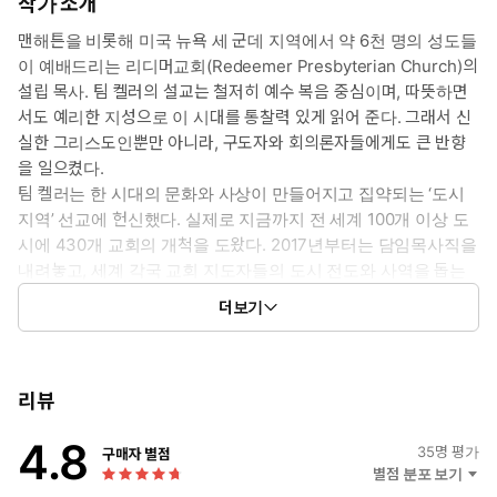
으로부터 온전히 자유롭다. 바울이 이런 복된 자유를 누릴 수 있는
작가 소개
비결은 바로 복음 때문이라고 켈러는 말한다. 바울이 본문 말씀에서
맨해튼을 비롯해 미국 뉴욕 세 군데 지역에서 약 6천 명의 성도들
역설하듯이, 그가 예수 그리스도를 통해 이미 모든 평가와 판결을 받
이 예배드리는 리디머교회(Redeemer Presbyterian Church)의
았기 때문에 이 사실을 근거로 참된 자유를 누릴 수 있다고 말한다.
설립 목사. 팀 켈러의 설교는 철저히 예수 복음 중심이며, 따뜻하면
또한 우리도 바울처럼 궁극의 유일한 심판자이신 하나님의 “사랑받
서도 예리한 지성으로 이 시대를 통찰력 있게 읽어 준다. 그래서 신
는 아들”로서 온전한 자유와 기쁨을 누릴 수 있다고 강조하고 이를
실한 그리스도인뿐만 아니라, 구도자와 회의론자들에게도 큰 반향
독려한다. 작지만 복음의 핵심이 담긴, 켈러 특유의 깊고 강력한 설
을 일으켰다.
교를 맛볼 수 있는 귀한 책이 될 것이다.
팀 켈러는 한 시대의 문화와 사상이 만들어지고 집약되는 ‘도시
지역’ 선교에 헌신했다. 실제로 지금까지 전 세계 100개 이상 도
인간의 본성적 상태는 교만입니다. 지나치게 부풀어 올라 터지기 일
시에 430개 교회의 개척을 도왔다. 2017년부터는 담임목사직을
보 직전입니다. 하나님 없이 스스로 살아갈 수 있고, 하나님 외에도
내려놓고, 세계 각국 교회 지도자들의 도시 전도와 사역을 돕는
삶의 목적을 삼을 만한 것이 있다는 환상으로 부풀어 있습니다. 그런
단체인 CTC(City to City)에서 섬기고 있다.
데 정작 그 속은 텅 비어 있습니다. 부풀어 있는 상태를 유지하려고
더보기
펜실베이니아주에서 태어나 자랐고, 버크넬대학교(Bucknell
안간힘을 씁니다. 사람들의 인정과 관심을 얻으려고 늘 분주합니다.
University), 고든콘웰신학교(Gordon-Conwell Theological
남보다 더 잘나 보이려고 끝없이 비교하고 자신을 추켜세웁니다. 특
Seminary), 웨스트민스터신학교(Westminster Theological
정한 기준을 세우고 그에 맞춰 삶으로써 자존감을 높이려고 합니다.
Seminary)에서 수학했다. 1984년부터는 5년간 모교인 웨스트민
리뷰
그러나 이런 노력은 함정이요 속임수입니다. 이런 자아는 불안하고
스터신학교 강단에서 설교학을 가르치기도 했다.
공허합니다.
4.8
《팀 켈러의 인생 질문》, 《팀 켈러, 오늘을 사는 잠언》, 《팀 켈
35
명 평가
구매자 별점
러, 고통에 답하다》, 《팀 켈러, 하나님을 말하다》, 《팀 켈러의
별점 분포 보기
그러나 여기 믿기 어려울 정도로 자신에 관한 확신으로 가득 찬 사