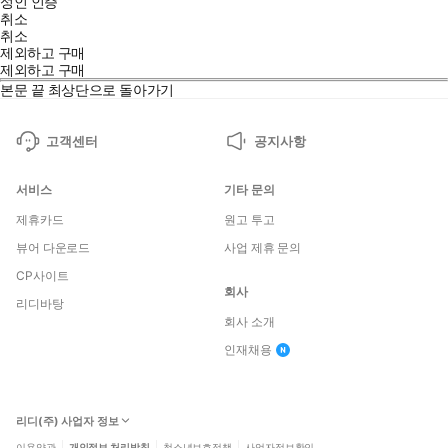
성인 인증
취소
취소
제외하고 구매
제외하고 구매
본문 끝
최상단으로 돌아가기
고객센터
공지사항
서비스
기타 문의
제휴카드
원고 투고
뷰어 다운로드
사업 제휴 문의
CP사이트
회사
리디바탕
회사 소개
인재채용
리디(주) 사업자 정보
이용약관
개인정보 처리방침
청소년보호정책
사업자정보확인