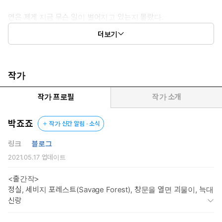
연은 제게 지금 무슨 일이 벌어지고 있는지 몰랐다.
그르릉. 그의 목구멍에서 짐승이 흘릴 법한 소리가 흘러나왔다.
더보기
양잿물이라도 들이부은 양, 진득한 것이 끓는 소리. 어디선가 많이
들어본 소리기도 했다.
“이제 박은 채로 제 걸 부풀려도 제대로 받아들이실 준비가 되신 것
작가
같습니다.”
작가 프로필
작가 소개
온 방이 짐승 냄새로 진동하고 있었다.
사방팔방에 무르익어 터질 듯한 수컷의 발정향.
박죠죠
작가 신간 알림 · 소식
“힘들고 아파도 참고 착하게 제 암컷이 되시는 겁니다. 중간에 또
링크
블로그
도망가시면 아니 됩니다?”
2021.05.17
업데이트
아주 오랫동안 기다린 만큼, 그는 모든 일을 아주 착실하게 하나하
<출간작>
나 짚어가며 제대로 할 생각이었다.
정실, 세비지 포레스트(Savage Forest), 창문을 열면 괴물이, 늑대
서툴고 어린 제 암컷을 살살 달래 뼛속까지 샅샅이 발라 먹을, 이 발
신랑
정기의 시작을.