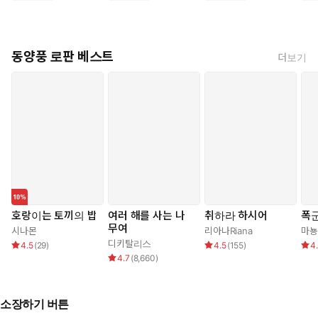
동양풍 로판 베스트
더보기
호랑이는 토끼의 밥
여러 해를 사는 나
취하라 하시어
폭군
무여
시나몬
리아나Riana
마뇽
디키탈리스
4.5
(
29
)
4.5
(
155
)
4
4.7
(
8,660
)
소장하기 버튼