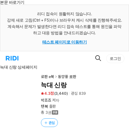
본문 바로가기
인
스
리디 접속이 원활하지 않습니다.
턴
강제 새로 고침(Ctrl + F5)이나 브라우저 캐시 삭제를 진행해주세요.
트
검
계속해서 문제가 발생한다면 리디 접속 테스트를 통해 원인을 파악
색
하고 대응 방법을 안내드리겠습니다.
테스트 페이지로 이동하기
검
리
로그인
색
디
늑대 신랑 상세페이지
홈
으
로
로판 e북
동양풍 로판
이
늑대 신랑
동
4.3
(
3,440
)
관심
839
박죠죠
저자
텐북
출판
총 3권
관심