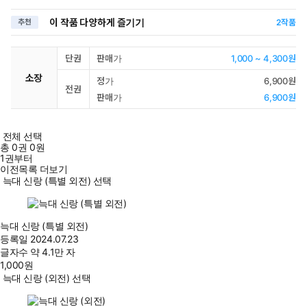
이 작품 다양하게 즐기기
추천
2
작품
단권
판매가
1,000 ~ 4,300원
소장
정가
6,900원
전권
판매가
6,900원
전체 선택
총
0
권
0원
1권부터
이전목록 더보기
늑대 신랑 (특별 외전) 선택
늑대 신랑 (특별 외전)
등록일
2024.07.23
글자수
약 4.1만 자
1,000
원
늑대 신랑 (외전) 선택