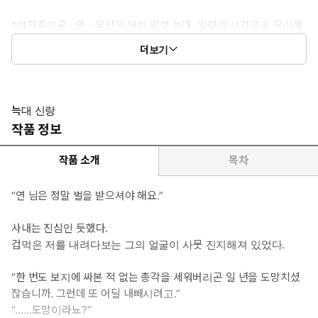
*여자주인공 : 연 - 무산의 어린 암컷 늑대. 일련의 사건으로 무리에
서 쫓겨나 떠도는 신세가 된다. 산속에서 초가를 발견 후 머무르다
더보기
가 초가의 주인인 환을 만난다.
*이럴 때 보세요 : 독점욕 넘치는 남주를 보고 싶을 때, 발정 난 여주
를 치료해주는 절륜 남주를 보고 싶을 때
늑대 신랑
작품 정보
*공감 글귀 : “향이 납니다. 수컷을 미치게 만드는 향 말이에요.”
작품 소개
목차
“연 님은 정말 벌을 받으셔야 해요.”
사내는 진심인 듯했다.
겁먹은 저를 내려다보는 그의 얼굴이 사뭇 진지해져 있었다.
“한 번도 보지에 싸본 적 없는 총각을 세워버리곤 일 년을 도망치셨
잖습니까. 그런데 또 어딜 내빼시려고.”
“……도망이라뇨?”