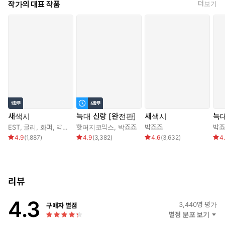
작가의 대표 작품
더보기
새색시
늑대 신랑 [완전판]
새색시
늑대
EST
,
글리
,
화퍼
,
박죠죠
핫퍼지코믹스
,
박죠죠
박죠죠
박죠
4.9
(
1,887
)
4.9
(
3,382
)
4.6
(
3,632
)
4
리뷰
4.3
3,440
명 평가
구매자 별점
별점 분포 보기