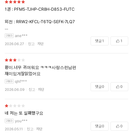
1권 : PFM5-TJHP-CR8H-D853-FUTC
외전 : RRW2-KFCL-T6TQ-SEFK-7LQ7
사용 여부를 알 수 있게 쓰시면 댓글 달아주세요.
ane***
댓글
1
1
2026.06.27
신고
차단
환이.너무 귀여워요 ㅋㅋㅋ사랑스런남편
재미있게잘읽었어요
qhf***
댓글
0
0
2026.06.09
신고
차단
네 저는 또 실패했구요
you***
댓글
0
0
2026.05.11
신고
차단