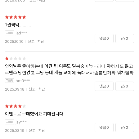
2026.01.05
신고
차단
1권찍먹..........
jad***
댓글
0
0
2025.10.10
신고
차단
인외남주 좋아하는데 이건 뭐 여주도 털복숭이늑대라니 야하지도 않고
로맨스 당연없고 그냥 동네 개들 교미에 늑대서사좀붙인거와 뭐가달라
hm0***
댓글
0
0
2025.09.18
신고
차단
이벤트로 구매했어요 기대됩니다
jsy***
댓글
0
0
2025.08.19
신고
차단