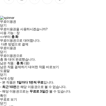
페
인
트
유
틱
이
스
위
튜
톡
스
타
터
브
북
그
램
무료이용권
닫기
무료이용권을 사용하시겠습니까?
사용 가능 :
장
<
>부터
총
화
무료이용권으로 대여합니다.
다른 방법으로 결제
무료이용권
닫기
무료이용권으로
총
화
대여 완료했습니다.
남은 작품 :
총
화
(
원)
남은 작품 결제하기
대여한 작품 바로보기
도움말
닫기
늑대 신랑
- 본 작품은
1일
마다
1
편씩 무료
입니다.
-
최근
10편
은 해당 이용권으로 볼 수 없습니다.
- 해당 이용권으로는
무료로
3일
간
볼 수 있습니다.
확인
무료로 보기
닫기