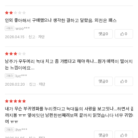
인외 좋아해서 구매했으나 생각한 결하고 달랐음. 외전은 패스
woo***
댓글
0
0
2026.04.15
신고
차단
남주가 우두머리 늑대 치고 좀 가볍다고 해야 하나...뭔가 매력이 떨어지
는 느낌이에요...
luc***
댓글
0
0
2026.02.20
신고
차단
내가 무슨 부귀영화를 누리겟다고 늑대들의 사랑을 보고잇나...하면서 끝
까지봄 ㅠㅠ 옆에잇던 남편한번째려보며 끝까지 읽엇습니다 너무 귀엽네
여 ㅠㅠ
ihn***
댓글
0
0