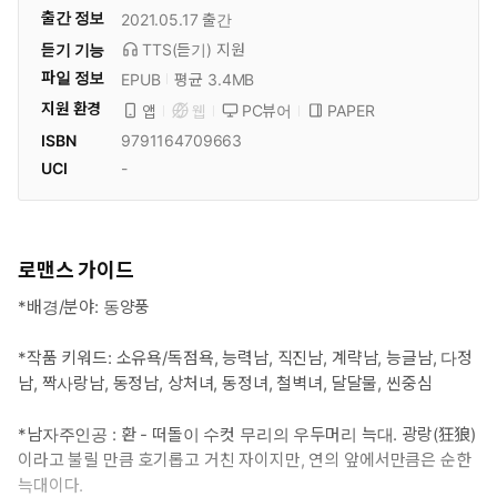
출간 정보
2021.05.17
출간
듣기 기능
TTS(듣기)
지원
파일 정보
EPUB
평균 3.4MB
지원 환경
PC뷰어
PAPER
앱
웹
ISBN
9791164709663
UCI
-
로맨스 가이드
*배경/분야: 동양풍
*작품 키워드: 소유욕/독점욕, 능력남, 직진남, 계략남, 능글남, 다정
남, 짝사랑남, 동정남, 상처녀, 동정녀, 철벽녀, 달달물, 씬중심
*남자주인공 : 환 - 떠돌이 수컷 무리의 우두머리 늑대. 광랑(狂狼)
이라고 불릴 만큼 호기롭고 거친 자이지만, 연의 앞에서만큼은 순한
늑대이다.