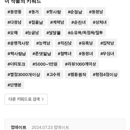
이 작품의 키워드
#
동양풍
#
동거
#
첫사랑
#
순정남
#
동정남
#
다정남
#
절륜남
#
계략남
#
순진녀
#
상처녀
#
오해
#
능글남
#
달달물
#
소유욕/독점욕/질투
#
운명적사랑
#
능력남
#
직진남
#
유혹남
#
집착남
#
짝사랑남
#
존댓말남
#
철벽녀
#
동정녀
#
무심녀
#
더티토크
#
5000~1만원
#
리뷰1000개이상
#
별점3000개이상
#
고수위
#
웹툰원작
#
평점4점이상
#
단행본
다른 키워드로 검색
업데이트
2024.07.23
업데이트