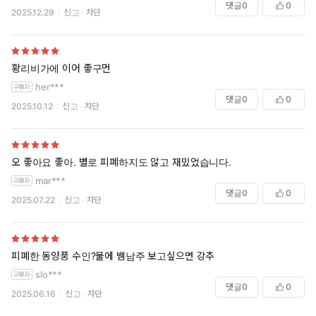
댓글
0
0
2025.12.29
신고
차단
황리비가에 이어 좋구먼
her***
댓글
0
0
2025.10.12
신고
차단
오 좋아요 좋아. 별로 피폐하지도 않고 재밌었습니다.
mar***
댓글
0
0
2025.07.22
신고
차단
피폐한 동양풍 수인?물에 뱀남주 보고싶으면 강추
slo***
댓글
0
0
2025.06.16
신고
차단