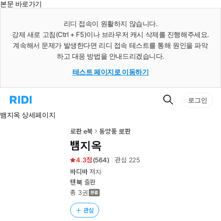
본문 바로가기
인
스
리디 접속이 원활하지 않습니다.
턴
강제 새로 고침(Ctrl + F5)이나 브라우저 캐시 삭제를 진행해주세요.
트
검
계속해서 문제가 발생한다면 리디 접속 테스트를 통해 원인을 파악
색
하고 대응 방법을 안내드리겠습니다.
테스트 페이지로 이동하기
검
리
로그인
색
디
뱀지옥 상세페이지
홈
으
로
로판 e북
동양풍 로판
이
뱀지옥
동
4.3
(
564
)
관심
225
바디바
저자
텐북
출판
총 3권
관심