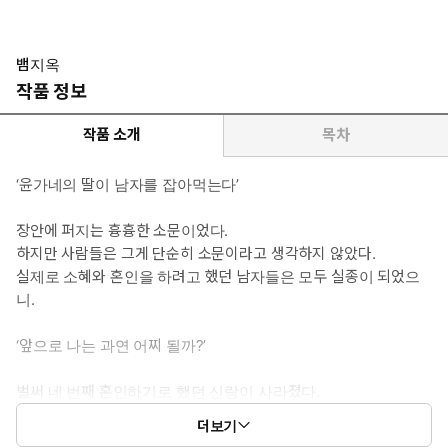
향하여 내심 쓸쓸히 자라왔다. 부부로 살아갈 정인과 저만의 가족을
꾸릴 날만 기다리고 있었지만 혼인을 약속한 신랑이 계속 실종이
된다. 자신을 위로해주는 이석의 눈빛에서 때때로 두려움을 느끼긴
뱀지옥
해도 남매 간의 우애가 깊다고 믿는다.
작품 정보
*이럴 때 보세요 : 한 여자만을 바라보는 광기 어린 사랑을 느끼고 싶
작품 소개
목차
을 때
‘윤가네의 딸이 남자를 잡아먹는다’
*공감 글귀 :
“은애하고 있어, 누이를.”
장안에 퍼지는 흉흉한 소문이었다.
다정히 연정을 속삭여오는 목소리를 시작으로 마침내 지옥으로 가는
하지만 사람들은 그게 단순히 소문이라고 생각하지 않았다.
문이 열렸다.
실제로 소혜와 혼인을 하려고 했던 남자들은 모두 실종이 되었으
니.
‘앞으로 나는 과연 어찌 될까?’
벌써 네 번째 혼인하기로 했던 신랑이 사라졌다.
소혜는 크게 한숨을 내쉬었다.
더보기