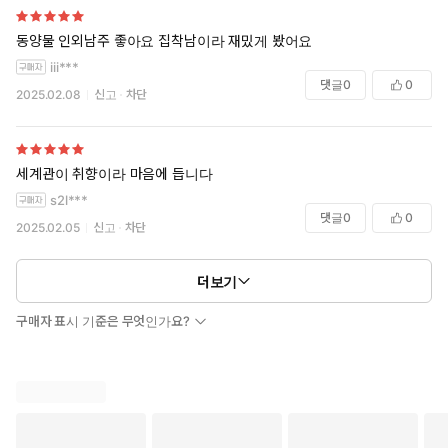
동양물 인외남주 좋아요 집착남이라 재밌게 봤어요
iii***
댓글
0
0
2025.02.08
신고
차단
세계관이 취향이라 마음에 듭니다
s2l***
댓글
0
0
2025.02.05
신고
차단
더보기
구매자 표시 기준은 무엇인가요?