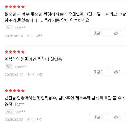
읽으면서 너무 좋으면 짜릿해지는데 오랜만에 그런 느낌 느껴봐요 그냥.
남주가.돌앗습니다..... 쓰레기통 안이 아늑하네요
ssj***
댓글
0
1
2025.06.16
신고
차단
이석이의 눈돌아간 집착이 맛있음
kan***
댓글
0
0
2025.04.20
신고
차단
근친물 안좋아하는데 인외남주, 뱀남주인 제목부터 뱀지옥!!! 안 볼 수가
없쟈나요ㅜ
sal***
댓글
0
0
2025.02.23
신고
차단