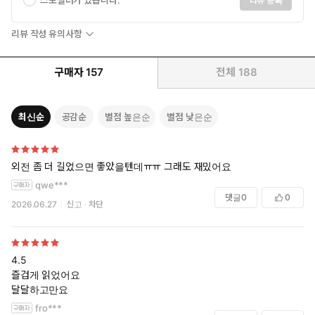
스포일러가 있습니다.
리뷰 등록
리뷰 작성 유의사항
구매자
157
전체
188
최신순
공감순
별점 높은순
별점 낮은순
외전 좀 더 길었으면 좋았을텐데ㅠㅠ 그래도 재밌어요
qwe***
댓글
0
0
2026.06.27
신고
차단
4.5
즐겁게 읽었어요
달달하고만요
fro***