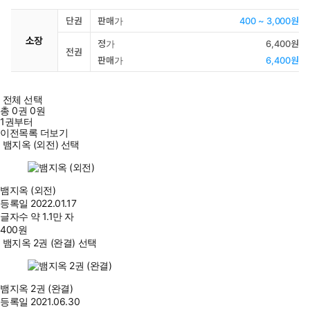
단권
판매가
400 ~ 3,000원
소장
정가
6,400원
전권
판매가
6,400원
전체 선택
총
0
권
0원
1권부터
이전목록 더보기
뱀지옥 (외전) 선택
뱀지옥 (외전)
등록일
2022.01.17
글자수
약 1.1만 자
400
원
뱀지옥 2권 (완결) 선택
뱀지옥 2권 (완결)
등록일
2021.06.30