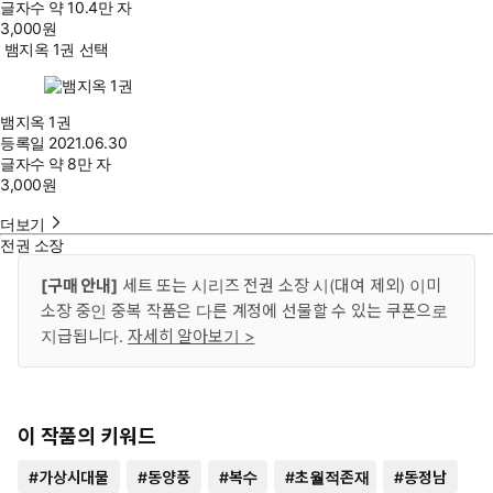
글자수
약 10.4만 자
3,000
원
뱀지옥 1권 선택
뱀지옥 1권
등록일
2021.06.30
글자수
약 8만 자
3,000
원
더보기
전권 소장
[구매 안내]
세트 또는 시리즈 전권 소장 시(대여 제외) 이미
소장 중인 중복 작품은 다른 계정에 선물할 수 있는 쿠폰으로
지급됩니다.
자세히 알아보기 >
이 작품의 키워드
#
가상시대물
#
동양풍
#
복수
#
초월적존재
#
동정남