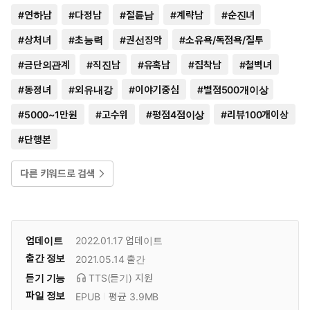
#
연하남
#
다정남
#
절륜남
#
계략남
#
순진녀
#
상처녀
#
초능력
#
권선징악
#
소유욕/독점욕/질투
#
금단의관계
#
직진남
#
유혹남
#
집착남
#
철벽녀
#
동정녀
#
외유내강
#
이야기중심
#
별점500개이상
#
5000~1만원
#
고수위
#
평점4점이상
#
리뷰100개이상
#
단행본
다른 키워드로 검색
업데이트
2022.01.17
업데이트
출간 정보
2021.05.14
출간
듣기 기능
TTS(듣기)
지원
파일 정보
EPUB
평균 3.9MB