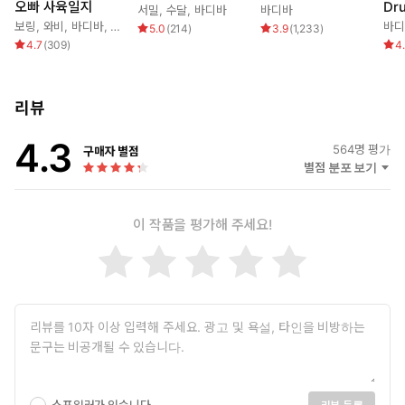
오빠 사육일지
Dr
서밀
,
수달
,
바디바
바디바
보링
,
와비
,
바디바
,
해와달스튜디오
바디
5.0
(
214
)
3.9
(
1,233
)
4.7
(
309
)
4
리뷰
4.3
564
명 평가
구매자 별점
별점 분포 보기
이 작품을 평가해 주세요!