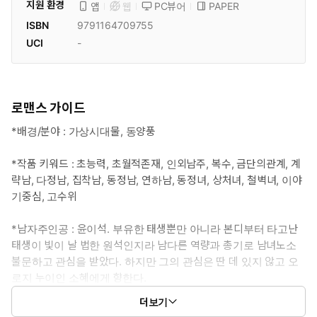
지원 환경
PC뷰어
PAPER
앱
웹
ISBN
9791164709755
UCI
-
로맨스 가이드
*배경/분야 : 가상시대물, 동양풍
*작품 키워드 : 초능력, 초월적존재, 인외남주, 복수, 금단의관계, 계
략남, 다정남, 집착남, 동정남, 연하남, 동정녀, 상처녀, 철벽녀, 이야
기중심, 고수위
*남자주인공 : 윤이석. 부유한 태생뿐만 아니라 본디부터 타고난
태생이 빛이 날 법한 원석인지라 남다른 역량과 총기로 남녀노소
불문하고 관심을 받았다. 하지만 그의 관심은 딴 데 있지 않고 오
로지 누이인 소혜에게 향한다.
더보기
*여자주인공 : 윤소혜. 아비의 관심은 오로지 남동생인 이석에게로