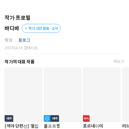
신랑이 연달아 사라진 수상쩍은 여자에겐 아무도 혼담을 청하지 않
을 것이다.
능력껏 다섯 번째 혼담을 진행한다 쳐도, 그 다섯 번째 신랑 역시
작가 프로필
사라지지 않으리란 보장도 없다.
바디바
작가 신간 알림 · 소식
“멍청한 것들이 주변에서 뭐라 하든 신경 쓰지 마. 나는 오히려
링크
블로그
누이가 돌아와서 더 기쁘기만 한걸. 걱정하지 마. 분명히 누이를
2017.04.13
업데이트
진정 사랑하고 아껴주는 남자가 있을 거야.”
작가의 대표 작품
더보기
등을 토닥여주던 남동생이 귓가에 입술을 바짝 가져다 댔다.
“어쩌면 바로 곁에 있을지도 모르지.”
그때는 어떤 의미인지 몰랐다.
알았다고 해봐야 그녀의 운명이 달라질 리 없었겠지만.
[색야 단편선] 옆집
울프트랩
포르네이아
러브