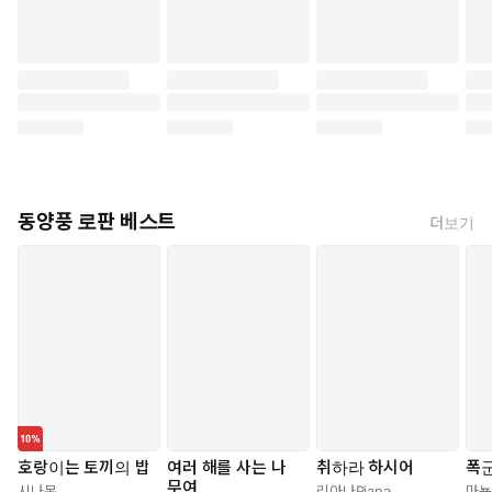
동양풍 로판 베스트
더보기
호랑이는 토끼의 밥
여러 해를 사는 나
취하라 하시어
폭군
무여
시나몬
리아나Riana
마뇽