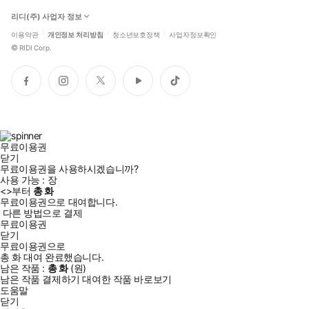
리디(주) 사업자 정보
이용약관
개인정보 처리방침
청소년보호정책
사업자정보확인
©
RIDI Corp.
페
인
트
유
틱
이
스
위
튜
톡
스
타
터
브
북
그
램
무료이용권
닫기
무료이용권을 사용하시겠습니까?
사용 가능 :
장
<
>부터
총
화
무료이용권으로 대여합니다.
다른 방법으로 결제
무료이용권
닫기
무료이용권으로
총
화
대여 완료했습니다.
남은 작품 :
총
화
(
원)
남은 작품 결제하기
대여한 작품 바로보기
도움말
닫기