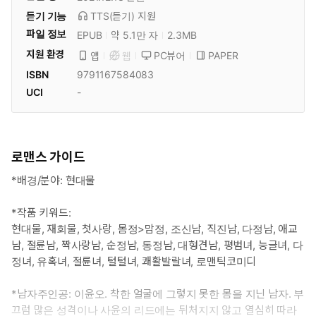
듣기 기능
TTS(듣기)
지원
파일 정보
EPUB
약 5.1만 자
2.3MB
지원 환경
PC뷰어
PAPER
앱
웹
ISBN
9791167584083
UCI
-
로맨스 가이드
*배경/분야: 현대물
*작품 키워드:
현대물, 재회물, 첫사랑, 몸정>맘정, 조신남, 직진남, 다정남, 애교
남, 절륜남, 짝사랑남, 순정남, 동정남, 대형견남, 평범녀, 능글녀, 다
정녀, 유혹녀, 절륜녀, 털털녀, 쾌활발랄녀, 로맨틱코미디
*남자주인공: 이윤오. 착한 얼굴에 그렇지 못한 몸을 지닌 남자. 부
끄럼 많은 성격이나 사윤의 리드에는 뒤처지지 않고 열심히 따라