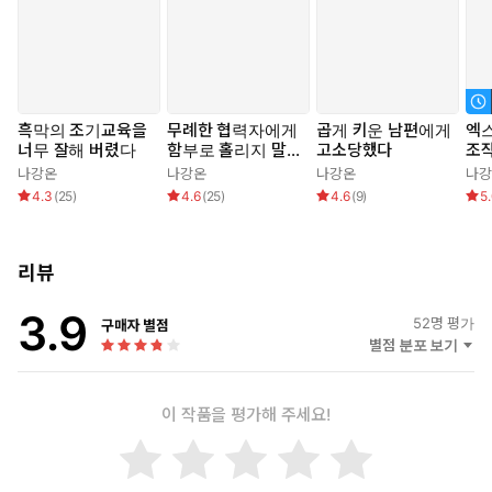
흑막의 조기교육을
무례한 협력자에게
곱게 키운 남편에게
엑
너무 잘해 버렸다
함부로 홀리지 말
고소당했다
조
것
나강온
나강온
나강온
나강
4.3
(
25
)
4.6
(
25
)
4.6
(
9
)
5
리뷰
3.9
52
명 평가
구매자 별점
별점 분포 보기
이 작품을 평가해 주세요!