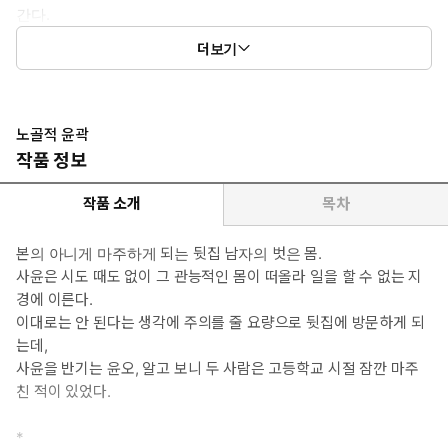
간다.
더보기
*여자주인공: 도사윤. 즐겁고 안전한 섹스 라이프에 몹시 진심인 여
자. 자꾸만 벗는 뒷집 남자를 유혹해 넘어뜨린다.
*이럴 때 보세요: 노골적인 윤곽이 궁금할 때.
노골적 윤곽
작품 정보
*공감 글귀:
“나, 처음, 이라서, 어떻게 하는지 잘…….”
작품 소개
목차
“내가 다 가르쳐 줄게.”
본의 아니게 마주하게 되는 뒷집 남자의 벗은 몸.
사윤은 시도 때도 없이 그 관능적인 몸이 떠올라 일을 할 수 없는 지
경에 이른다.
이대로는 안 된다는 생각에 주의를 줄 요량으로 뒷집에 방문하게 되
는데,
사윤을 반기는 윤오, 알고 보니 두 사람은 고등학교 시절 잠깐 마주
친 적이 있었다.
*