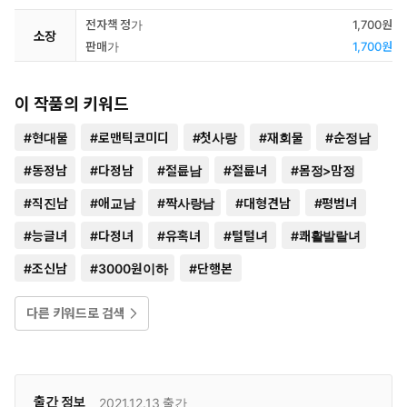
전자책 정가
1,700원
소장
판매가
1,700원
이 작품의 키워드
#
현대물
#
로맨틱코미디
#
첫사랑
#
재회물
#
순정남
#
동정남
#
다정남
#
절륜남
#
절륜녀
#
몸정>맘정
#
직진남
#
애교남
#
짝사랑남
#
대형견남
#
평범녀
#
능글녀
#
다정녀
#
유혹녀
#
털털녀
#
쾌활발랄녀
#
조신남
#
3000원이하
#
단행본
다른 키워드로 검색
출간 정보
2021.12.13
출간