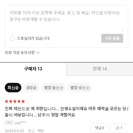
스포일러가 있습니다.
리뷰 등록
리뷰 작성 유의사항
구매자
13
전체
14
최신순
공감순
별점 높은순
별점 낮은순
진짜 레전드로 제 취향입니다... 인생소설이에요 여주 매력을 모르는 당신
들이 바보입니다... 남주가 정말 개쩔어요
yuj***
댓글
0
1
2022.03.20
신고
차단