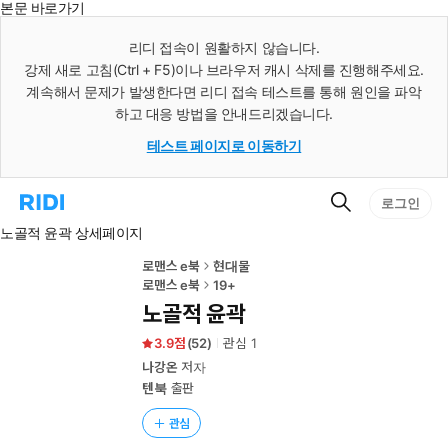
본문 바로가기
인
스
리디 접속이 원활하지 않습니다.
턴
강제 새로 고침(Ctrl + F5)이나 브라우저 캐시 삭제를 진행해주세요.
트
검
계속해서 문제가 발생한다면 리디 접속 테스트를 통해 원인을 파악
색
하고 대응 방법을 안내드리겠습니다.
테스트 페이지로 이동하기
검
리
로그인
색
디
노골적 윤곽 상세페이지
홈
으
로
로맨스 e북
현대물
이
로맨스 e북
19+
동
노골적 윤곽
3.9
(
52
)
관심
1
나강온
저자
텐북
출판
관심