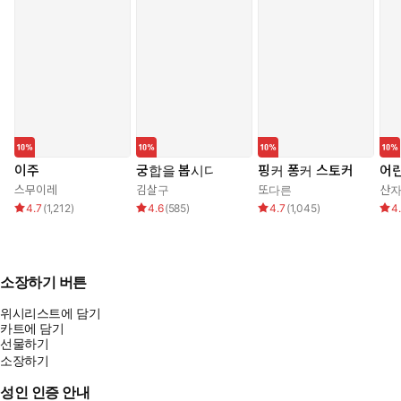
이주
궁합을 봅시다
핑커 퐁커 스토커
어린
스무이레
김살구
또다른
산
4.7
(
1,212
)
4.6
(
585
)
4.7
(
1,045
)
4
소장하기 버튼
위시리스트에 담기
카트에 담기
선물하기
소장하기
성인 인증 안내