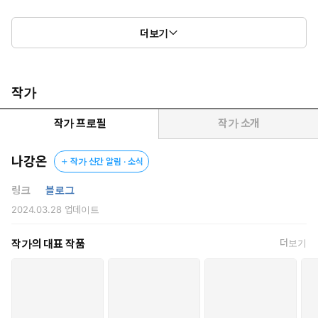
“아무튼 내 잘못은 맞으니까. 어, 어떻게 책, 임지면 될까? 뭔가, 보상
더보기
을.”
알코올을 들이부어 이성이 반절 정도 날아간 사윤은 날것의 욕망
그 자체였다. 흐트러진 시야 사이로 이윤오의 옷 안쪽이 뚜렷하게
작가
떠올랐다.
활짝 열린 창문 너머로 비치던, 윤곽의 정체가.
작가 프로필
작가 소개
“뭐든지?”
나강온
작가 신간 알림 · 소식
“뭐든지.”
“그럼 나랑 잘래?”
링크
블로그
2024.03.28
업데이트
사윤은 저 귀여운 맨투맨 안에 얼마나 파격적인 뼈와 근육이 숨겨져
있는지 알고 있었다. 이제 그 정교한 만듦새뿐만 아니라, 그 표피의
작가의 대표 작품
더보기
질감을 느끼고 싶었다.