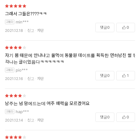
그래서 그들은????ㅋㅋ
min***
댓글
0
0
2021.12.18
신고
차단
자기 몸 때문에 만나냐고 울먹여 동물원 데이트를 획득한 연하남친 썰 생
각나는 글이었음다ㅋㅋㅋㅋㅋㅋ
pio***
댓글
0
1
2021.12.16
신고
차단
남주는 넘 맘에드는데 여주 매력을 모르겠어요
hap***
댓글
0
0
2021.12.14
신고
차단