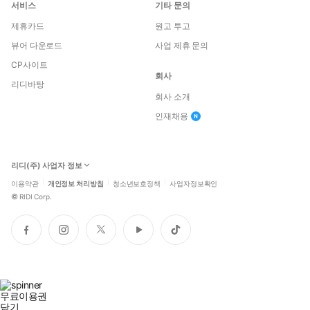
서비스
기타 문의
제휴카드
원고 투고
뷰어 다운로드
사업 제휴 문의
CP사이트
회사
리디바탕
회사 소개
인재채용
리디(주) 사업자 정보
이용약관
개인정보 처리방침
청소년보호정책
사업자정보확인
©
RIDI Corp.
페
인
트
유
틱
이
스
위
튜
톡
스
타
터
브
북
그
램
무료이용권
닫기