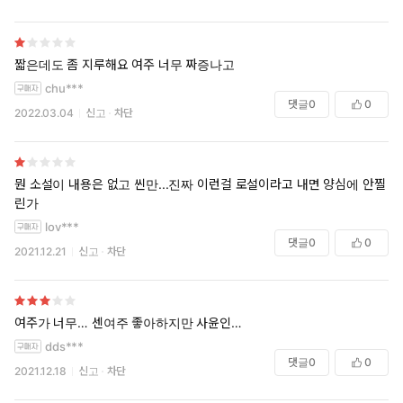
짧은데도 좀 지루해요 여주 너무 짜증나고
chu***
댓글
0
0
2022.03.04
신고
차단
뭔 소설이 내용은 없고 씬만...진짜 이런걸 로설이라고 내면 양심에 안찔
린가
lov***
댓글
0
0
2021.12.21
신고
차단
여주가 너무… 센여주 좋아하지만 사윤인…
dds***
댓글
0
0
2021.12.18
신고
차단