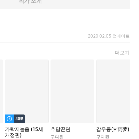
작가 소개
2020.02.05
업데이트
더보기
가락지놀음 (15세
추담꾼뎐
감우몽(甘雨夢)
개정판)
구다윈
구다윈