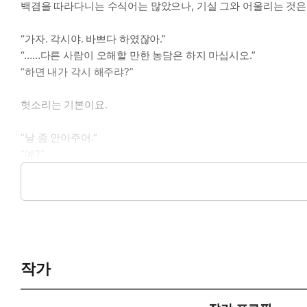
백겸을 따라다니는 수식어는 많았으나, 기실 그와 어울리는 것은 
“가자. 각시야. 바쁘다 하였잖아.”
“……다른 사람이 오해할 만한 농담은 하지 마십시오.”
“하면 내가 각시 해주랴?”
헛소리는 기본이요.
“날 좀 안아주어.”
“예?”
“접문까지 한 사이에 안는 것이 무어 어렵다고.”
능구렁이처럼 막무가내로 치대기까지.
시시각각 표정을 바꾸다 웃음을 터뜨릴 때면 제정신이 아닌 것도
한데 이따금 보이는 처연한 눈빛에 자꾸만 시선이 붙들린다.
축축한 음성은 사내에게서 벗어날 의욕마저 사그라들게 한다.
작가
“단영아. 비도 오고 무료한데 기분 좋은 일 할까.”
“그게…… 뭡니까?”