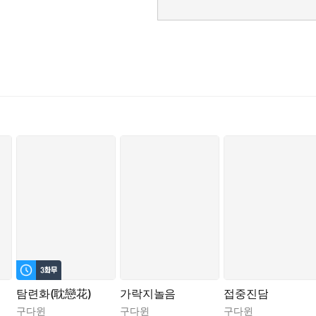
부터였을까.
탐련화(耽戀花)
가락지놀음
접중진담
구다윈
구다윈
구다윈