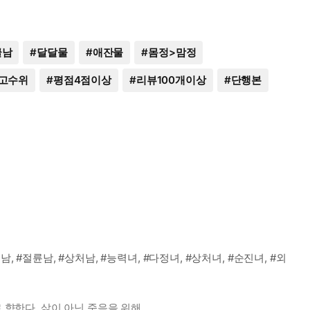
글남
#
달달물
#
애잔물
#
몸정>맘정
고수위
#
평점4점이상
#
리뷰100개이상
#
단행본
, #절륜남, #상처남, #능력녀, #다정녀, #상처녀, #순진녀, #외
 향한다. 삶이 아닌 죽음을 위해.