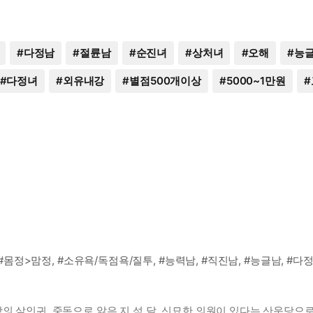
#
다정남
#
절륜남
#
순진녀
#
상처녀
#
오해
#
능
#
다정녀
#
외유내강
#
별점500개이상
#
5000~1만원
#
#몸정>맘정, #소유욕/독점욕/질투, #능력남, #직진남, #능글남, #다정남
의 살인귀. 중독으로 앓은 지 석 달, 신묘한 의원이 있다는 산운당으로