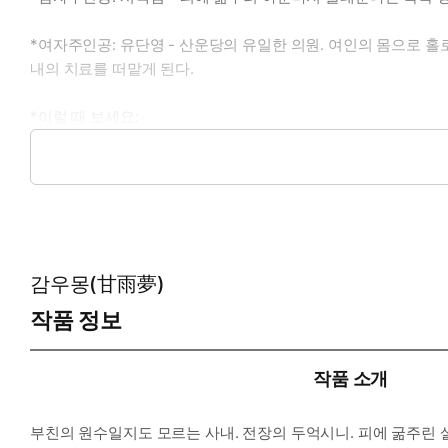
*여자주인공: 유단영 - 산운당의 유일한 의원. 여인의 몸으로 
내의 치료를 떠맡게 된다.
*이럴 때 보세요:
화마와도 같은 정염과 단비 같은 애정을 동시에 느끼고 싶을 때
*공감글귀:
“너는 어찌 우는 소리까지 그리 달아.”
감우몽(甘雨夢)
작품 정보
작품 소개
부친의 원수일지도 모르는 사내. 전장의 두억시니. 피에 굶주린 