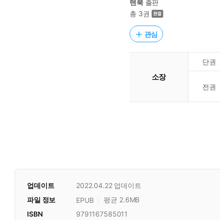
텐북
출판
총 3권
관심
단권
소장
전권
업데이트
2022.04.22
업데이트
파일 정보
평균 2.6MB
EPUB
ISBN
9791167585011