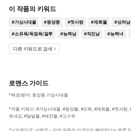
이 작품의 키워드
#
가상시대물
#
동양풍
#
첫사랑
#
재회물
#
상처남
#
소유욕/독점욕/질투
#
능력남
#
직진남
#
능력녀
다른 키워드로 검색
로맨스 가이드
*배경/분야: 동양풍 가상시대물
*작품 키워드: #가상시대물, #동양물, #오해, #재회물, #첫사랑, 
유내강, #달달물, #애잔물, #고수위
*남자주인공: 서백겸 – 피에 굶주려 아군마저 불태운다는 북쪽 땅