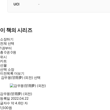
UCI
-
이 책의 시리즈
소장하기
전체 선택
1권부터
총
0
권
0원
위시
카트
선물
선택 소장
이전목록 더보기
감우몽(甘雨夢) (외전) 선택
감우몽(甘雨夢) (외전)
등록일
2022.04.22
글자수
약 4.6만 자
1,500
원