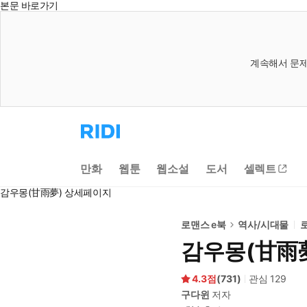
본문 바로가기
계속해서 문제
리
디
홈
으
만화
웹툰
웹소설
도서
셀렉트
로
이
감우몽(甘雨夢) 상세페이지
동
로맨스 e북
역사/시대물
감우몽(甘雨
4.3
(
731
)
관심
129
구다윈
저자