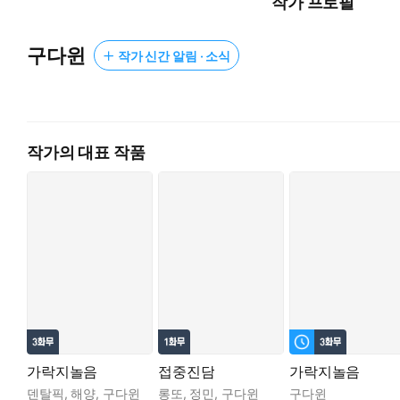
작가 프로필
사특한 꾀임이라 여기면서도 무시할 수 없게 된 것은 대체 언제
구다윈
작가 신간 알림 · 소식
작가의 대표 작품
가락지놀음
접중진담
가락지놀음
덴탈픽
,
해양
,
구다윈
롱또
,
정민
,
구다윈
구다윈