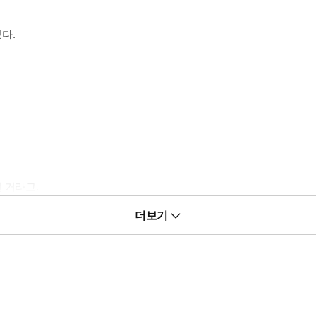
다.
 거라고.
더보기
이야.”