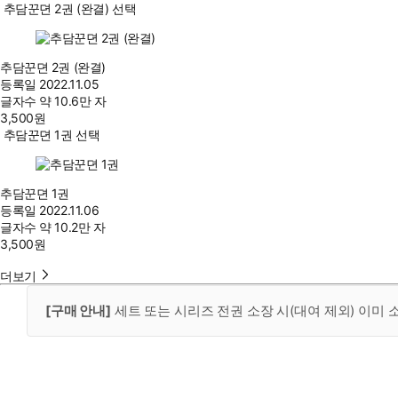
추담꾼뎐 2권 (완결) 선택
추담꾼뎐 2권 (완결)
등록일
2022.11.05
글자수
약 10.6만 자
3,500
원
추담꾼뎐 1권 선택
추담꾼뎐 1권
등록일
2022.11.06
글자수
약 10.2만 자
3,500
원
더보기
[구매 안내]
세트 또는 시리즈 전권 소장 시(대여 제외) 이미