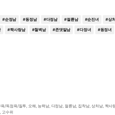
#
순정남
#
동정남
#
다정남
#
절륜남
#
순진녀
#
상
남
#
짝사랑남
#
철벽남
#
존댓말남
#
다정녀
#
동정녀
/독점욕/질투, 오해, 능력남, 다정남, 절륜남, 집착남, 상처남, 짝사랑
, 고수위