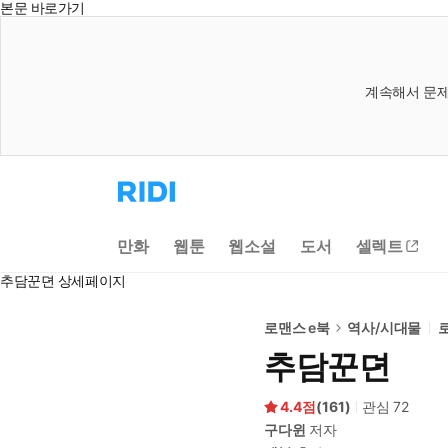
본문 바로가기
계속해서 문제
리
디
홈
으
만화
웹툰
웹소설
도서
셀렉트
로
이
추담꾼뎐 상세페이지
동
로맨스 e북
역사/시대물
추담꾼뎐
4.4
(
161
)
관심
72
구다윈
저자