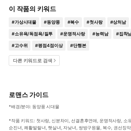
이 작품의 키워드
#
가상시대물
#
동양풍
#
복수
#
첫사랑
#
상처남
#
소유욕/독점욕/질투
#
운명적사랑
#
능력남
#
집착
#
고수위
#
평점4점이상
#
단행본
다른 키워드로 검색
로맨스 가이드
*배경/분야: 동양풍 시대물
*작품 키워드: 첫사랑, 신분차이, 선결혼후연애, 운명적사랑, 소유욕
순진녀, 쾌활발랄녀, 햇살녀, 자낮녀, 쌍방구원물, 복수, 권선징악