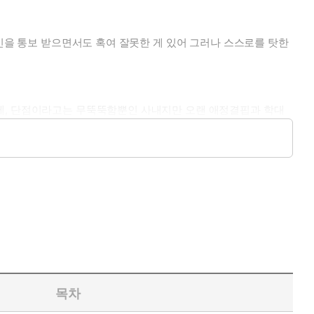
혼인을 통보 받으면서도 혹여 잘못한 게 있어 그러나 스스로를 탓한
인에, 단점이라고는 무뚝뚝함뿐인 사내지만 오랜 애정결핍과 학대
 주접꾼.
보고 싶을 때
목차