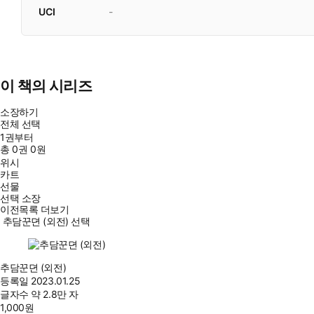
UCI
-
이 책의 시리즈
소장하기
전체 선택
1권부터
총
0
권
0원
위시
카트
선물
선택 소장
이전목록 더보기
추담꾼뎐 (외전) 선택
추담꾼뎐 (외전)
등록일
2023.01.25
글자수
약 2.8만 자
1,000
원