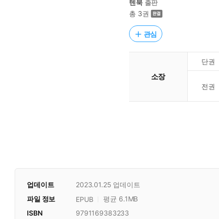
텐북
출판
총 3권
관심
단권
소장
전권
업데이트
2023.01.25
업데이트
파일 정보
평균 6.1MB
EPUB
ISBN
9791169383233