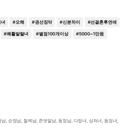
처녀
#
오해
#
권선징악
#
신분차이
#
선결혼후연애
#
쾌활발랄녀
#
별점100개이상
#
5000~1만원
남, 순정남, 철벽남, 존댓말남, 동정남, 다정녀, 상처녀, 동정녀,