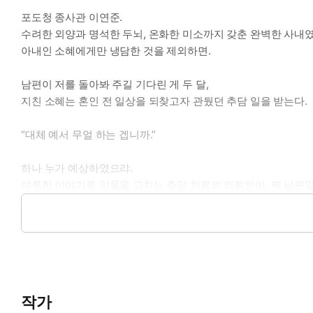
포도청 종사관 이연준.
수려한 외양과 명석한 두뇌, 온화한 미소까지 갖춘 완벽한 사내였
아내인 소혜에게만 냉담한 것을 제외하면.
남편이 저를 돌아봐 주길 기다린 게 두 달,
지친 소혜는 혼인 전 일상을 되찾고자 관뒀던 추담 일을 받는다.
“대체 예서 무얼 하는 겝니까.”
하나 누가 예상하였으랴.
야릇한 이야기로 양물을 고치는 추담 치료의 의뢰인이, 제 남편일
“추담 일은 구실이고 다른 걸 원하였던 게지. 밤을 같이하는 것 말
정색하며 소혜를 질책하기도 잠시,
무정하던 사내가 돌연 추담을 구실로 몸을 붙여 온다.
그것도 아주 지독하게.
작가