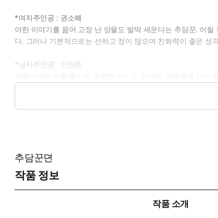
*여자주인공 : 권소혜
야한 이야기를 읊어 고장 난 양물도 발딱 세운다는 추담꾼. 어릴
다. 그러나 기본적으로는 선하고 정이 많으며 친화력이 좋은 성
*남자주인공 : 이연준
음행이라면 치를 떨기로 유명한 포도청 종사관. 색광증을 앓는 
탓에 자존감이 낮다. 배운 거라곤 인내뿐이나, 오래전부터 마음에
*이럴 때 보세요: 가장 가까운 이에게 상처를 받은 두 남녀가 
*공감 글귀: “전생에 개였나 싶어. 시도 때도 없이 당신을 물고 싶은
추담꾼뎐
작품 정보
작품 소개