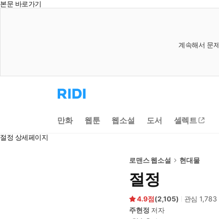
본문 바로가기
계속해서 문제
리
디
홈
으
만화
웹툰
웹소설
도서
셀렉트
로
이
절정 상세페이지
동
로맨스 웹소설
현대물
절정
4.9
(
2,105
)
관심
1,783
주현정
저자