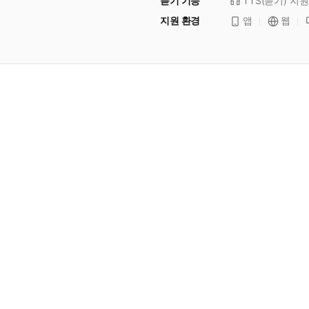
듣기 기능
TTS(듣기)
지원
지원 환경
앱
웹