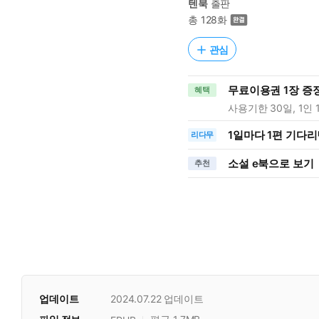
텐북
출판
총 128화
관심
무료이용권 1장 증
혜택
사용기한 30일, 1인 
1일
마다
1편 기다리
리다무
소설 e북으로 보기
추천
업데이트
2024.07.22
업데이트