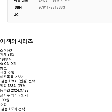
파일 정보
평균 1.7MB
EPUB
ISBN
9791172313333
UCI
-
이 책의 시리즈
소장하기
전체 선택
1권부터
총
0
화
0원
카트
선택 소장
이전목록 더보기
절정 128화 (완결) 선택
절정 128화 (완결)
등록일
2024.07.22
글자수
약 5.9천 자
100
원
소장
절정 127화 선택