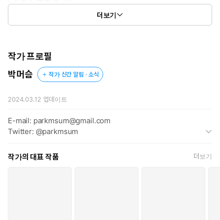
[에니위든은 아침에 발기하나?]
더보기
[색도 예쁠 것 같아. 분홍색?]
그러나 그 속은 절대 열면 안 되는 판도라의 상자였다.
작가 프로필
‘젠장할 리녹 공녀!’
박머슴
작가 신간 알림 · 소식
벨리타 리녹. 리노스트 학술원의 제일가는 우등생.
그녀는 순, 고추 생각뿐이었다.
2024.03.12
업데이트
E-mail: parkmsum@gmail.com
Twitter: @parkmsum
작가의 대표 작품
더보기