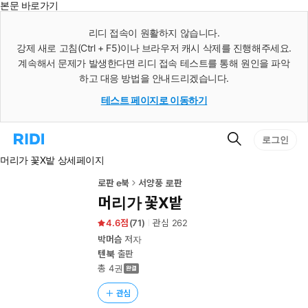
본문 바로가기
인
스
리디 접속이 원활하지 않습니다.
턴
강제 새로 고침(Ctrl + F5)이나 브라우저 캐시 삭제를 진행해주세요.
트
검
계속해서 문제가 발생한다면 리디 접속 테스트를 통해 원인을 파악
색
하고 대응 방법을 안내드리겠습니다.
테스트 페이지로 이동하기
검
리
로그인
색
디
머리가 꽃X밭 상세페이지
홈
으
로
로판 e북
서양풍 로판
이
머리가 꽃X밭
동
4.6
(
71
)
관심
262
박머슴
저자
텐북
출판
총 4권
관심