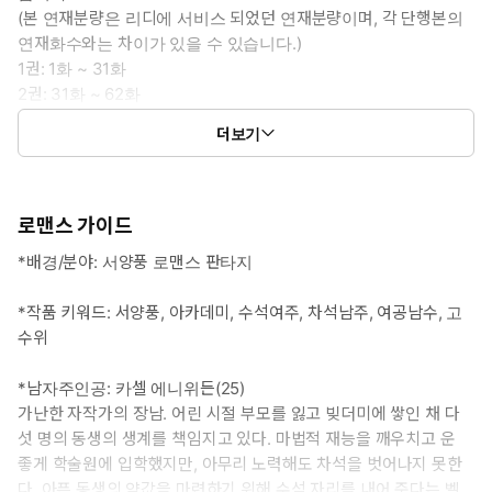
(본 연재분량은 리디에 서비스 되었던 연재분량이며, 각 단행본의
연재화수와는 차이가 있을 수 있습니다.)
1권: 1화 ~ 31화
2권: 31화 ~ 62화
3권: 62화 ~ 93화
더보기
4권: 93화 ~ 외전 12화
로맨스 가이드
*배경/분야: 서양풍 로맨스 판타지
*작품 키워드: 서양풍, 아카데미, 수석여주, 차석남주, 여공남수, 고
수위
*남자주인공: 카셀 에니위든(25)
가난한 자작가의 장남. 어린 시절 부모를 잃고 빚더미에 쌓인 채 다
섯 명의 동생의 생계를 책임지고 있다. 마법적 재능을 깨우치고 운
좋게 학술원에 입학했지만, 아무리 노력해도 차석을 벗어나지 못한
다. 아픈 동생의 약값을 마련하기 위해 수석 자리를 내어 준다는 벨