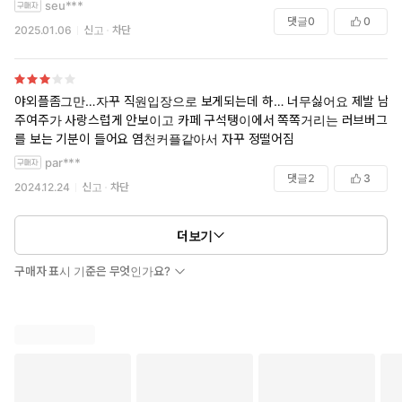
seu***
댓글
0
0
2025.01.06
신고
차단
야외플좀그만…자꾸 직원입장으로 보게되는데 하… 너무싫어요 제발 남
주여주가 사랑스럽게 안보이고 카페 구석탱이에서 쪽쪽거리는 러브버그
를 보는 기분이 들어요 염천커플같아서 자꾸 정떨어짐
par***
댓글
2
3
2024.12.24
신고
차단
더보기
구매자 표시 기준은 무엇인가요?