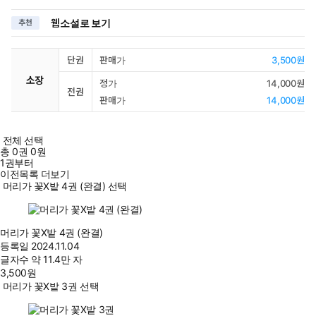
웹소설로 보기
추천
단권
판매가
3,500원
소장
정가
14,000원
전권
판매가
14,000원
전체 선택
총
0
권
0원
1권부터
이전목록 더보기
머리가 꽃X밭 4권 (완결) 선택
머리가 꽃X밭 4권 (완결)
등록일
2024.11.04
글자수
약 11.4만 자
3,500
원
머리가 꽃X밭 3권 선택