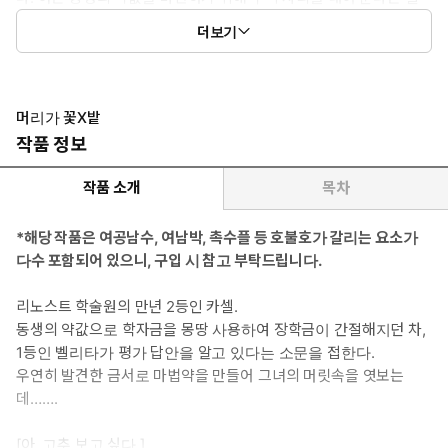
리타와 말도 안 되는 계약을 맺고 만다.
더보기
*여자주인공: 벨리타 리녹(22)
리녹 공작가의 고고한 공녀. 아름답고 고매한 데다, 뛰어난 마법 능
력까지 겸비한 리노스트 학술원의 수석이다. 그런 그녀의 관심사는
머리가 꽃X밭
오직 카셀 에니위든의 아랫도리 사정뿐. 사람의 감정에 무디고 타인
작품 정보
을 배려할 줄 모르지만, 카셀과 관련된 일이라면 부드러운 면모를 보
여 주기도 한다. 우연한 기회에 자신의 손에 떨어진 카셀을 절대 놓
작품 소개
목차
칠 생각이 없다.
*해당 작품은 여공남수, 여남박, 촉수플 등 호불호가 갈리는 요소가
*이럴 때 보세요: 수석과 차석의 서툴지만 야한 혐관 로맨스가 보고
다수 포함되어 있으니, 구입 시 참고 부탁드립니다.
싶을 때
리노스트 학술원의 만년 2등인 카셀.
*공감 글귀: “카셀. 개처럼 기어 와.”
동생의 약값으로 학자금을 몽땅 사용하여 장학금이 간절해지던 차,
1등인 벨리타가 평가 답안을 알고 있다는 소문을 접한다.
우연히 발견한 금서로 마법약을 만들어 그녀의 머릿속을 엿보는
데…….
[아, 고추 보고 싶다.]