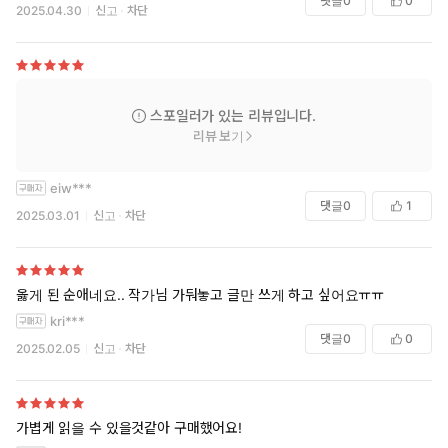
댓글
0
0
2025.04.30
신고
차단
스포일러가 있는 리뷰입니다.
리뷰 보기
eiw***
댓글
0
1
2025.03.01
신고
차단
옳게 된 순애네요.. 작가님 가둬놓고 글만 쓰게 하고 싶어요ㅠㅠ
kri***
댓글
0
0
2025.02.05
신고
차단
가볍게 읽을 수 있을것같아 구매했어요!