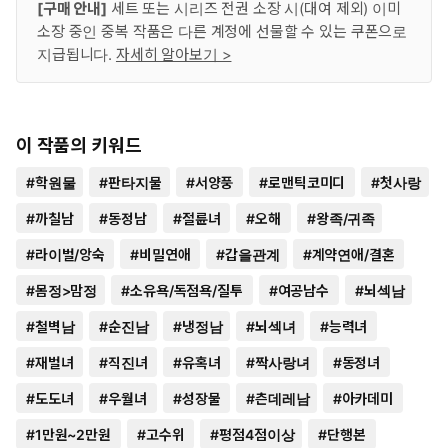
[구매 안내]
세트 또는 시리즈 전권 소장 시(대여 제외) 이미
소장 중인 중복 작품은 다른 계정에 선물할 수 있는 쿠폰으로
지급됩니다.
자세히 알아보기 >
이 작품의 키워드
#
학원물
#
판타지물
#
서양풍
#
로맨틱코미디
#
첫사랑
#
까칠남
#
동정남
#
절륜녀
#
오해
#
왕족/귀족
#
라이벌/앙숙
#
비밀연애
#
갑을관계
#
계약연애/결혼
#
몸정>맘정
#
소유욕/독점욕/질투
#
여공남수
#
뇌섹남
#
철벽남
#
순진남
#
냉정남
#
뇌섹녀
#
능력녀
#
재벌녀
#
직진녀
#
유혹녀
#
짝사랑녀
#
동정녀
#
도도녀
#
우월녀
#
성장물
#
츤데레남
#
아카데미
#
1만원~2만원
#
고수위
#
평점4점이상
#
단행본