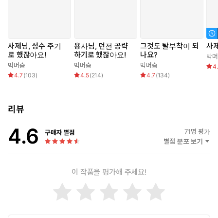
사제님, 성수 주기
용사님, 던전 공략
그것도 탈부착이 되
사
로 했잖아요!
하기로 했잖아요!
나요?
박머
박머슴
박머슴
박머슴
4
4.7
(
103
)
4.5
(
214
)
4.7
(
134
)
리뷰
4.6
71
명 평가
구매자 별점
별점 분포 보기
이 작품을 평가해 주세요!