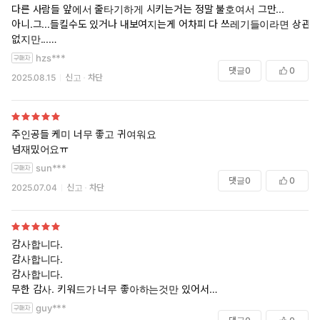
다른 사람들 앞에서 줄타기하게 시키는거는 정말 불호여서 그만...
아니.그...들킬수도 있거나 내보여지는게 어차피 다 쓰레기들이라면 상관
없지만...
애정어린 독점욕이 있는 상태에서 멀쩡한 상태의 사람에게 들킬수도 있
hzs***
는 걸 강요하는건 아무래도 조금 많이 장벽입니다. 아무래도 작품이니 들
댓글
0
0
2025.08.15
신고
차단
킬 일은 없겠지만 진짜 들킨다면 안그래도 절벽에 몰려있는 평판이나 생
활이 정말 나락가는 거잖아요.
근데 그거 빼고는 잘 울고 귀여워서 좋았습니다.
주인공들 케미 너무 좋고 귀여워요
넘재밌어요ㅠ
sun***
댓글
0
0
2025.07.04
신고
차단
감사합니다.
감사합니다.
감사합니다.
무한 감사. 키워드가 너무 좋아하는것만 있어서
침만 꿀떡!!!
guy***