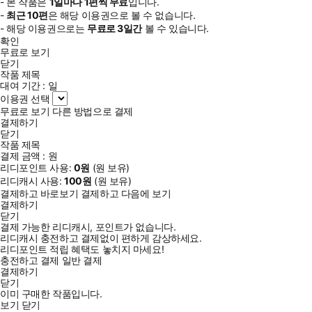
- 본 작품은
1일
마다
1
편씩 무료
입니다.
-
최근
10편
은 해당 이용권으로 볼 수 없습니다.
- 해당 이용권으로는
무료로
3일
간
볼 수 있습니다.
확인
무료로 보기
닫기
작품 제목
대여 기간 :
일
이용권 선택
무료로 보기
다른 방법으로 결제
결제하기
닫기
작품 제목
결제 금액 :
원
리디포인트 사용:
0
원
(
원 보유)
리디캐시 사용:
100
원
(
원 보유)
결제하고 바로보기
결제하고 다음에 보기
결제하기
닫기
결제 가능한 리디캐시, 포인트가 없습니다.
리디캐시 충전하고 결제없이 편하게 감상하세요.
리디포인트 적립 혜택도 놓치지 마세요!
충전하고 결제
일반 결제
결제하기
닫기
이미 구매한 작품입니다.
보기
닫기