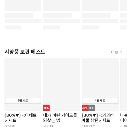
서양풍 로판 베스트
더보기
5
권
세트
4
권
세트
[30%▼] <아네트
내가 버린 가이드를
[30%▼] <괴괴한
나는
> 세트
되찾는 법
마물 남편> 세트
니
이유월
유민티
애플망고
김캐