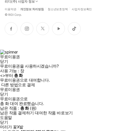
리디(주) 사업자 정보
이용약관
개인정보 처리방침
청소년보호정책
사업자정보확인
©
RIDI Corp.
페
인
트
유
틱
이
스
위
튜
톡
스
타
터
브
북
그
램
무료이용권
닫기
무료이용권을 사용하시겠습니까?
사용 가능 :
장
<
>부터
총
화
무료이용권으로 대여합니다.
다른 방법으로 결제
무료이용권
닫기
무료이용권으로
총
화
대여 완료했습니다.
남은 작품 :
총
화
(
원)
남은 작품 결제하기
대여한 작품 바로보기
도움말
닫기
머리가 꽃X밭