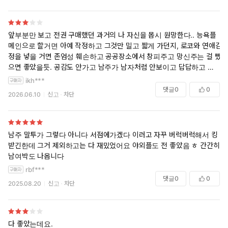
앞부분만 보고 전권 구매했던 과거의 나 자신을 몹시 원망한다.. 능욕플
메인으로 할거면 아예 작정하고 그것만 밀고 짧게 가던지, 로코와 연애감
정을 넣을 거면 존엄성 훼손하고 공공장소에서 창피주고 망신주는 걸 뺐
으면 좋았을듯. 공감도 안가고 남주가 남자처럼 안보이고 답답하고 짜증
나고... 후... 웬만한 독한 여공남수 다 봤지만 이건 화끈한 느낌이 아니라
ikh***
짜증이 나서 2권까지 겨우 읽고 더 억지로 읽는 내가 처참할 지경이어서
댓글
0
0
2026.06.10
신고
차단
하차해야 할듯. 도서관에서 ㅈ 꺼내는 장면에서 짜게 식는다
남주 말투가 그렇다 아니다 서점에가겠다 이러고 자꾸 버럭버럭해서 킹
받긴한데 그거 제외하고는 다 재밌었어요 야외플도 전 좋았음 ㅎ 간간히
남여박도 나옵니다
rbf***
댓글
0
0
2025.08.20
신고
차단
다 좋았는데요.