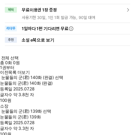
무료이용권 1장 증정
혜택
사용기한 30일, 1인 1회 발급 가능, 90일 대여
1일
마다
1편 기다리면 무료
리다무
소설 e북으로 보기
추천
전체 선택
총
0
화
0원
1권부터
이전목록 더보기
눈물들의 군(君) 140화 (완결) 선택
눈물들의 군(君) 140화 (완결)
등록일
2025.07.28
글자수
약 3.8천 자
100
원
소장
눈물들의 군(君) 139화 선택
눈물들의 군(君) 139화
등록일
2025.07.28
글자수
약 3.3천 자
100
원