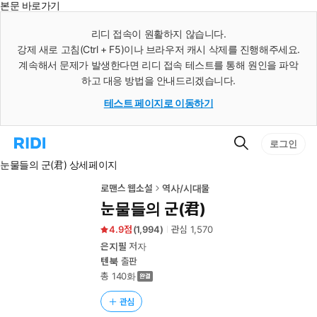
본문 바로가기
인
스
리디 접속이 원활하지 않습니다.
턴
강제 새로 고침(Ctrl + F5)이나 브라우저 캐시 삭제를 진행해주세요.
트
검
계속해서 문제가 발생한다면 리디 접속 테스트를 통해 원인을 파악
색
하고 대응 방법을 안내드리겠습니다.
테스트 페이지로 이동하기
검
리
로그인
색
디
눈물들의 군(君) 상세페이지
홈
으
로
로맨스 웹소설
역사/시대물
이
눈물들의 군(君)
동
4.9
(
1,994
)
관심
1,570
은지필
저자
텐북
출판
총 140화
관심