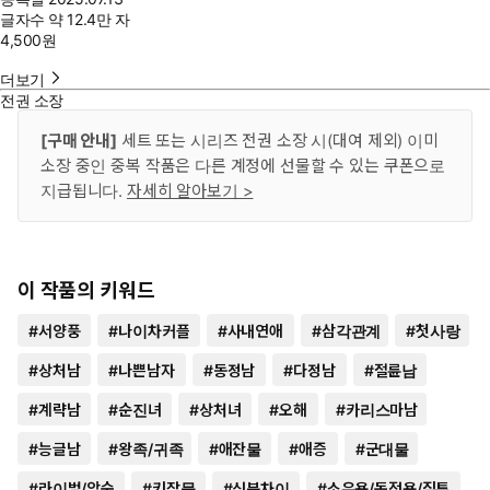
글자수
약 12.4만 자
4,500
원
더보기
전권 소장
[구매 안내]
세트 또는 시리즈 전권 소장 시(대여 제외) 이미
소장 중인 중복 작품은 다른 계정에 선물할 수 있는 쿠폰으로
지급됩니다.
자세히 알아보기 >
이 작품의 키워드
#
서양풍
#
나이차커플
#
사내연애
#
삼각관계
#
첫사랑
#
상처남
#
나쁜남자
#
동정남
#
다정남
#
절륜남
#
계략남
#
순진녀
#
상처녀
#
오해
#
카리스마남
#
능글남
#
왕족/귀족
#
애잔물
#
애증
#
군대물
#
라이벌/앙숙
#
키잡물
#
신분차이
#
소유욕/독점욕/질투