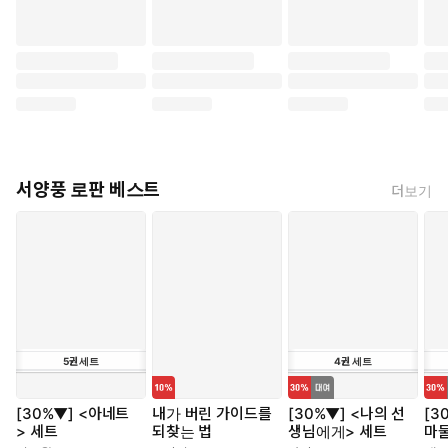
서양풍 로판 베스트
더보기
5
권
세트
4
권
세트
[30%▼] <아네트
내가 버린 가이드를
[30%▼] <나의 선
[3
> 세트
되찾는 법
생님에게> 세트
마물