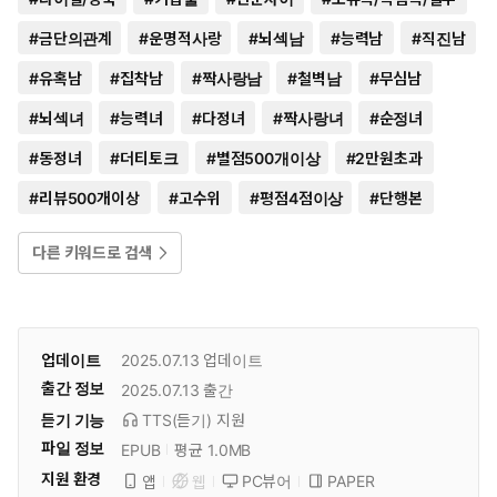
#
금단의관계
#
운명적사랑
#
뇌섹남
#
능력남
#
직진남
#
유혹남
#
집착남
#
짝사랑남
#
철벽남
#
무심남
#
뇌섹녀
#
능력녀
#
다정녀
#
짝사랑녀
#
순정녀
#
동정녀
#
더티토크
#
별점500개이상
#
2만원초과
#
리뷰500개이상
#
고수위
#
평점4점이상
#
단행본
다른 키워드로 검색
업데이트
2025.07.13
업데이트
출간 정보
2025.07.13
출간
듣기 기능
TTS(듣기)
지원
파일 정보
EPUB
평균 1.0MB
지원 환경
PC뷰어
PAPER
앱
웹