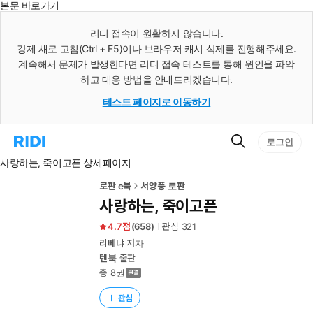
본문 바로가기
인
스
리디 접속이 원활하지 않습니다.
턴
강제 새로 고침(Ctrl + F5)이나 브라우저 캐시 삭제를 진행해주세요.
트
검
계속해서 문제가 발생한다면 리디 접속 테스트를 통해 원인을 파악
색
하고 대응 방법을 안내드리겠습니다.
테스트 페이지로 이동하기
검
리
로그인
색
디
사랑하는, 죽이고픈 상세페이지
홈
으
로
로판 e북
서양풍 로판
이
사랑하는, 죽이고픈
동
4.7
(
658
)
관심
321
리베냐
저자
텐북
출판
총 8권
관심