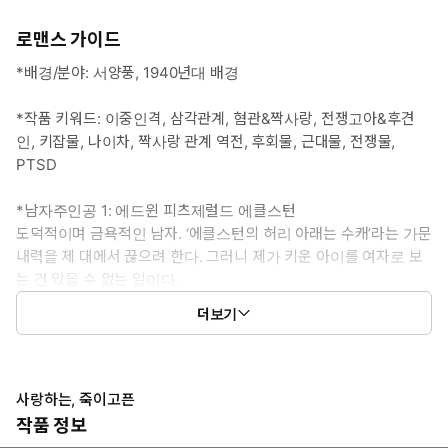
로맨스 가이드
*배경/분야: 서양풍, 1940년대 배경
*작품 키워드: 이중인격, 삼각관계, 혐관&짝사랑, 전쟁고아&후견
인, 키잡물, 나이차, 짝사랑 관계 역전, 후회물, 근대물, 전쟁물,
PTSD
*남자주인공 1: 에드윈 피츠제럴드 에클스턴
도덕적이며 금욕적인 남자. ‘에클스턴의 허리 아래는 수캐’라는 가문
내력을 제 대에서 끊으려 한다. 그러니 제가 키운 아이를 여자로 보
는 건 있을 수 없는 일이다.
군인으로선 적군 요인 암살의 숨겨진 주역. 그가 암살한 적이 머릿
더보기
속에서 다시 태어났다. 이중 인격 장애가 생긴 후 눈을 감았다가
뜨면 엉뚱한 곳에 있는 자신을 발견하곤 한다. 어느 날은 눈을 감
았다 뜨니 제가 키운 아이의 다리 사이에 있었다.
그래도 그 아이를 여자로 보는 건 있을 수 없는 일이다.
사랑하는, 죽이고픈
작품 정보
#다정유죄남 #무심남>파워직진남