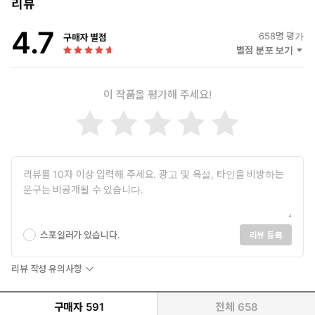
“난 너 따위 거머리의 사랑은 필요 없어. 널 죽이고 말 거야.”
리뷰
4.7
“사랑해요. 아저씰 사랑하니까 제발 저도 사랑해 주세요.”
658
명 평가
구매자 별점
“지젤, 난 널 잃고 싶지 않아. 이런 식으론 더더욱.”
별점 분포 보기
손수 키운 아이를 여자로 볼 수 없는 에드윈.
이 작품을 평가해 주세요!
이젠 그를 남자로 볼 수밖에 없는 지젤.
그리고 이들의 불협화음을 부추기는 로렌츠.
공존할 수 없는 세 욕망은 격돌을 피하지 못하고
끝내 재앙을 일으키는데….
“네가 이겼어. 이젠 만족해?”
욕망이라는 이름의 광기로 쓴, 이 재앙 같은 치정극이 막을 내리
스포일러가 있습니다.
리뷰 등록
는 날
사랑하기에 죽이는 자, 누구일까.
리뷰 작성 유의사항
구매자
591
전체
658