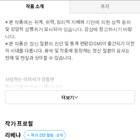
작품 소개
목차
*여자주인공: 지젤 비숍(본명: 나탈리아 루드니크)
고국과 적국의 피가 섞여 멸시받는 소수 민족 출신인 전쟁고아. 산지
※ 본 작품에는 위계, 위력, 심리적 지배와 기만에 의한 성적 동의
옥에서 저를 구해 준 에드윈을 맹목적으로 따르다 못해 남자로 사랑
및 강압적 성행위가 묘사되어 있습니다. 감상에 참고하시기 바랍
한다. 그렇게 아저씨밖에 모르던 소녀는 어느 날 어떤 사건을 계기로
니다.
그에게서 벗어나 홀로서기를 시작하는데….
※ 본 작품은 정신 질환의 진단 및 통계 편람(DSM)이 출간되기 이전
의 시대를 다룹니다. 용어 및 작중에 등장하는 정신 질환의 묘사는
#성장여주 #짝사랑녀>무심녀
현재 및 현실과 상이할 수 있습니다.
*남자주인공 2: (이름 없음)
콜사인 강철 그리핀. 천부적인 공중전 실력을 자랑하는 공군의
사랑하는 아저씨가 잠들면
에이스, 로렌츠 폰 아이젠하르트 남작.
죽이고픈 아저씨가 깨어난다.
…이라고 주장하지만 실은 에드윈의 머릿속에서 태어난 지 1년밖에
더보기
되지 않은 인격. 이런 꼴도 태어났다고 할 수 있다면. 인간을 심리적
저를 전쟁터에서 구해 키워 준 아저씨, 에드윈을 짝사랑하는 지젤.
으로 지배하고 조종함으로써 인간이 못 되는 제 비참한 처지를 잊으
그러나 이 나라에서 가장 고귀한 그와 가장 천대받는 제가 연인이
려 하는 그에게 완벽한 장난감이 나타난다.
될 수는 없는 법.
지젤 비숍. 에드윈 에클스턴의 천사.
작가 프로필
그 천사가 타락하는 날, 크게 비웃어 주리라. 그리고 그 천사가 비로
단념하려 아무리 애를 써도 다정한 그에게 자꾸만 마음이 기울던
소 죽는 날엔….
리베냐
작가 신간 알림 · 소식
어느 밤….