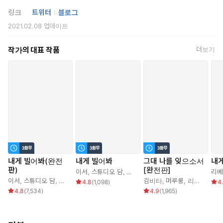
링크
트위터
블로그
#업보남 #후회남
“사랑해, 지젤.”
2021.02.08
업데이트
“여, 여자로… 사랑하신단… 뜻이죠?”
*이럴 때 보세요: 낮에는 사랑하는, 밤에는 죽이고픈 아저씨와 소녀
“그게 아니면 뭐겠어. 내가 널 딸처럼 사랑하면 이럴 것 같아?”
의 배덕한 삼각관계 로맨스가 보고 싶을 때.
작가의 대표 작품
더보기
거짓말처럼 에드윈과의 사랑을 이루지만
*공감 글귀: 네가 아끼던 순결을 빼앗아 가고 제 순결을 아낌없이 내
어 준 속 깊은 숙녀의 정체가 궁금하지 않아?
“진심으로 아쉽지만 소꿉장난은 이제 끝이야.”
사랑은 모두 거짓말이었다.
아저씨라니까 무슨 짓을 해도 받아 주더군.
징그러웠어. 애를 주워서 개로 키웠잖아.
내게 빌어봐(완전
내게 빌어봐
그대 나를 잊으소서
내
아저씨는 이중인격자이며
판)
[완전판]
이서
,
스튜디오 담
,
아이린
,
리베냐
리베
지젤은 그가 죽인 적의 인격인 ‘로렌츠’에게 농락당했을 뿐.
이서
,
스튜디오 담
,
아이린
,
리베냐
김비타
,
머루룽
,
리베냐
4.8
(
1,098
)
4
4.8
(
7,534
)
4.9
(
1,965
)
“내가 아저씨의 인격을 죽이고 이 몸을 차지해서 널 사랑해 주는 건
어떨까?”