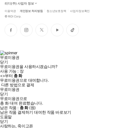
리디(주) 사업자 정보
이용약관
개인정보 처리방침
청소년보호정책
사업자정보확인
©
RIDI Corp.
페
인
트
유
틱
이
스
위
튜
톡
스
타
터
브
북
그
램
무료이용권
닫기
무료이용권을 사용하시겠습니까?
사용 가능 :
장
<
>부터
총
화
무료이용권으로 대여합니다.
다른 방법으로 결제
무료이용권
닫기
무료이용권으로
총
화
대여 완료했습니다.
남은 작품 :
총
화
(
원)
남은 작품 결제하기
대여한 작품 바로보기
도움말
닫기
사랑하는, 죽이고픈