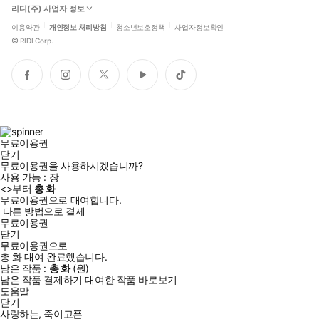
리디(주) 사업자 정보
이용약관
개인정보 처리방침
청소년보호정책
사업자정보확인
©
RIDI Corp.
페
인
트
유
틱
이
스
위
튜
톡
스
타
터
브
북
그
램
무료이용권
닫기
무료이용권을 사용하시겠습니까?
사용 가능 :
장
<
>부터
총
화
무료이용권으로 대여합니다.
다른 방법으로 결제
무료이용권
닫기
무료이용권으로
총
화
대여 완료했습니다.
남은 작품 :
총
화
(
원)
남은 작품 결제하기
대여한 작품 바로보기
도움말
닫기
사랑하는, 죽이고픈