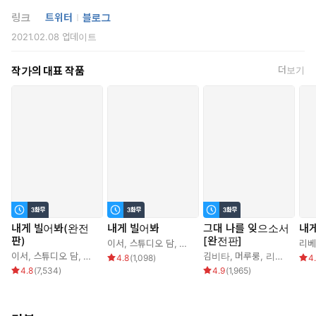
링크
트위터
블로그
#업보남 #후회남
“사랑해, 지젤.”
2021.02.08
업데이트
“여, 여자로… 사랑하신단… 뜻이죠?”
*이럴 때 보세요: 낮에는 사랑하는, 밤에는 죽이고픈 아저씨와 소녀
“그게 아니면 뭐겠어. 내가 널 딸처럼 사랑하면 이럴 것 같아?”
의 배덕한 삼각관계 로맨스가 보고 싶을 때.
작가의 대표 작품
더보기
거짓말처럼 에드윈과의 사랑을 이루지만
*공감 글귀: 네가 아끼던 순결을 빼앗아 가고 제 순결을 아낌없이 내
어 준 속 깊은 숙녀의 정체가 궁금하지 않아?
“진심으로 아쉽지만 소꿉장난은 이제 끝이야.”
사랑은 모두 거짓말이었다.
아저씨라니까 무슨 짓을 해도 받아 주더군.
징그러웠어. 애를 주워서 개로 키웠잖아.
내게 빌어봐(완전
내게 빌어봐
그대 나를 잊으소서
내
아저씨는 이중인격자이며
판)
[완전판]
이서
,
스튜디오 담
,
아이린
,
리베냐
리베
지젤은 그가 죽인 적의 인격인 ‘로렌츠’에게 농락당했을 뿐.
이서
,
스튜디오 담
,
아이린
,
리베냐
김비타
,
머루룽
,
리베냐
4.8
(
1,098
)
4
4.8
(
7,534
)
4.9
(
1,965
)
“내가 아저씨의 인격을 죽이고 이 몸을 차지해서 널 사랑해 주는 건
어떨까?”