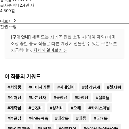
글자수
약 12.4만 자
4,500
원
더보기
전권 소장
[구매 안내]
세트 또는 시리즈 전권 소장 시(대여 제외) 이미
소장 중인 중복 작품은 다른 계정에 선물할 수 있는 쿠폰으로
지급됩니다.
자세히 알아보기 >
이 작품의 키워드
#
서양풍
#
나이차커플
#
사내연애
#
삼각관계
#
첫사랑
#
상처남
#
나쁜남자
#
동정남
#
다정남
#
절륜남
#
계략남
#
순진녀
#
상처녀
#
오해
#
카리스마남
#
능글남
#
왕족/귀족
#
애잔물
#
애증
#
군대물
#
라이벌/앙숙
#
키잡물
#
신분차이
#
소유욕/독점욕/질투