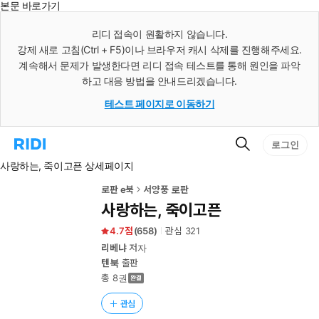
본문 바로가기
인
스
리디 접속이 원활하지 않습니다.
턴
강제 새로 고침(Ctrl + F5)이나 브라우저 캐시 삭제를 진행해주세요.
트
검
계속해서 문제가 발생한다면 리디 접속 테스트를 통해 원인을 파악
색
하고 대응 방법을 안내드리겠습니다.
테스트 페이지로 이동하기
검
리
로그인
색
디
사랑하는, 죽이고픈 상세페이지
홈
으
로
로판 e북
서양풍 로판
이
사랑하는, 죽이고픈
동
4.7
(
658
)
관심
321
리베냐
저자
텐북
출판
총 8권
관심