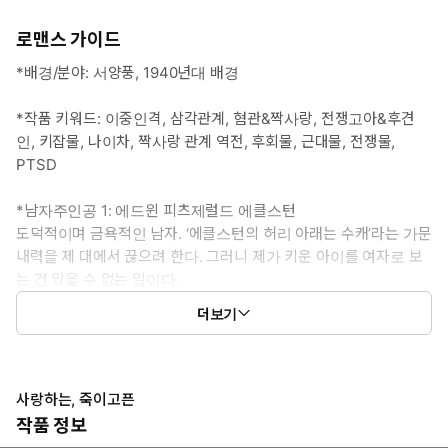
로맨스 가이드
*배경/분야: 서양풍, 1940년대 배경
*작품 키워드: 이중인격, 삼각관계, 혐관&짝사랑, 전쟁고아&후견
인, 키잡물, 나이차, 짝사랑 관계 역전, 후회물, 근대물, 전쟁물,
PTSD
*남자주인공 1: 에드윈 피츠제럴드 에클스턴
도덕적이며 금욕적인 남자. ‘에클스턴의 허리 아래는 수캐’라는 가문
내력을 제 대에서 끊으려 한다. 그러니 제가 키운 아이를 여자로 보
는 건 있을 수 없는 일이다.
군인으로선 적군 요인 암살의 숨겨진 주역. 그가 암살한 적이 머릿
더보기
속에서 다시 태어났다. 이중 인격 장애가 생긴 후 눈을 감았다가
뜨면 엉뚱한 곳에 있는 자신을 발견하곤 한다. 어느 날은 눈을 감
았다 뜨니 제가 키운 아이의 다리 사이에 있었다.
그래도 그 아이를 여자로 보는 건 있을 수 없는 일이다.
사랑하는, 죽이고픈
작품 정보
#다정유죄남 #무심남>파워직진남