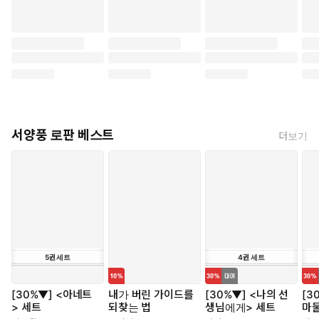
서양풍 로판 베스트
더보기
5
권
세트
4
권
세트
[30%▼] <아네트
내가 버린 가이드를
[30%▼] <나의 선
[3
> 세트
되찾는 법
생님에게> 세트
마물