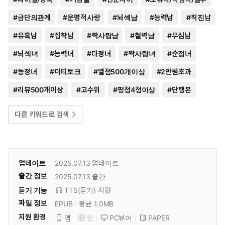
#
금단의관계
#
운명적사랑
#
뇌섹남
#
능력남
#
직진남
#
유혹남
#
집착남
#
짝사랑남
#
철벽남
#
무심남
#
뇌섹녀
#
능력녀
#
다정녀
#
짝사랑녀
#
순정녀
#
동정녀
#
더티토크
#
별점500개이상
#
2만원초과
#
리뷰500개이상
#
고수위
#
평점4점이상
#
단행본
다른 키워드로 검색
업데이트
2025.07.13
업데이트
출간 정보
2025.07.13
출간
듣기 기능
TTS(듣기)
지원
파일 정보
EPUB
평균 1.0MB
지원 환경
PC뷰어
PAPER
앱
웹