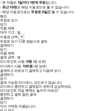
- 본 작품은
1일
마다
1
편씩 무료
입니다.
-
최근
10편
은 해당 이용권으로 볼 수 없습니다.
- 해당 이용권으로는
무료로
3일
간
볼 수 있습니다.
확인
무료로 보기
닫기
작품 제목
대여 기간 :
일
이용권 선택
무료로 보기
다른 방법으로 결제
결제하기
닫기
작품 제목
결제 금액 :
원
리디포인트 사용:
0
원
(
원 보유)
리디캐시 사용:
100
원
(
원 보유)
결제하고 바로보기
결제하고 다음에 보기
결제하기
닫기
결제 가능한 리디캐시, 포인트가 없습니다.
리디캐시 충전하고 결제없이 편하게 감상하세요.
리디포인트 적립 혜택도 놓치지 마세요!
충전하고 결제
일반 결제
결제하기
닫기
이미 구매한 작품입니다.
보기
닫기