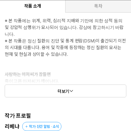
작품 소개
목차
*여자주인공: 지젤 비숍(본명: 나탈리아 루드니크)
고국과 적국의 피가 섞여 멸시받는 소수 민족 출신인 전쟁고아. 산지
※ 본 작품에는 위계, 위력, 심리적 지배와 기만에 의한 성적 동의
옥에서 저를 구해 준 에드윈을 맹목적으로 따르다 못해 남자로 사랑
및 강압적 성행위가 묘사되어 있습니다. 감상에 참고하시기 바랍
한다. 그렇게 아저씨밖에 모르던 소녀는 어느 날 어떤 사건을 계기로
니다.
그에게서 벗어나 홀로서기를 시작하는데….
※ 본 작품은 정신 질환의 진단 및 통계 편람(DSM)이 출간되기 이전
의 시대를 다룹니다. 용어 및 작중에 등장하는 정신 질환의 묘사는
#성장여주 #짝사랑녀>무심녀
현재 및 현실과 상이할 수 있습니다.
*남자주인공 2: (이름 없음)
콜사인 강철 그리핀. 천부적인 공중전 실력을 자랑하는 공군의
사랑하는 아저씨가 잠들면
에이스, 로렌츠 폰 아이젠하르트 남작.
죽이고픈 아저씨가 깨어난다.
…이라고 주장하지만 실은 에드윈의 머릿속에서 태어난 지 1년밖에
더보기
되지 않은 인격. 이런 꼴도 태어났다고 할 수 있다면. 인간을 심리적
저를 전쟁터에서 구해 키워 준 아저씨, 에드윈을 짝사랑하는 지젤.
으로 지배하고 조종함으로써 인간이 못 되는 제 비참한 처지를 잊으
그러나 이 나라에서 가장 고귀한 그와 가장 천대받는 제가 연인이
려 하는 그에게 완벽한 장난감이 나타난다.
될 수는 없는 법.
지젤 비숍. 에드윈 에클스턴의 천사.
작가 프로필
그 천사가 타락하는 날, 크게 비웃어 주리라. 그리고 그 천사가 비로
단념하려 아무리 애를 써도 다정한 그에게 자꾸만 마음이 기울던
소 죽는 날엔….
리베냐
작가 신간 알림 · 소식
어느 밤….