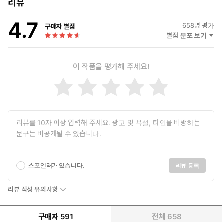
“난 너 따위 거머리의 사랑은 필요 없어. 널 죽이고 말 거야.”
리뷰
4.7
“사랑해요. 아저씰 사랑하니까 제발 저도 사랑해 주세요.”
658
명 평가
구매자 별점
“지젤, 난 널 잃고 싶지 않아. 이런 식으론 더더욱.”
별점 분포 보기
손수 키운 아이를 여자로 볼 수 없는 에드윈.
이 작품을 평가해 주세요!
이젠 그를 남자로 볼 수밖에 없는 지젤.
그리고 이들의 불협화음을 부추기는 로렌츠.
공존할 수 없는 세 욕망은 격돌을 피하지 못하고
끝내 재앙을 일으키는데….
“네가 이겼어. 이젠 만족해?”
욕망이라는 이름의 광기로 쓴, 이 재앙 같은 치정극이 막을 내리
스포일러가 있습니다.
리뷰 등록
는 날
사랑하기에 죽이는 자, 누구일까.
리뷰 작성 유의사항
구매자
591
전체
658