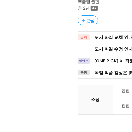
프롬텐
출판
총 2권
관심
도서 파일 교체 안내 (
공지
도서 파일 수정 안내 (
[ONE PICK] 이 
이벤트
독점 작품 감상은 [R
독점
단권
소장
전권