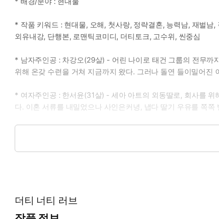
* 배경/분야 : 현대물
* 작품 키워드 : 현대물, 오해, 첫사랑, 정략결혼, 능력남, 재벌남
외유내강, 단행본, 로맨틱코미디, 더티토크, 고수위, 씬중심
* 남자주인공 : 차강오(29살) - 어린 나이로 태건 그룹의 전무
위해 온갖 수련을 거쳐 지금까지 왔다. 그러나 돌연 들이밀어진 
* 여자주인공 : 한서윤(31살) - 세아 아트의 외동딸로, 회사
다. 이혼 서류를 내밀었으나 사인은커녕, 냅다 딸기 우유를 쪽쪽 
* 이럴 때 보세요 : 여주와 결혼하기 위해 팔자에도 없던 완벽한
* 공감 글귀 : “아, 저질? 맞아. 나 맨날 한서윤 아래 빨아 젖힐 
더티 너티 러브
작품 정보