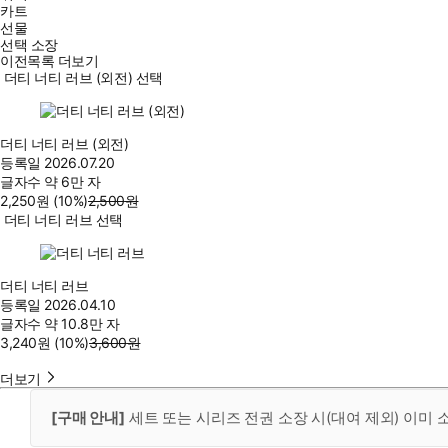
카트
선물
선택 소장
이전목록 더보기
더티 너티 러브 (외전) 선택
더티 너티 러브 (외전)
등록일
2026.07.20
글자수
약 6만 자
2,250
원
(10%
)
2,500
원
더티 너티 러브 선택
더티 너티 러브
등록일
2026.04.10
글자수
약 10.8만 자
3,240
원
(10%
)
3,600
원
더보기
[구매 안내]
세트 또는 시리즈 전권 소장 시(대여 제외) 이미