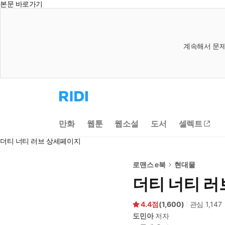
본문 바로가기
계속해서 문제
리
디
홈
으
만화
웹툰
웹소설
도서
셀렉트
로
이
더티 너티 러브 상세페이지
동
로맨스 e북
현대물
더티 너티 러
4.4
(
1,600
)
관심
1,147
도민아
저자