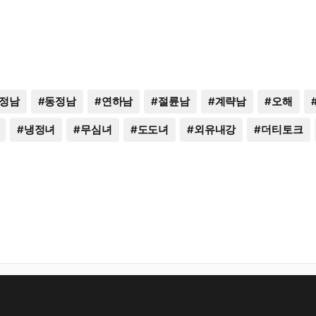
정남
#
동정남
#
연하남
#
절륜남
#
계략남
#
오해
#
냉정녀
#
무심녀
#
도도녀
#
외유내강
#
더티토크