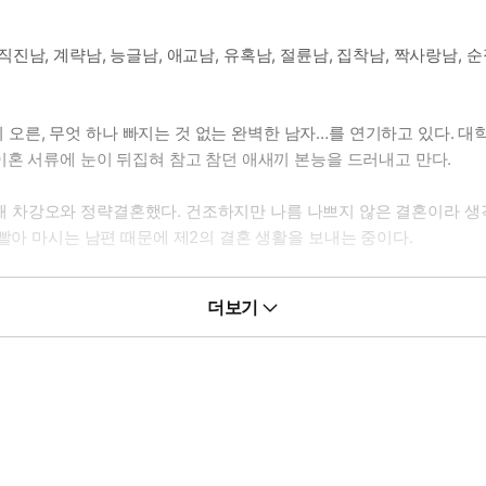
, 직진남, 계략남, 능글남, 애교남, 유혹남, 절륜남, 집착남, 짝사랑남, 
까지 오른, 무엇 하나 빠지는 것 없는 완벽한 남자…를 연기하고 있다. 
이혼 서류에 눈이 뒤집혀 참고 참던 애새끼 본능을 드러내고 만다.
를 위해 차강오와 정략결혼했다. 건조하지만 나름 나쁘지 않은 결혼이라 
빨아 마시는 남편 때문에 제2의 결혼 생활을 보내는 중이다.
 연상남을 연기하는 애새끼 남주의 고군분투기가 보고 싶을 때.
더보기
생각만 하는 변태 새낀데.”