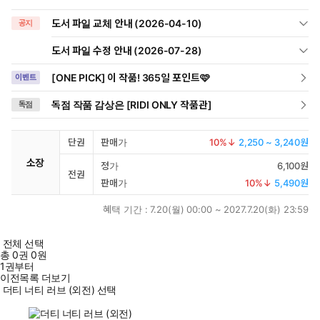
도서 파일 교체 안내 (2026-04-10)
공지
도서 파일 수정 안내 (2026-07-28)
[ONE PICK] 이 작품! 365일 포인트🩷
이벤트
독점 작품 감상은 [RIDI ONLY 작품관]
독점
단권
판매가
10
%↓
2,250 ~ 3,240원
소장
정가
6,100원
전권
판매가
10
%↓
5,490원
혜택 기간 :
7.20(월) 00:00 ~ 2027.7.20(화) 23:59
전체 선택
총
0
권
0원
1권부터
이전목록 더보기
더티 너티 러브 (외전) 선택