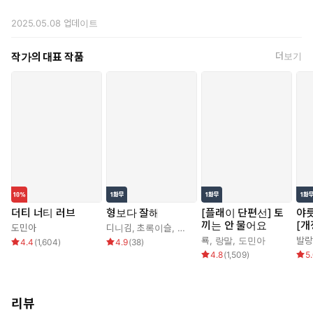
드러내기 시작했다.
2025.05.08
업데이트
“세상 제일가는 미친놈이랑 결혼한 거, 이제 알았어?”
작가의 대표 작품
더보기
.
.
.
“자기야. 그렇게 계속 자극해 대면 힘든데? 응?”
팔자에도 없던 애교부터 시작해서,
“딴 새끼들이 쳐다보는 거 존나 거슬리니까. 나 눈 돌아가는 꼴
더티 너티 러브
형보다 잘해
[플래이 단편선] 토
야릇
보기 싫으면, 알지?”
끼는 안 물어요
[개
도민아
디니김
,
초록이슬
,
도민아
룍
,
랑말
,
도민아
발랑
4.4
(
1,604
)
4.9
(
38
)
생전 티 내지도 않던 질투를 지나,
4.8
(
1,509
)
5
“어허. 그러면 이렇게 이쁘지나 말든가.”
리뷰