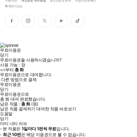
이용약관
개인정보 처리방침
청소년보호정책
사업자정보확인
©
RIDI Corp.
페
인
트
유
틱
이
스
위
튜
톡
스
타
터
브
북
그
램
무료이용권
닫기
무료이용권을 사용하시겠습니까?
사용 가능 :
장
<
>부터
총
화
무료이용권으로 대여합니다.
다른 방법으로 결제
무료이용권
닫기
무료이용권으로
총
화
대여 완료했습니다.
남은 작품 :
총
화
(
원)
남은 작품 결제하기
대여한 작품 바로보기
도움말
닫기
더티 너티 러브
- 본 작품은
1일
마다
1
편씩 무료
입니다.
-
최근
10편
은 해당 이용권으로 볼 수 없습니다.