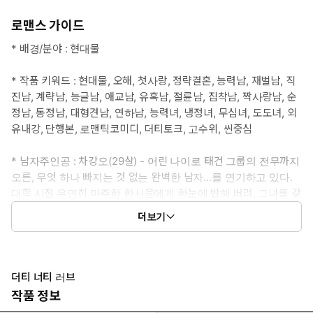
로맨스 가이드
* 배경/분야 : 현대물
* 작품 키워드 : 현대물, 오해, 첫사랑, 정략결혼, 능력남, 재벌남, 직
진남, 계략남, 능글남, 애교남, 유혹남, 절륜남, 집착남, 짝사랑남, 순
정남, 동정남, 대형견남, 연하남, 능력녀, 냉정녀, 무심녀, 도도녀, 외
유내강, 단행본, 로맨틱코미디, 더티토크, 고수위, 씬중심
* 남자주인공 : 차강오(29살) - 어린 나이로 태건 그룹의 전무까지
오른, 무엇 하나 빠지는 것 없는 완벽한 남자…를 연기하고 있다.
대학 시절 우연히 마주한 한서윤에게 한눈에 반해 버려, 그녀를 갖
기 위해 온갖 수련을 거쳐 지금까지 왔다. 그러나 돌연 들이밀어진
더보기
이혼 서류에 눈이 뒤집혀 참고 참던 애새끼 본능을 드러내고 만다.
* 여자주인공 : 한서윤(31살) - 세아 아트의 외동딸로, 회사를 위해
차강오와 정략결혼했다. 건조하지만 나름 나쁘지 않은 결혼이라 생
더티 너티 러브
각했는데, 저와 달리 비서랑 바람이 난 차강오에게 배신감을 느낀다.
작품 정보
이혼 서류를 내밀었으나 사인은커녕, 냅다 딸기 우유를 쪽쪽 빨아