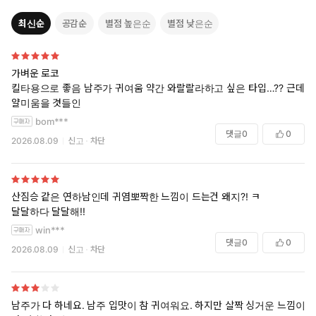
최신순
공감순
별점 높은순
별점 낮은순
가벼운 로코
킬타용으로 좋음 남주가 귀여움 약간 와랄랄라하고 싶은 타입…?? 근데
얄미움을 겻들인
bom***
댓글
0
0
2026.08.09
신고
차단
산짐승 같은 연하남인데 귀염뽀짝한 느낌이 드는건 왜지?! ㅋ
달달하다 달달해!!
win***
댓글
0
0
2026.08.09
신고
차단
남주가 다 하네요. 남주 입맛이 참 귀여워요. 하지만 살짝 싱거운 느낌이