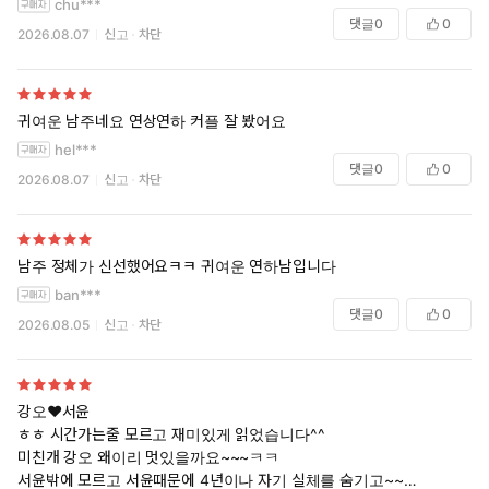
chu***
댓글
0
0
2026.08.07
신고
차단
귀여운 남주네요 연상연하 커플 잘 봤어요
hel***
댓글
0
0
2026.08.07
신고
차단
남주 정체가 신선했어요ㅋㅋ 귀여운 연하남입니다
ban***
댓글
0
0
2026.08.05
신고
차단
강오♥서윤
ㅎㅎ 시간가는줄 모르고 재미있게 읽었습니다^^
미친개 강오 왜이리 멋있을까요~~~ㅋㅋ
서윤밖에 모르고 서윤때문에 4년이나 자기 실체를 숨기고~~