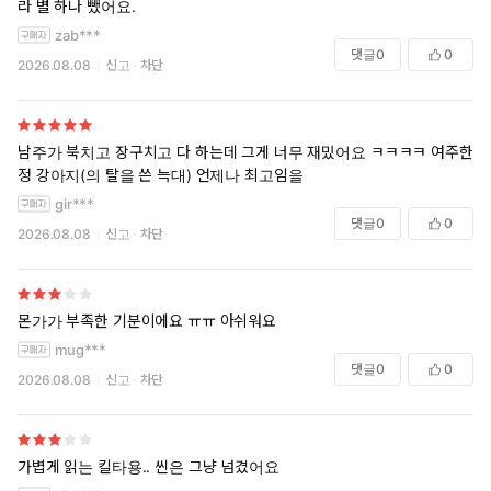
라 별 하나 뺐어요.
zab***
댓글
0
0
2026.08.08
신고
차단
남주가 북치고 장구치고 다 하는데 그게 너무 재밌어요 ㅋㅋㅋㅋ 여주한
정 강아지(의 탈을 쓴 늑대) 언제나 최고임을
gir***
댓글
0
0
2026.08.08
신고
차단
몬가가 부족한 기분이에요 ㅠㅠ 아쉬워요
mug***
댓글
0
0
2026.08.08
신고
차단
가볍게 읽는 킬타용.. 씬은 그냥 넘겼어요