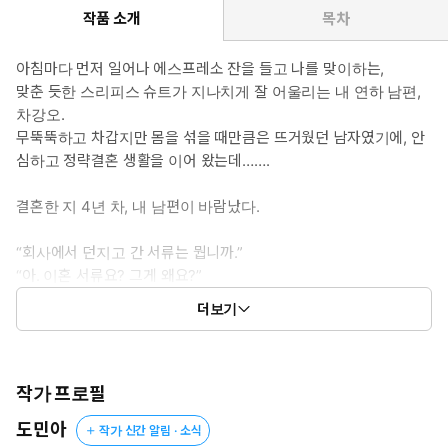
마시는 남편 때문에 제2의 결혼 생활을 보내는 중이다.
작품 소개
목차
* 이럴 때 보세요 : 여주와 결혼하기 위해 팔자에도 없던 완벽한 연상
아침마다 먼저 일어나 에스프레소 잔을 들고 나를 맞이하는,
남을 연기하는 애새끼 남주의 고군분투기가 보고 싶을 때.
맞춘 듯한 스리피스 슈트가 지나치게 잘 어울리는 내 연하 남편,
차강오.
* 공감 글귀 : “아, 저질? 맞아. 나 맨날 한서윤 아래 빨아 젖힐 생각만
무뚝뚝하고 차갑지만 몸을 섞을 때만큼은 뜨거웠던 남자였기에, 안
하는 변태 새낀데.”
심하고 정략결혼 생활을 이어 왔는데…….
결혼한 지 4년 차, 내 남편이 바람났다.
“회사에서 던지고 간 서류는 뭡니까.”
“아. 이혼 서류요? 그게 왜요?”
더보기
쇼윈도 부부도 못할 바에야 이혼은 당연하다고 생각했건만.
“미, 미쳤어요?”
“어. 미친 지 한참 됐어.”
작가 프로필
도민아
작가 신간 알림 · 소식
늘 무뚝뚝하던 그가 고작 이혼 서류 한 장에 처음으로 제 본색을