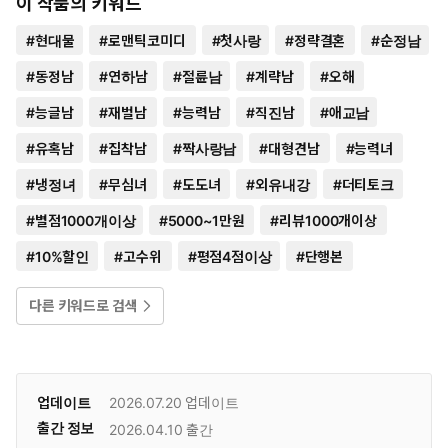
이 작품의 키워드
#
현대물
#
로맨틱코미디
#
첫사랑
#
정략결혼
#
순정남
#
동정남
#
연하남
#
절륜남
#
계략남
#
오해
#
능글남
#
재벌남
#
능력남
#
직진남
#
애교남
#
유혹남
#
집착남
#
짝사랑남
#
대형견남
#
능력녀
#
냉정녀
#
무심녀
#
도도녀
#
외유내강
#
더티토크
#
별점1000개이상
#
5000~1만원
#
리뷰1000개이상
#
10%할인
#
고수위
#
평점4점이상
#
단행본
다른 키워드로 검색
업데이트
2026.07.20
업데이트
출간 정보
2026.04.10
출간