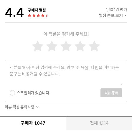
틈만 나면 귀를 달아오르게 만드는 능글맞은 멘트까지.
4.4
1,604
명 평가
구매자 별점
“하아… 이런, 어쩌나. 안에다 듬뿍 싸 버렸는데.”
별점 분포 보기
“하아, 하읏….”
“이혼 못 하겠다. 그렇지 자기야?”
이 작품을 평가해 주세요!
사기 결혼 급으로 저를 속인 남편에게, 서윤은 대책 없이 흔들리고
만다.
스포일러가 있습니다.
리뷰 등록
리뷰 작성 유의사항
구매자
1,047
전체
1,114