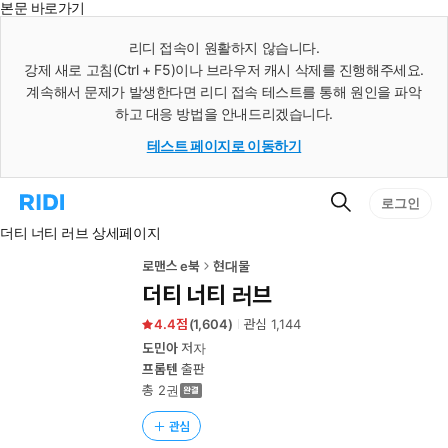
본문 바로가기
인
스
리디 접속이 원활하지 않습니다.
턴
강제 새로 고침(Ctrl + F5)이나 브라우저 캐시 삭제를 진행해주세요.
트
검
계속해서 문제가 발생한다면 리디 접속 테스트를 통해 원인을 파악
색
하고 대응 방법을 안내드리겠습니다.
테스트 페이지로 이동하기
검
리
로그인
색
디
더티 너티 러브 상세페이지
홈
으
로
로맨스 e북
현대물
이
더티 너티 러브
동
4.4
(
1,604
)
관심
1,144
도민아
저자
프롬텐
출판
총 2권
관심