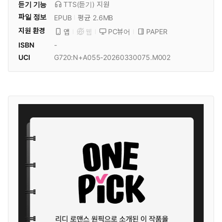
듣기 기능
TTS(듣기)
지원
파일 정보
EPUB
평균 2.6MB
지원 환경
PC뷰어
PAPER
앱
웹
ISBN
-
UCI
G720:N+A055-20260330075.M002