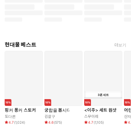
현대물 베스트
더보기
3
권
세트
핑커 퐁커 스토커
궁합을 봅시다
<이주> 세트 원샷
어린
또다른
김살구
스무이레
산
4.7
(
1,024
)
4.6
(
575
)
4.7
(
1,105
)
4