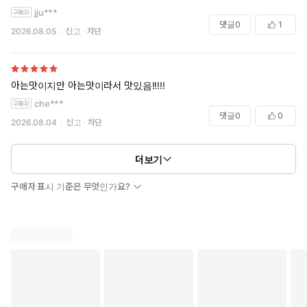
연하남 강오에게 한번 빠졌다가 나왔네요~~
jju***
딸기랑 알콩달콩한 모습까지 보고 싶었는데~~
댓글
0
1
2026.08.05
신고
차단
살짝 아쉬울 따름입니다^^
아는맛이지만 아는맛이라서 맛있음!!!!!
che***
댓글
0
0
2026.08.04
신고
차단
더보기
구매자 표시 기준은 무엇인가요?