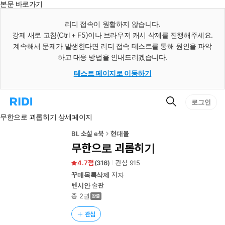
본문 바로가기
인
스
리디 접속이 원활하지 않습니다.
턴
강제 새로 고침(Ctrl + F5)이나 브라우저 캐시 삭제를 진행해주세요.
트
검
계속해서 문제가 발생한다면 리디 접속 테스트를 통해 원인을 파악
색
하고 대응 방법을 안내드리겠습니다.
테스트 페이지로 이동하기
검
리
로그인
색
디
무한으로 괴롭히기 상세페이지
홈
으
로
BL 소설 e북
현대물
이
무한으로 괴롭히기
동
4.7
(
316
)
관심
915
꾸매목록삭제
저자
텐시안
출판
총 2권
관심