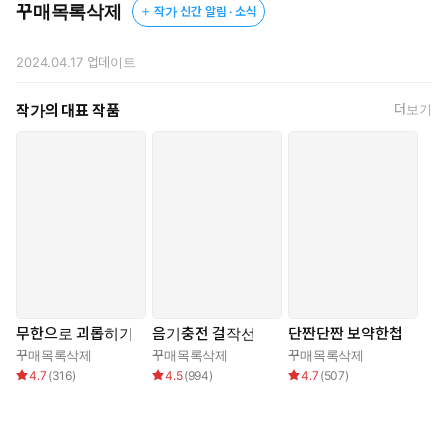
꾸매목록삭제
작가 신간 알림 · 소식
3. 음침한 스토커에겐 참교육이 필요해! (김승연X연지하)
좋아하는 연예인을 스토킹하는 전업 스토커 지하. 그의 음침한
2024.04.17
업데이트
직업을 발각당한 것으로도 모자라 역으로 붙잡혀 옴팡지게 혼쭐
이 나는데!
작가의 대표 작품
더보기
“나 이상한 취향이 있었네. 덕분에 알았어요.”
#음침수 #한품수 #스토커수 #배우공 #사디공
4. 전직 아저씨 파이터의 섹스 챔피언 도전기!
화려한 전성기가 지나고, 그저 그런 아저씨가 되어 버린 전직 챔피
언 준호. 어느 날 그의 무료한 삶을 끝내 줄 정체 모를 앱을 발견하게
되는데….
무한으로 괴롭히기
음기충전 걸작선
단짠단짠 보약한첩
[고민 해결사 최면 능욕 어플에 오신 것을 환영합니다!]
꾸매목록삭제
꾸매목록삭제
꾸매목록삭제
[‘박준호’ 님의 인격이 변화하고 있습니다.]
4.7
(
316
)
4.5
(
994
)
4.7
(
507
)
[‘박준호’ 님에게 새로운 목표가 부여됩니다.]
[‘박준호’ 님의 목표 달성을 위해 시스템이 최선을 다하고 있습니
다!]