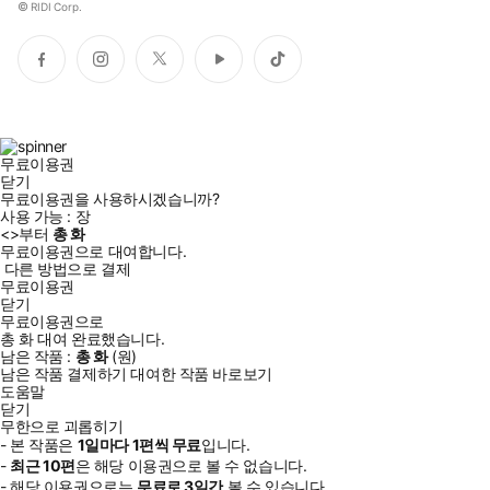
©
RIDI Corp.
페
인
트
유
틱
이
스
위
튜
톡
스
타
터
브
북
그
램
무료이용권
닫기
무료이용권을 사용하시겠습니까?
사용 가능 :
장
<
>부터
총
화
무료이용권으로 대여합니다.
다른 방법으로 결제
무료이용권
닫기
무료이용권으로
총
화
대여 완료했습니다.
남은 작품 :
총
화
(
원)
남은 작품 결제하기
대여한 작품 바로보기
도움말
닫기
무한으로 괴롭히기
- 본 작품은
1일
마다
1
편씩 무료
입니다.
-
최근
10편
은 해당 이용권으로 볼 수 없습니다.
- 해당 이용권으로는
무료로
3일
간
볼 수 있습니다.