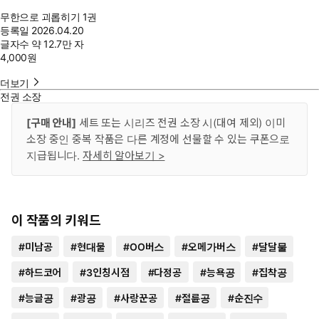
무한으로 괴롭히기 1권
등록일
2026.04.20
글자수
약 12.7만 자
4,000
원
더보기
전권 소장
[구매 안내]
세트 또는 시리즈 전권 소장 시(대여 제외) 이미
소장 중인 중복 작품은 다른 계정에 선물할 수 있는 쿠폰으로
지급됩니다.
자세히 알아보기 >
이 작품의 키워드
#
미남공
#
현대물
#
OO버스
#
오메가버스
#
달달물
#
하드코어
#
3인칭시점
#
다정공
#
능욕공
#
집착공
#
능글공
#
광공
#
사랑꾼공
#
절륜공
#
순진수