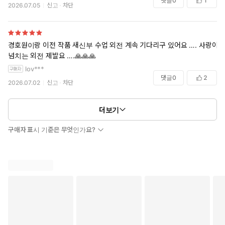
댓글
0
1
2026.07.05
신고
차단
개인적으로 경호원이 젤 좋았고 두번째가 2권 챔피언 나머지 걍 쏘쏘 했
어요
진짜로 사망 신고 들어오면 리디 목록 삭제 해주는 기능 있어야 한다고 느
낌 진짜로
경호원이랑 이전 작품 새신부 수업 외전 계속 기다리구 있어요 …. 사랑이
넘치는 외전 제발요 ….🙏🙏🙏
lov***
댓글
0
2
2026.07.02
신고
차단
더보기
구매자 표시 기준은 무엇인가요?