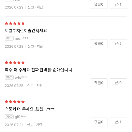
댓글
0
1
2026.07.29
신고
차단
제발부지런히출간하세요
mon***
댓글
0
2
2026.07.28
신고
차단
촉수 더 주세요 진짜 완벽한 순애입니다
wls***
댓글
0
0
2026.07.25
신고
차단
스토커 더 주세요..젭알...ㅠㅠ
gi9***
댓글
0
1
2026.07.21
신고
차단