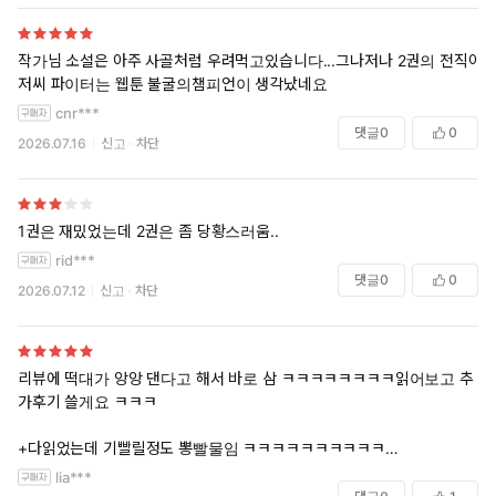
작가님 소설은 아주 사골처럼 우려먹고있습니다...그나저나 2권의 전직아
저씨 파이터는 웹툰 불굴의챔피언이 생각났네요
cnr***
댓글
0
0
2026.07.16
신고
차단
1권은 재밌었는데 2권은 좀 당황스러움..
rid***
댓글
0
0
2026.07.12
신고
차단
리뷰에 떡대가 앙앙 댄다고 해서 바로 삼 ㅋㅋㅋㅋㅋㅋㅋㅋ읽어보고 추
가후기 쓸게요 ㅋㅋㅋ
+다읽었는데 기빨릴정도 뽕빨물임 ㅋㅋㅋㅋㅋㅋㅋㅋㅋㅋ
떡대 앙앙대는 거 존맛으로 봤어요 이런 키워드 좋아하시면 달리세요 일
lia***
본 벨 19금 동인지를 소설로 보는 느낌입니다 ㅋㅋㅋㅋㅋㅋㅋㅋ