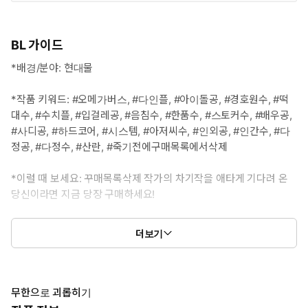
BL 가이드
*배경/분야: 현대물
*작품 키워드: #오메가버스, #다인플, #아이돌공, #경호원수, #떡
대수, #수치플, #입걸레공, #음침수, #한품수, #스토커수, #배우공,
#사디공, #하드코어, #시스템, #아저씨수, #인외공, #인간수, #다
정공, #다정수, #산란, #죽기전에구매목록에서삭제
*이럴 때 보세요: 꾸매목록삭제 작가의 차기작을 애타게 기다려 온
당신이라면 지금 당장 구매하세요!
*공감 글귀: “그러게 왜 나 같은 쓰레기를 좋아해요. 형 잘못도 있어
더보기
요.”
무한으로 괴롭히기