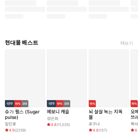
현대물 베스트
더보기
슈가 펄스 (Sugar
에보니 캐슬
뇌 살살 녹는 지옥
오메
pulse)
불
쓰
섬온화
말린꽃
로구나
똑
4.8
(
11,025
)
4.9
(
2,159
)
4.9
(
137
)
4