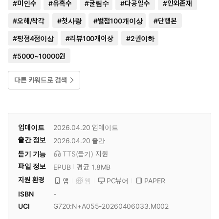
#
미인수
#
유혹수
#
굴림수
#
다공일수
#
인외존재
#
오해/착각
#
첫사랑
#
별점100개이상
#
단행본
#
평점4점이상
#
리뷰100개이상
#
2권이하
#
5000~10000원
다른 키워드로 검색
업데이트
2026.04.20
업데이트
출간 정보
2026.04.20
출간
듣기 기능
TTS(듣기)
지원
파일 정보
EPUB
평균 1.8MB
지원 환경
PC뷰어
PAPER
앱
웹
ISBN
-
UCI
G720:N+A055-20260406033.M002