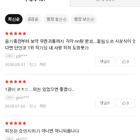
최신순
공감순
별점 높은순
별점 낮은순
음기충전부터 보약 무한괴롭까지 각각 nn탕 완료...꼴림도르 시상식이 있
다면 단연코 1위 작가님 내 사랑 히히 도망못가
yj9***
댓글
0
0
2026.08.01
신고
차단
1권이 ㄹㅈㄷ.. 외전 있었으면 좋겠다..
gen***
댓글
0
0
2026.07.30
신고
차단
외전은 승연지하가 아니면 아니되옵니다
ski***