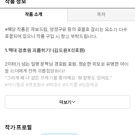
작품 정보
작품 소개
목차
※해당 작품은 자보드립, 양성구유 등의 호불호 갈리는 요소가 다수
포함되어 있으니 작품 구입 시 참고 부탁드립니다.
1. 떡대 경호원 괴롭히기! (김도윤X신효원)
2미터가 넘는 일명 문짝남 경호원 효원. 청순한 외모로 유명한 아이
돌 리더에게 잔뜩 괴롭힘당하다!
“그러게 왜 나 같은 쓰레기를 좋아해요. 형 잘못도 있어요.”
#아이돌공 #경호원수 #떡대수 #수치플 #입걸레공
2. 모럴 없는 알파들은 정말 너무해!
더보기
오메가 섹스 토이법이 제정된 지 30년 후, 오메가 센터에서 일하는
엘리트들의 일상을 따라가 보자!
#트러커공 #까칠수, 히키코모리공 #방치플, #순진수 #갱뱅물
작가 프로필