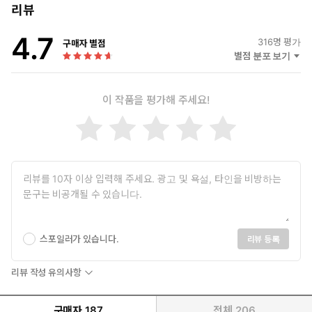
#최면개조 #갱뱅 #하드코어 #시스템 #아저씨수
리뷰
5. 촉수 몬스터의 신부가 된 요르드의 신혼 생활은 달콤해! (제이
4.7
316
명 평가
구매자 별점
드X요르드)
별점 분포 보기
훌륭한 신부 교육을 끝내고 촉수 괴물의 배우자가 된 요르드. 요
이 작품을 평가해 주세요!
르드의 즐거운 일상이 담긴 소중한 편지를 첨부합니다.
#인외공 #인간수 #다정공 #다정수 #산란
스포일러가 있습니다.
리뷰 등록
리뷰 작성 유의사항
구매자
187
전체
206