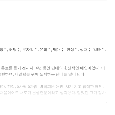
다정수, 허당수, 무자각수, 유죄수, 떡대수, 연상수, 상처수, 얼빠수,
이별 통보를 듣기 전까지, 4년 동안 단테의 헌신적인 애인이었다. 이
변하여, 재결합을 위해 노력하는 단테를 밀어 낸다.
. 전적, 5사귐 5차임. 바람피운 애인, 사기 치고 잠적한 애인,
는 처음이어도 서로가 천생연분이라고 생각했다. 믿었던 그가 점차