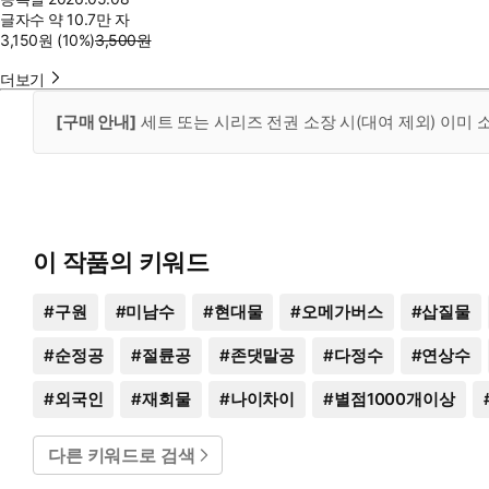
글자수
약 10.7만 자
3,150
원
(10%
)
3,500
원
더보기
[구매 안내]
세트 또는 시리즈 전권 소장 시(대여 제외) 이미
이 작품의 키워드
#
구원
#
미남수
#
현대물
#
오메가버스
#
삽질물
#
순정공
#
절륜공
#
존댓말공
#
다정수
#
연상수
#
외국인
#
재회물
#
나이차이
#
별점1000개이상
다른 키워드로 검색