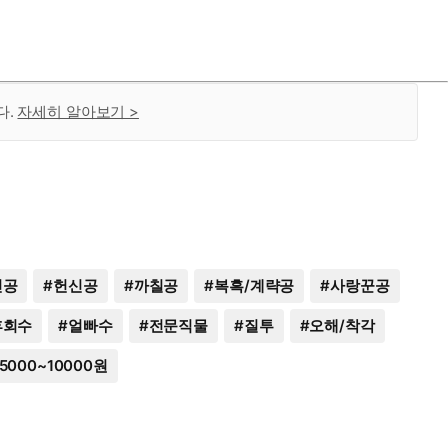
다.
자세히 알아보기 >
인공
#
헌신공
#
까칠공
#
복흑/계략공
#
사랑꾼공
후회수
#
얼빠수
#
전문직물
#
질투
#
오해/착각
5000~10000원