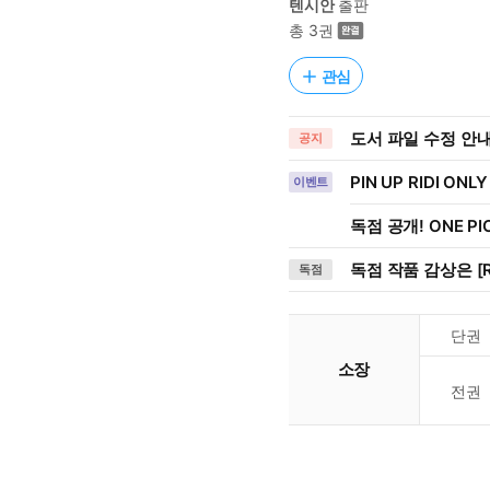
텐시안
출판
총 3권
관심
도서 파일 수정 안내 (
공지
PIN UP RIDI ONLY
이벤트
독점 공개! ONE PI
독점 작품 감상은 [R
독점
단권
소장
전권