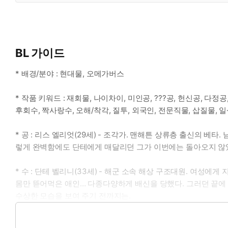
BL 가이드
* 배경/분야 : 현대물, 오메가버스
* 작품 키워드 : 재회물, 나이차이, 미인공, ???공, 헌신공, 다
후회수, 짝사랑수, 오해/착각, 질투, 외국인, 전문직물, 삽질물, 
* 공 : 리스 엘리엇(29세) - 조각가. 맨해튼 상류층 출신의 베
렇게 완벽함에도 단테에게 매달리던 그가 이번에는 돌아오지 않았
* 수 : 단테 벨리니(33세) - 해군 소속 해상 구조대원. 여성에
몸만 뜯어먹은 애인… 다종다양하게 배신을 당했다. 그러던 끝에
수상한 모습을 보여 주기 전까지는.
* 이럴 때 보세요