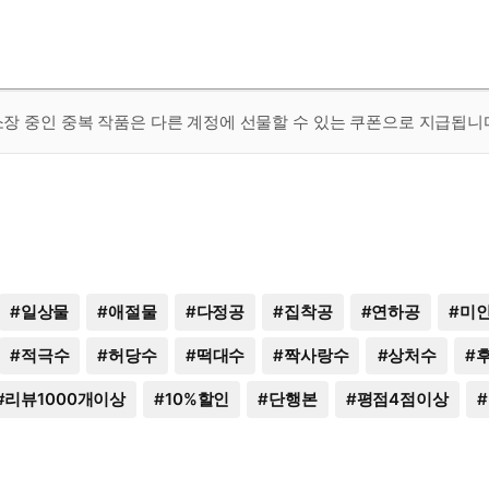
 소장 중인 중복 작품은 다른 계정에 선물할 수 있는 쿠폰으로 지급됩니
#
일상물
#
애절물
#
다정공
#
집착공
#
연하공
#
미
#
적극수
#
허당수
#
떡대수
#
짝사랑수
#
상처수
#
#
리뷰1000개이상
#
10%할인
#
단행본
#
평점4점이상
#