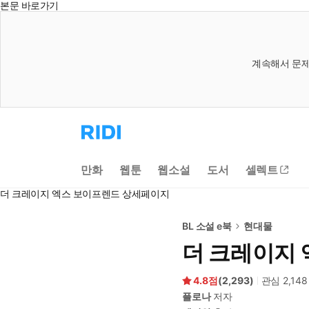
본문 바로가기
계속해서 문제
리
디
홈
으
만화
웹툰
웹소설
도서
셀렉트
로
이
더 크레이지 엑스 보이프렌드 상세페이지
동
BL 소설 e북
현대물
더 크레이지
4.8
(
2,293
)
관심
2,148
플로나
저자