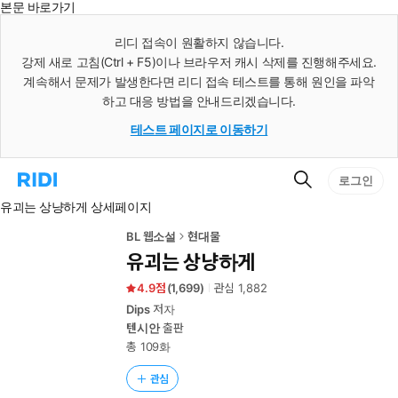
본문 바로가기
인
스
리디 접속이 원활하지 않습니다.
턴
강제 새로 고침(Ctrl + F5)이나 브라우저 캐시 삭제를 진행해주세요.
트
검
계속해서 문제가 발생한다면 리디 접속 테스트를 통해 원인을 파악
색
하고 대응 방법을 안내드리겠습니다.
테스트 페이지로 이동하기
검
리
로그인
색
디
유괴는 상냥하게 상세페이지
홈
으
로
BL 웹소설
현대물
이
유괴는 상냥하게
동
4.9
(
1,699
)
관심
1,882
Dips
저자
텐시안
출판
총 109화
관심