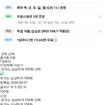
매주 목, 금, 토, 일, 월/오전 7시 연재
연재
무료이용권 3장 증정
혜택
사용기한 30일, 1인 1회 발급 가능, 90일 대여
독점 작품 감상은 [RIDI ONLY 작품관]
독점
1일
마다
1편 기다리면 무료
리다무
전체 선택
총
0
화
0원
1권부터
이전목록 더보기
유괴는 상냥하게 109화 선택
유괴는 상냥하게 109화
등록일
2026.08.07
글자수
약 3.3천 자
100
원
소장
유괴는 상냥하게 108화 선택
유괴는 상냥하게 108화