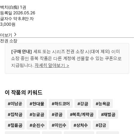
백치(白痴) 1권
등록일
2026.05.26
글자수
약 8.8만 자
3,000
원
더보기
전권 소장
[구매 안내]
세트 또는 시리즈 전권 소장 시(대여 제외) 이미
소장 중인 중복 작품은 다른 계정에 선물할 수 있는 쿠폰으로
지급됩니다.
자세히 알아보기 >
이 작품의 키워드
#
미남공
#
현대물
#
하드코어
#
강공
#
능욕공
#
집착공
#
능글공
#
광공
#
복흑/계략공
#
재벌공
#
절륜공
#
순진수
#
미인수
#
상처수
#
감금