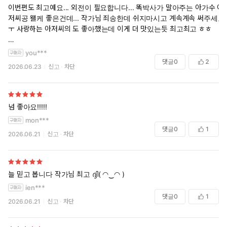
이번편도 최고예요... 외전이 필요합니다... 똑박사가 말아주는 아가수 아
저씨공 왤케 좋은건데... 작가님 죄송한데 쉬지마시고 계속계속 써주세요
ㅜ 사랑하는 아저씨의 도 좋아했는데 이게 더 맛있는듯 최고최고 ㅎㅎ
+ 작가님 아프시다는 트윗 봤어요 ㅜㅜ 죄송합니다 푹 쉬세요 ㅜ 전 1년
you***
도 기다릴 수 있어요
댓글
0
2
2026.06.23
신고
차단
넘 좋아요!!!!!
mon***
댓글
0
1
2026.06.21
신고
차단
늘 믿고 봅니다 작가님 최고 ദ്ദി( ◠‿◠ )
ien***
댓글
0
1
2026.06.21
신고
차단