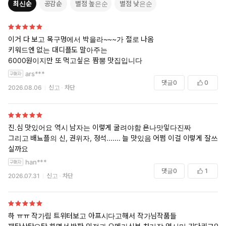
최신순
공감순
별점 높은순
별점 낮은순
이거 다 보고 목구멍에서 박을라~~~가 절로 나옴
키워드엔 없는 대디플도 말아주는
6000원이지만 또 먹고싶은 짬뽕 맛집입니다
ars***
댓글
0
0
2026.08.06
신고
차단
진.심 맛있어요 역시 남자는 이렇게 굴려야함 욘나맛잏다진짜
그리고 배뇨플의 신, 권위자, 정석....... 늘 맛있음 어쩜 이걸 이렇게 잘쓰
실까요
han***
댓글
0
1
2026.07.31
신고
차단
하 ㅠㅠ 작가림 트위터보고 아프시다고해서 작가님작품들