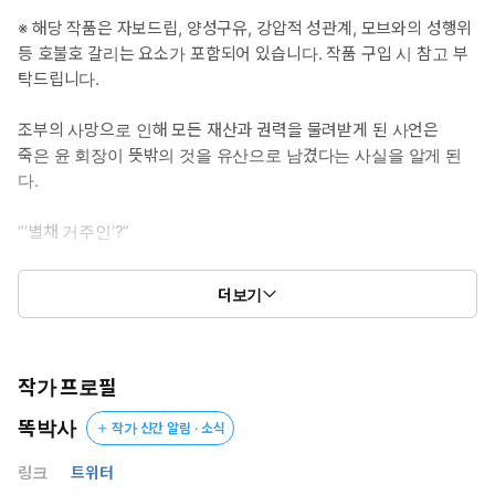
*공감 글귀: 네 주인님한테 죄송하다고 해, 연아. 우리 붙어먹는 거
※ 해당 작품은 자보드립, 양성구유, 강압적 성관계, 모브와의 성행위
전부 다, 보고 계실 테니까.
등 호불호 갈리는 요소가 포함되어 있습니다. 작품 구입 시 참고 부
탁드립니다.
조부의 사망으로 인해 모든 재산과 권력을 물려받게 된 사언은
죽은 윤 회장이 뜻밖의 것을 유산으로 남겼다는 사실을 알게 된
다.
“‘별채 거주인’?”
별채 거주인의 이름은 연(蓮).
더보기
선천적으로 양성구유 체질을 타고난 백치 소년이었다.
“여기서는 조용히 해야 해, 아가. 아무리 내가 개새끼라도 할아버지
상중에 씹질이나 하고 있는 걸 들키면 좀 피곤해지거든.”
작가 프로필
똑박사
작가 신간 알림 · 소식
사언은 본가 별채에 갇혀 그 누구도 접근할 수 없도록 통제되고 있던
연에게 흥미를 느끼고,
링크
트위터
조부의 장례식이 끝나자마자 아이를 제 방으로 불러들인다.