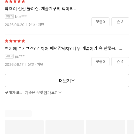
학력이 점점 높아짐. 개꼴개구리 백마리..
bor***
댓글
0
3
2026.06.20
신고
차단
백치에 ㅇㅅㄱㅇ? 심지어 배덕감까지? 너무 개꼴이라 속 안좋음…….
jis***
댓글
0
4
2026.06.17
신고
차단
더보기
구매자 표시 기준은 무엇인가요?