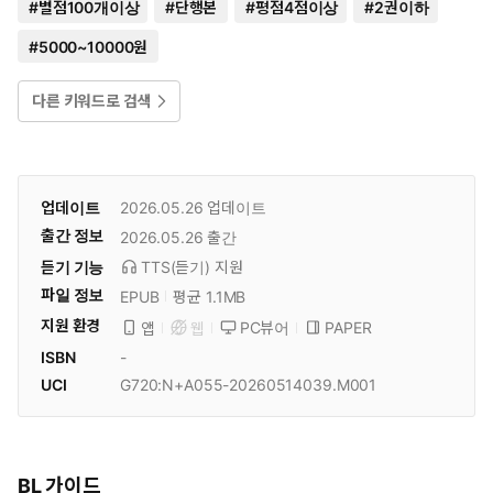
#
별점100개이상
#
단행본
#
평점4점이상
#
2권이하
#
5000~10000원
다른 키워드로 검색
업데이트
2026.05.26
업데이트
출간 정보
2026.05.26
출간
듣기 기능
TTS(듣기)
지원
파일 정보
EPUB
평균 1.1MB
지원 환경
PC뷰어
PAPER
앱
웹
ISBN
-
UCI
G720:N+A055-20260514039.M001
BL 가이드