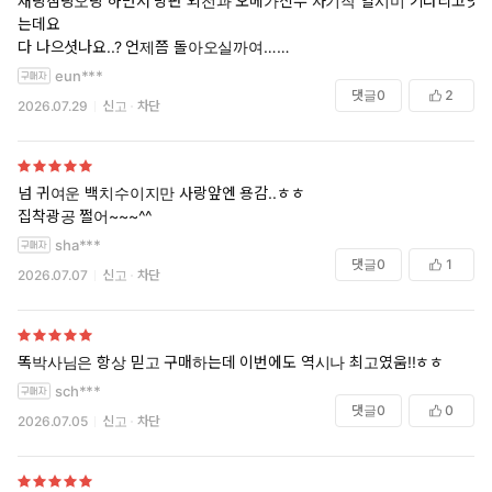
재탕삼탕오탕 하면서 방판 외전과 오메가신부 차기작 열시미 기다리고잇
는데요
다 나으셧나요..? 언제쯤 돌아오실까여…
eun***
++ 캘린더 뜨자마자 3일에 오시는거 확인햣습니다!!!
댓글
0
2
2026.07.29
신고
차단
작가님 몸챙기시면서 다작해주세요
넘 귀여운 백치수이지만 사랑앞엔 용감..ㅎㅎ
집착광공 쩔어~~~^^
sha***
댓글
0
1
2026.07.07
신고
차단
똑박사님은 항상 믿고 구매하는데 이번에도 역시나 최고였움!!ㅎㅎ
sch***
댓글
0
0
2026.07.05
신고
차단