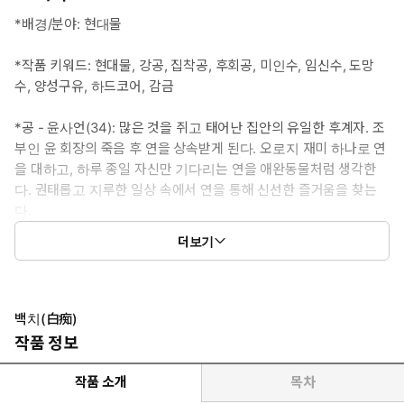
*배경/분야: 현대물
*작품 키워드: 현대물, 강공, 집착공, 후회공, 미인수, 임신수, 도망
수, 양성구유, 하드코어, 감금
*공 - 윤사언(34): 많은 것을 쥐고 태어난 집안의 유일한 후계자. 조
부인 윤 회장의 죽음 후 연을 상속받게 된다. 오로지 재미 하나로 연
을 대하고, 하루 종일 자신만 기다리는 연을 애완동물처럼 생각한
다. 권태롭고 지루한 일상 속에서 연을 통해 신선한 즐거움을 찾는
다.
더보기
*수 - 연(??): 윤 회장의 소유였던 백치 소년. 양성구유라는 특이체질
을 갖고 있으며, 이름처럼 연꽃을 닮은 외모를 가졌다. 제게 다정한
사언을 맹목적으로 따르며 그를 남편으로 인식한다. 자신도 모르는
사이 그의 비공식적인 정부가 되었다.
백치(白痴)
작품 정보
*이럴 때 보세요: 아무것도 모르는 백치를 가지고 놀던 남자가 결국
그 백치에게 지고 마는 과정이 보고 싶을 때
작품 소개
목차