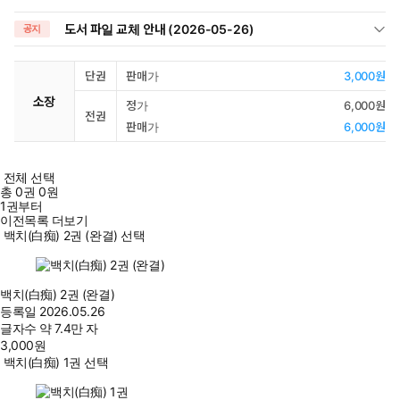
도서 파일 교체 안내 (2026-05-26)
공지
단권
판매가
3,000원
소장
정가
6,000원
전권
판매가
6,000원
전체 선택
총
0
권
0원
1권부터
이전목록 더보기
백치(白痴) 2권 (완결) 선택
백치(白痴) 2권 (완결)
등록일
2026.05.26
글자수
약 7.4만 자
3,000
원
백치(白痴) 1권 선택