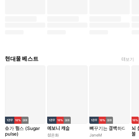
현대물 베스트
더보기
슈가 펄스 (Sugar
에보니 캐슬
뻐꾸기는 결백하다
뇌 
pulse)
불
섬온화
JaneM