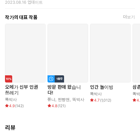
2023.08.16
업데이트
“우리 연이는, 자지 박아 주기만 하면 다 좋아? 노인네 뒤진 지 얼마
작가의 대표 작품
더보기
나 됐다고 딴 놈한테 깔려서는, 이렇게 좋다고 울어…… 응?”
“아응! 응! 흑, 아! 여보! 좋아요, 아! 좋아요……!”
백치인 연은 사언이 자신을 데리러 온 남편인 줄 알고 빠르게 사
랑에 빠지지만,
사언은 그저 연을 다루기 쉬운 장난감으로만 생각하며 마음껏 그 몸
을 즐긴다.
하지만 두 사람의 관계는 사언의 생각과 조금씩 다르게 흘러가기 시
작하는데….
오메가 신부 인권
방문 판매 왔습니
인간 놀이방
삼촌
쓰레기
다!
똑박사
똑
똑박사
쮸냐
,
찐빵맨
,
똑박사
4.7
(
1,012
)
4
4.9
(
142
)
4.8
(
121
)
리뷰