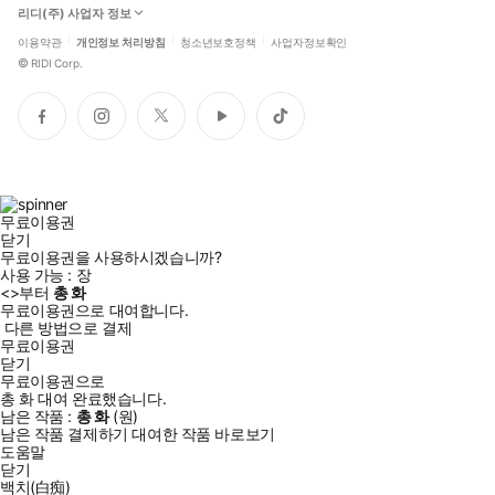
리디(주) 사업자 정보
이용약관
개인정보 처리방침
청소년보호정책
사업자정보확인
©
RIDI Corp.
페
인
트
유
틱
이
스
위
튜
톡
스
타
터
브
북
그
램
무료이용권
닫기
무료이용권을 사용하시겠습니까?
사용 가능 :
장
<
>부터
총
화
무료이용권으로 대여합니다.
다른 방법으로 결제
무료이용권
닫기
무료이용권으로
총
화
대여 완료했습니다.
남은 작품 :
총
화
(
원)
남은 작품 결제하기
대여한 작품 바로보기
도움말
닫기
백치(白痴)