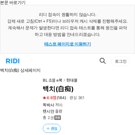
본문 바로가기
인
스
리디 접속이 원활하지 않습니다.
턴
강제 새로 고침(Ctrl + F5)이나 브라우저 캐시 삭제를 진행해주세요.
트
검
계속해서 문제가 발생한다면 리디 접속 테스트를 통해 원인을 파악
색
하고 대응 방법을 안내드리겠습니다.
테스트 페이지로 이동하기
검
리
로그인
색
디
백치(白痴) 상세페이지
홈
으
로
BL 소설 e북
현대물
이
백치(白痴)
동
4.6
(
184
)
관심
361
똑박사
저자
텐시안
출판
총 2권
관심