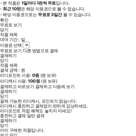
- 본 작품은
1일
마다
1
편씩 무료
입니다.
-
최근
10편
은 해당 이용권으로 볼 수 없습니다.
- 해당 이용권으로는
무료로
3일
간
볼 수 있습니다.
확인
무료로 보기
닫기
작품 제목
대여 기간 :
일
이용권 선택
무료로 보기
다른 방법으로 결제
결제하기
닫기
작품 제목
결제 금액 :
원
리디포인트 사용:
0
원
(
원 보유)
리디캐시 사용:
100
원
(
원 보유)
결제하고 바로보기
결제하고 다음에 보기
결제하기
닫기
결제 가능한 리디캐시, 포인트가 없습니다.
리디캐시 충전하고 결제없이 편하게 감상하세요.
리디포인트 적립 혜택도 놓치지 마세요!
충전하고 결제
일반 결제
결제하기
닫기
이미 구매한 작품입니다.
보기
닫기