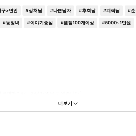
친구>연인
#
상처남
#
나쁜남자
#
후회남
#
계략남
#
순
#
동정녀
#
이야기중심
#
별점100개이상
#
5000~1만원
 연재화수와는 차이가 있을 수 있습니다.)
더보기