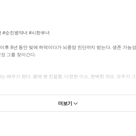
회남 #순진병약녀 #시한부녀
다. 이후 8년 동안 빚에 허덕이다가 뇌종양 진단까지 받는다. 생존 가능
정 그를 찾아간다.
는 배우가 된다. 몸에 밴 친절함, 다정한 미소, 완벽한 외모. 모두가 
싶을 때.
더보기
시키는 대로 해. 그거면 돼.”