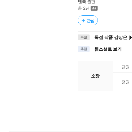
텐북
출판
총 2권
관심
독점 작품 감상은 [R
독점
웹소설로 보기
추천
단권
소장
전권