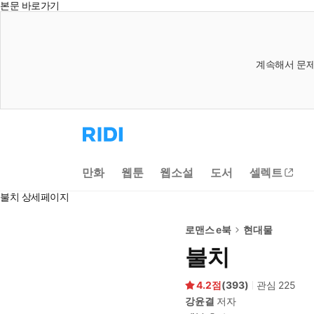
본문 바로가기
계속해서 문제
리
디
홈
으
만화
웹툰
웹소설
도서
셀렉트
로
이
불치 상세페이지
동
로맨스 e북
현대물
불치
4.2
(
393
)
관심
225
강윤결
저자