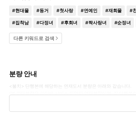
#
현대물
#
동거
#
첫사랑
#
연예인
#
재회물
#
#
집착남
#
다정녀
#
후회녀
#
짝사랑녀
#
순정녀
다른 키워드로 검색
분량 안내
<불치> 단행본에 해당하는 연재도서 분량은 아래와 같습니다.
(본 연재분량은 리디에 서비스 되었던 연재분량이며, 각 단행본의
1권: 1화 ~ 39화
2권: 39화 ~ 80화