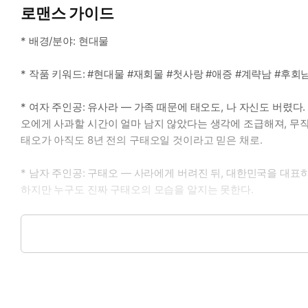
로맨스 가이드
* 배경/분야: 현대물
* 작품 키워드: #현대물 #재회물 #첫사랑 #애증 #계략남 #후
* 여자 주인공: 유사라 ― 가족 때문에 태오도, 나 자신도 버렸
오에게 사과할 시간이 얼마 남지 않았다는 생각에 조급해져, 무작
태오가 아직도 8년 전의 구태오일 것이라고 믿은 채로.
* 남자 주인공: 구태오 ― 사라에게 버려진 뒤, 대한민국을 대표하
하지만 누구도 진짜 구태오의 모습을 알지는 못한다.
* 이럴 때 보세요: 불치병처럼 손댈 수 없이 망가진 관계를 보고 
* 공감 글귀:
“사라야, 생각하지 마.”
태오가 내 귓가에 속삭였다.
“나한테 뭐가 좋을지 네 멋대로 생각하고 행동하지 마. 그냥 내가 