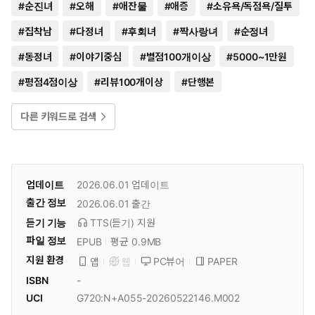
#
순진녀
#
오해
#
애잔물
#
애증
#
소유욕/독점욕/질투
#
집착남
#
다정녀
#
후회녀
#
짝사랑녀
#
순정녀
#
동정녀
#
이야기중심
#
별점100개이상
#
5000~1만원
#
평점4점이상
#
리뷰100개이상
#
단행본
다른 키워드로 검색
업데이트
2026.06.01
업데이트
출간 정보
2026.06.01
출간
듣기 기능
TTS(듣기)
지원
파일 정보
EPUB
평균 0.9MB
지원 환경
PC뷰어
PAPER
앱
웹
ISBN
-
UCI
G720:N+A055-20260522146.M002