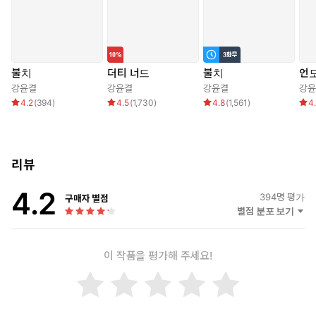
“가슴 보여 주면, 생각해 볼게.”
“어?”
“네 젖, 예전부터 한번 빨아 보고 싶었거든.”
불치
더티 너드
불치
언
강윤결
강윤결
강윤결
강윤
4.2
(
394
)
4.5
(
1,730
)
4.8
(
1,561
)
4
리뷰
4.2
394
명 평가
구매자 별점
별점 분포 보기
이 작품을 평가해 주세요!