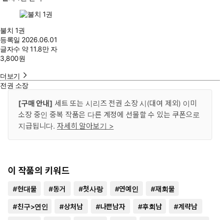
불치 1권
등록일
2026.06.01
글자수
약 11.8만 자
3,800
원
더보기
전권 소장
[구매 안내]
세트 또는 시리즈 전권 소장 시(대여 제외) 이미
소장 중인 중복 작품은 다른 계정에 선물할 수 있는 쿠폰으로
지급됩니다.
자세히 알아보기 >
이 작품의 키워드
#
현대물
#
동거
#
첫사랑
#
연예인
#
재회물
#
친구>연인
#
상처남
#
나쁜남자
#
후회남
#
계략남