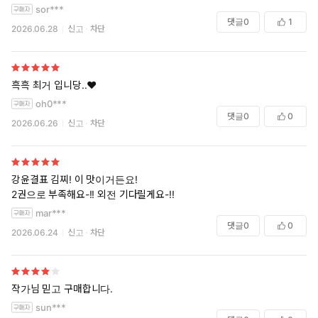
sor***
댓글
0
1
2026.06.28
신고
차단
흑흑 최거 입니당..❤️
oh0***
댓글
0
0
2026.06.26
신고
차단
강윤결표 김찌! 이 맛이거든요!
2권으로 부족해요-!! 외전 기다릴게요-!!
mar***
댓글
0
0
2026.06.24
신고
차단
작가님 믿고 구매합니다.
sun***