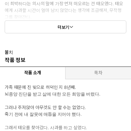
이 희박하다는 의사의 말에 가장 먼저 떠오르는 건 태오였다. 태오
에게 사과할 시간이 얼마 남지 않았다는 생각에 조급해져, 무작정
그를 찾아간다.
태오가 아직도 8년 전의 구태오일 것이라고 믿은 채로.
더보기
* 남자 주인공: 구태오 ― 사라에게 버려진 뒤, 대한민국을 대표하
는 배우가 된다. 몸에 밴 친절함, 다정한 미소, 완벽한 외모. 모두가
그를 원하고, 사랑하며, 찬사를 아끼지 않는다.
불치
하지만 누구도 진짜 구태오의 모습을 알지는 못한다.
작품 정보
* 이럴 때 보세요: 불치병처럼 손댈 수 없이 망가진 관계를 보고 싶을
작품 소개
목차
때.
가족 때문에 진 빚으로 허덕인 지 8년째.
* 공감 글귀:
뇌종양 진단을 받고 삶에 대한 모든 희망을 버렸다.
“사라야, 생각하지 마.”
태오가 내 귓가에 속삭였다.
그러나 주저앉아 아무것도 안 할 수는 없었다.
“나한테 뭐가 좋을지 네 멋대로 생각하고 행동하지 마. 그냥 내가
죽기 전에 내 잘못에 매듭을 지어야 했다.
시키는 대로 해. 그거면 돼.”
그래서 태오를 찾아갔다. 사과를 하고 싶었다.