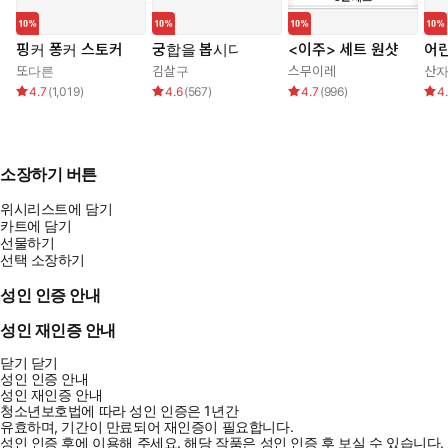
핑커 퐁커 스토커
궁합을 봅시다
<이주> 세트 원샷
어린
또다른
김살구
스무이레
산
4.7
(
1,019
)
4.6
(
567
)
4.7
(
996
)
4
소장하기 버튼
위시리스트에 담기
카트에 담기
선물하기
선택 소장하기
성인 인증 안내
성인 재인증 안내
닫기
닫기
성인 인증 안내
성인 재인증 안내
청소년보호법에 따라 성인 인증은 1년간
유효하며, 기간이 만료되어 재인증이 필요합니다.
성인 인증 후에 이용해 주세요.
해당 작품은 성인 인증 후 보실 수 있습니다.