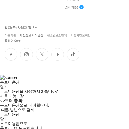
인재채용
리디(주) 사업자 정보
이용약관
개인정보 처리방침
청소년보호정책
사업자정보확인
©
RIDI Corp.
페
인
트
유
틱
이
스
위
튜
톡
스
타
터
브
북
그
램
무료이용권
닫기
무료이용권을 사용하시겠습니까?
사용 가능 :
장
<
>부터
총
화
무료이용권으로 대여합니다.
다른 방법으로 결제
무료이용권
닫기
무료이용권으로
총
화
대여 완료했습니다.