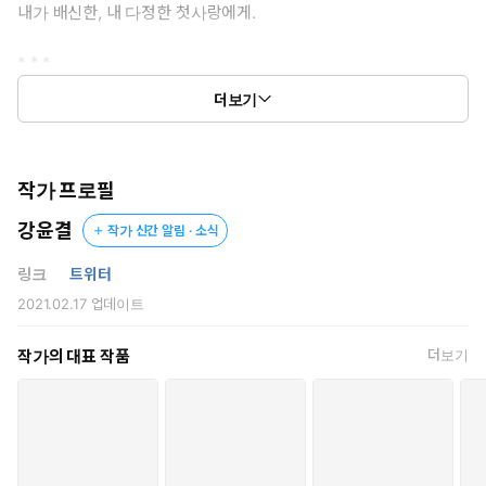
내가 배신한, 내 다정한 첫사랑에게.
* * *
더보기
“조금만, 시간 내 주면….”
“이제 내 시간이 좀 비싸.”
언제나 나를 어르고 달래 주던 태오는 완전히 다른 사람이 되어
작가 프로필
있었다.
강윤결
작가 신간 알림 · 소식
아마 내가 많이 잘못해서, 화를 내는 것이리라.
원래는 이런 애가 아니니까. 바보 같을 정도로 착하고, 순진한 애니
링크
트위터
까….
2021.02.17
업데이트
나는 멋대로 넘겨짚고 태오에게 매달렸다.
작가의 대표 작품
더보기
“나랑 꼭 이야기하고 싶어?”
그가 약간의 장난기가 묻은 말간 얼굴로 눈웃음을 쳤다.
나는 기회를 낚아채고 싶어 열심히 고개를 끄덕였다.