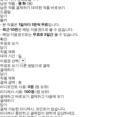
남은 작품 :
총
화
(
원)
남은 작품 결제하기
대여한 작품 바로보기
도움말
닫기
불치
- 본 작품은
1일
마다
1
편씩 무료
입니다.
-
최근
10편
은 해당 이용권으로 볼 수 없습니다.
- 해당 이용권으로는
무료로
3일
간
볼 수 있습니다.
확인
무료로 보기
닫기
작품 제목
대여 기간 :
일
이용권 선택
무료로 보기
다른 방법으로 결제
결제하기
닫기
작품 제목
결제 금액 :
원
리디포인트 사용:
0
원
(
원 보유)
리디캐시 사용:
100
원
(
원 보유)
결제하고 바로보기
결제하고 다음에 보기
결제하기
닫기
결제 가능한 리디캐시, 포인트가 없습니다.
리디캐시 충전하고 결제없이 편하게 감상하세요.