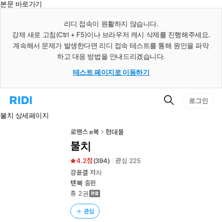
본문 바로가기
인
스
리디 접속이 원활하지 않습니다.
턴
강제 새로 고침(Ctrl + F5)이나 브라우저 캐시 삭제를 진행해주세요.
트
검
계속해서 문제가 발생한다면 리디 접속 테스트를 통해 원인을 파악
색
하고 대응 방법을 안내드리겠습니다.
테스트 페이지로 이동하기
검
리
로그인
색
디
불치 상세페이지
홈
으
로
로맨스 e북
현대물
이
불치
동
4.2
(
394
)
관심
225
강윤결
저자
텐북
출판
총 2권
관심