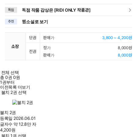
독점 작품 감상은 [RIDI ONLY 작품관]
독점
웹소설로 보기
추천
단권
판매가
3,800 ~ 4,200원
소장
정가
8,000원
전권
판매가
8,000원
전체 선택
총
0
권
0원
1권부터
이전목록 더보기
불치 2권 선택
불치 2권
등록일
2026.06.01
글자수
약 12.8만 자
4,200
원
불치 1권 선택