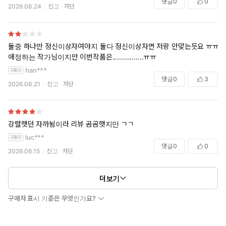
댓글
0
0
2026.06.24
신고
차단
둘중 하나만 정신이상자여야지 둘다 정신이상자면 저랑 안맞는듯요 ㅠㅠ
애정하는 작가님이지만 이번작품은................ㅠㅠ
han***
댓글
0
3
2026.06.21
신고
차단
강렬햇던 자까뉨이라 리뷰 곰곰햇지만 ㄱㄱ
luc***
댓글
0
0
2026.06.15
신고
차단
더보기
구매자 표시 기준은 무엇인가요?