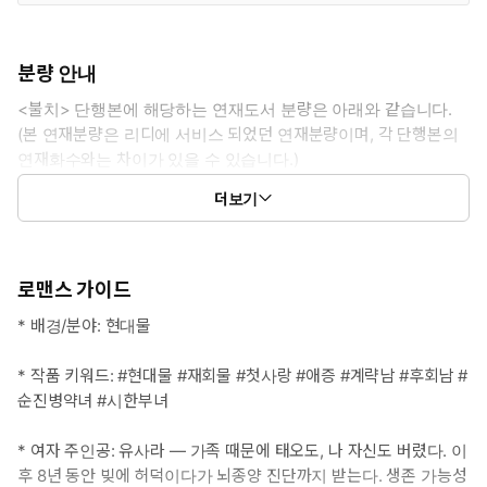
분량 안내
<불치> 단행본에 해당하는 연재도서 분량은 아래와 같습니다.
(본 연재분량은 리디에 서비스 되었던 연재분량이며, 각 단행본의
연재화수와는 차이가 있을 수 있습니다.)
1권: 1화 ~ 39화
더보기
2권: 39화 ~ 80화
로맨스 가이드
* 배경/분야: 현대물
* 작품 키워드: #현대물 #재회물 #첫사랑 #애증 #계략남 #후회남 #
순진병약녀 #시한부녀
* 여자 주인공: 유사라 ― 가족 때문에 태오도, 나 자신도 버렸다. 이
후 8년 동안 빚에 허덕이다가 뇌종양 진단까지 받는다. 생존 가능성