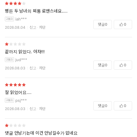
병든 두 남녀의 찌통 로맨스네요.....
iah***
댓글
0
0
2026.08.04
신고
차단
끝까지 읽었다. 아자!!!
jud***
댓글
0
0
2026.08.03
신고
차단
잘 읽었어요....
psj***
댓글
0
0
2026.08.03
신고
차단
댓글 안남기는데 이건 안남길수가 없네요