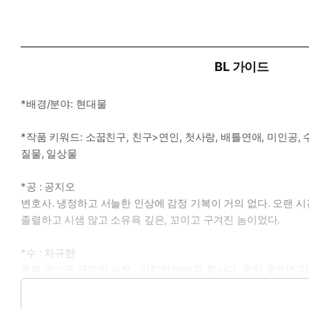
BL 가이드
*배경/분야: 현대물
*작품 키워드: 소꿉친구, 친구>연인, 첫사랑, 배틀연애, 미인공, 
질물, 일상물
*공 : 공지오
변호사. 냉정하고 서늘한 인상에 감정 기복이 거의 없다. 오랜 
졸렬하고 시샘 많고 소유욕 깊은, 꼬이고 구겨진 놈이었다.
*수 : 차규한
특별 리스크 관리팀 실장…이지만 아버지 회사다. 몸이 좋으면 머
오랫동안 공지오를 인생의 친구라고 믿어 의심치 않았다.