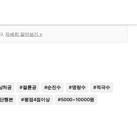
다.
자세히 알아보기 >
상처공
#
절륜공
#
순진수
#
명랑수
#
적극수
단행본
#
평점4점이상
#
5000~10000원