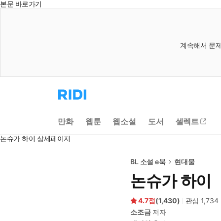
본문 바로가기
계속해서 문제
리
디
홈
으
만화
웹툰
웹소설
도서
셀렉트
로
이
논슈가 하이 상세페이지
동
BL 소설 e북
현대물
논슈가 하이
4.7
(
1,430
)
관심
1,734
소조금
저자