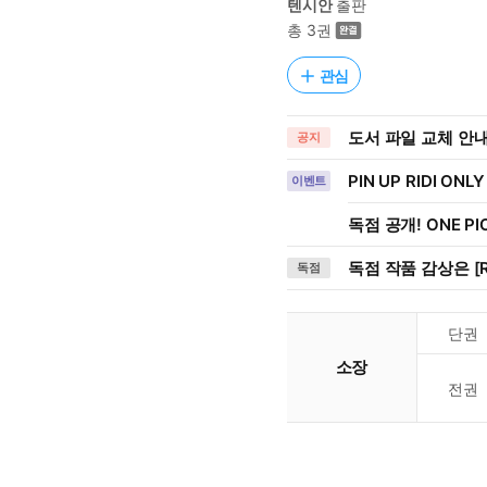
텐시안
출판
총 3권
관심
도서 파일 교체 안내 (
공지
PIN UP RIDI ONLY
이벤트
독점 공개! ONE PI
독점 작품 감상은 [R
독점
단권
소장
전권