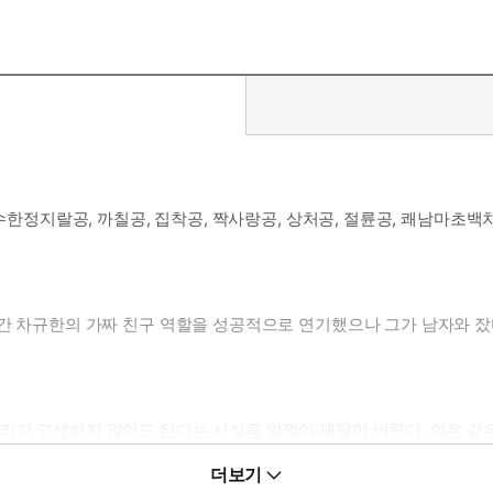
수한정지랄공, 까칠공, 집착공, 짝사랑공, 상처공, 절륜공, 쾌남마초백치
시간 차규한의 가짜 친구 역할을 성공적으로 연기했으나 그가 남자와 잤다
리가 고생하지 않아도 된다는 사실을 일찍이 깨달아 버렸다. 여우 같은
더보기