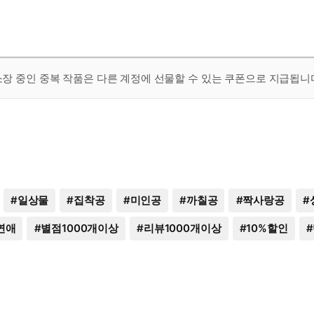
 소장 중인 중복 작품은 다른 계정에 선물할 수 있는 쿠폰으로 지급됩니
#
일상물
#
집착공
#
미인공
#
까칠공
#
짝사랑공
#
연애
#
별점1000개이상
#
리뷰1000개이상
#
10%할인
#