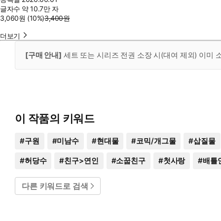
글자수
약 10.7만 자
3,060
원
(10%
)
3,400
원
더보기
[구매 안내]
세트 또는 시리즈 전권 소장 시(대여 제외) 이미
이 작품의 키워드
#
구원
#
미남수
#
현대물
#
코믹/개그물
#
삽질물
#
허당수
#
친구>연인
#
소꿉친구
#
첫사랑
#
배틀
다른 키워드로 검색