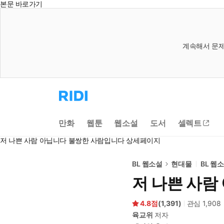
본문 바로가기
계속해서 문제
리
디
홈
으
만화
웹툰
웹소설
도서
셀렉트
로
이
저 나쁜 사람 아닙니다 불쌍한 사람입니다 상세페이지
동
BL 웹소설
현대물
BL 웹
저 나쁜 사람
4.8
(
1,391
)
관심
1,908
육교위
저자