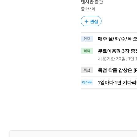
텐시안
출판
총 97화
관심
매주 월/화/수/목 
연재
무료이용권 3장 증
혜택
사용기한 30일, 1인 
독점 작품 감상은 [R
독점
1일
마다
1편 기다리
리다무