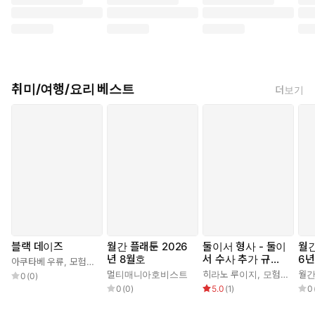
취미/여행/요리 베스트
더보기
블랙 데이즈
월간 플래툰 2026
둘이서 형사 - 둘이
월간
년 8월호
서 수사 추가 규칙&
6년
아쿠타베 우류
,
모험기획국
,
유범
시나리오북
멀티매니아호비스트
히라노 루이지
,
모험기획국
월
,
0
(
0
)
0
(
0
)
5.0
(
1
)
0