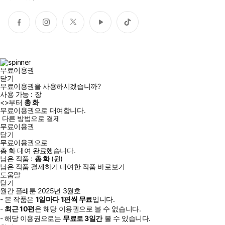
페
인
트
유
틱
이
스
위
튜
톡
스
타
터
브
북
그
램
무료이용권
닫기
무료이용권을 사용하시겠습니까?
사용 가능 :
장
<
>부터
총
화
무료이용권으로 대여합니다.
다른 방법으로 결제
무료이용권
닫기
무료이용권으로
총
화
대여 완료했습니다.
남은 작품 :
총
화
(
원)
남은 작품 결제하기
대여한 작품 바로보기
도움말
닫기
월간 플래툰 2025년 3월호
- 본 작품은
1일
마다
1
편씩 무료
입니다.
-
최근
10편
은 해당 이용권으로 볼 수 없습니다.
- 해당 이용권으로는
무료로
3일
간
볼 수 있습니다.