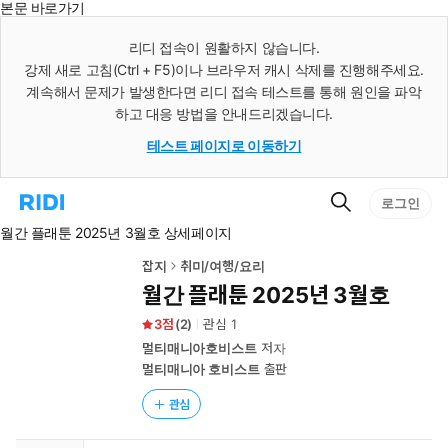
본문 바로가기
인
스
리디 접속이 원활하지 않습니다.
턴
강제 새로 고침(Ctrl + F5)이나 브라우저 캐시 삭제를 진행해주세요.
트
검
계속해서 문제가 발생한다면 리디 접속 테스트를 통해 원인을 파악
색
하고 대응 방법을 안내드리겠습니다.
테스트 페이지로 이동하기
검
리
로그인
색
디
월간 플래툰 2025년 3월호 상세페이지
홈
으
로
잡지
취미/여행/요리
이
월간 플래툰 2025년 3월호
동
3
(
2
)
관심
1
멀티매니아호비스트
저자
멀티매니아 호비스트
출판
관심