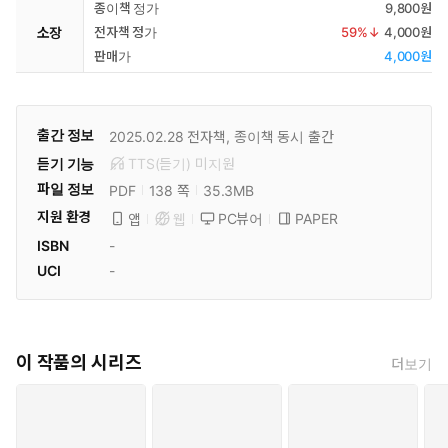
종이책 정가
9,800원
소장
전자책 정가
59
%↓
4,000원
판매가
4,000원
출간 정보
2025.02.28
전자책, 종이책 동시 출간
듣기 기능
TTS(듣기)
미
지원
파일 정보
PDF
35.3MB
138 쪽
지원 환경
PC뷰어
PAPER
앱
웹
ISBN
-
UCI
-
이 작품의 시리즈
더보기