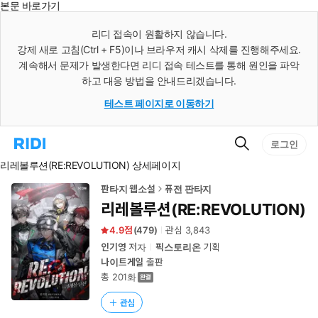
본문 바로가기
인
스
리디 접속이 원활하지 않습니다.
턴
강제 새로 고침(Ctrl + F5)이나 브라우저 캐시 삭제를 진행해주세요.
트
검
계속해서 문제가 발생한다면 리디 접속 테스트를 통해 원인을 파악
색
하고 대응 방법을 안내드리겠습니다.
테스트 페이지로 이동하기
검
리
로그인
색
디
리레볼루션(RE:REVOLUTION) 상세페이지
홈
으
로
판타지 웹소설
퓨전 판타지
이
리레볼루션(RE:REVOLUTION)
동
4.9
(
479
)
관심
3,843
인기영
저자
픽스토리온
기획
나이트게일
출판
총 201화
관심