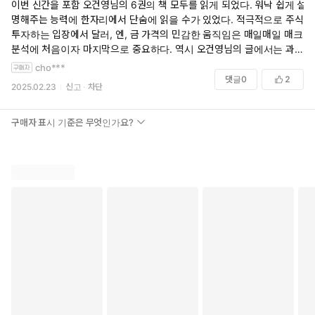
이번 신간을 포함 오건영님의 6권의 책 모두를 읽게 되었다. 워낙 쉽게 설
있을 것 같습니다.
명해주는 능력에 한자리에서 단숨에 읽을 수가 있었다. 적극적으로 주식
투자하는 입장에서 달러, 엔, 금 가격의 민감한 움직임은 매일매일 매크로
마지막 장에 오건영님이 추천해주신 책 중 '돈을 찍어내는 제왕, 연준'을
분석에 처음이자 마지막으로 중요하다. 역시 오건영님의 글에서는 과거
일주일 만에 다 읽었는데 정말 재미있게 읽었습니다. 정말 정말 강추하며,
“주식도 부동산도 불안한 지금,
(보통 1990년대)부터 현재까지의 가격변화를 쉽게 설명해주기 때문에
cho***
25권이나 추천해주셔서 새로운 읽을거리가 많이 생겨 즐겁네요.
부자들은 왜 달러, 엔, 금에 주목하는가”
앞으로 전망하는데 큰 인사이트를 얻게 된다. 투자하는 분에게는 필독서
댓글
0
2
2025.02.23
신고
차단
다.
달러, 엔, 금의 메가 트렌드와 현명한 투자 방법을 담은 한 권의 책
구매자 표시 기준은 무엇인가요?
★★★ 50만 독자가 열광한 『부의 대이동』, 『위기의 역사』 저
자의 최신작
★★★ tvN <유퀴즈>, CBS <세바시> 출연 화제의 인물
★★★ 뉴스를 보는 눈이 트이는 특별부록 「오건영의 시크릿 경
제 클래스」 수록
세계 경제를 둘러싼 금리라는 환경의 체질이 바뀌고 있다. 이런 상
황 속에서 달러, 엔, 금 같은 주요 통화는 어떤 흐름을 이어가게 될까.
지금까지의 패턴을 그대로 유지할지, 아니면 그동안은 보지 못했던
큰 변화가 벌어질지 단언할 수 없는 지금이다. 이에 대한민국 최고
의 거시경제전문가 오건영 저자는 이번 신간을 통해 지금의 흐릿한
경제 상황을 제대로 바라볼 수 있는 인사이트를 전한다. IMF 외환