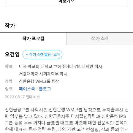
더보기
작가
작가 프로필
작가 소개
오건영
작가 신간 알림 · 소식
학력
미국 에모리 대학교 고이주에타 경영대학원 석사
서강대학교 사회과학부 학사
경력
신한은행 WM그룹 팀장
링크
페이스북
블로그
2023.08.17
업데이트
신한금융그룹 자회사인 신한은행 WM그룹 팀장으로 투자솔루션 관
련 업무를 맡고 있다. 신한금융지주 디지털전략팀과 신한은행 IPS
그룹 등을 두루 거치며 글로벌 매크로 마켓에 대한 전문적인 분석과
함께 매크로 투자 전략 수립, 대외 기관·고객 컨설팅, 강의 등의 업무