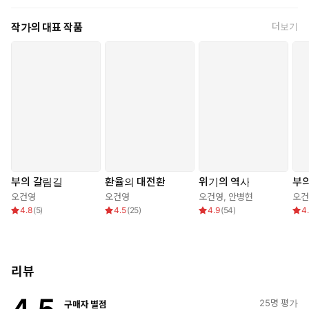
를 수행했다. 「삼프로TV」에서 ‘연준해설가’, ‘금리전문가’, ‘거시경
제 일타강사’ 등으로 불리며 200만 구독자의 굳건한 사랑을 받고 있
작가의 대표 작품
더보기
다. 현업에서 단단하게 다져진 글로벌 마켓 인사이트와 친절한 설명
이 저자의 트레이드 마크다. 유튜브 채널 「신사임당」, 「김미경T
V」, 「스터디언」, KBS라디오, MBC 등 유수의 경제 미디어에도
출연해 거시경제 전문가로 입지를 굳히며 각종 매체의 러브콜을 받
고 있다. 개인적으로는 페이스북, 네이버 카페를 운영하면서 10만 명
의 팔로워와 회원들에게 글로벌 금융시장의 정보와 견해를 꾸준히
제공하는 중이다. 2022년, 2021년, 2020년에 출간한 책 『인플레
이션에서 살아남기』, 『부의 시나리오』, 『부의 대이동』은 수십
만 독자에게 사랑을 받는 베스트셀러가 되었고, 그 외 저서로 『앞으
로 3년 경제전쟁의 미래』가 있다. 서강대학교 사회과학부와 미국
부의 갈림길
환율의 대전환
위기의 역사
부
에모리 대학교 고이주에타 경영대학원(Goizueta Business Schoo
오건영
오건영
오건영
,
안병현
오건
l)을 졸업했으며 미국 공인회계사 (AICPA) 등 다수의 금융 관련 자격
4.8
(
5
)
4.5
(
25
)
4.9
(
54
)
4
을 보유하고 있다.
리뷰
25
명 평가
구매자 별점