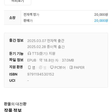
미리보기
전자책 정가
20,000원
소장
판매가
20,000원
출간 정보
2025.03.07
전자책 출간
2025.02.28
종이책 출간
듣기 기능
TTS(듣기)
지원
파일 정보
EPUB
약 18.8만 자
37.0MB
지원 환경
PC뷰어
PAPER
앱
웹
ISBN
9791194530152
UCI
-
환율의 대전환
작품 정보