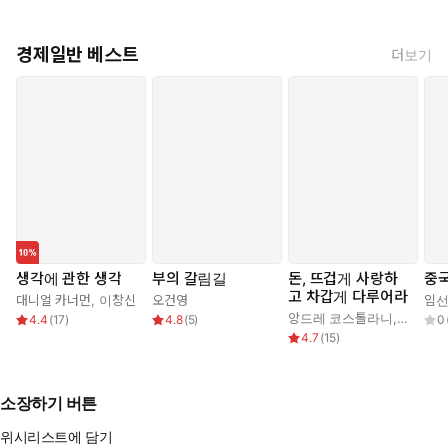
경제일반 베스트
더보기
생각에 관한 생각
부의 갈림길
돈, 뜨겁게 사랑하
중국
고 차갑게 다루어라
대니얼 카너먼
,
이창신
오건영
임
앙드레 코스톨라니
,
한윤진
4.4
(
17
)
4.8
(
5
)
0
4.7
(
15
)
소장하기 버튼
위시리스트에 담기