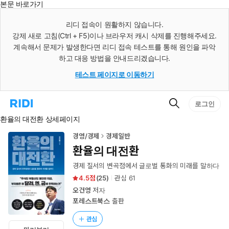
본문 바로가기
인
스
리디 접속이 원활하지 않습니다.
턴
강제 새로 고침(Ctrl + F5)이나 브라우저 캐시 삭제를 진행해주세요.
트
검
계속해서 문제가 발생한다면 리디 접속 테스트를 통해 원인을 파악
색
하고 대응 방법을 안내드리겠습니다.
테스트 페이지로 이동하기
검
리
로그인
색
디
환율의 대전환 상세페이지
홈
으
로
경영/경제
경제일반
이
환율의 대전환
동
경제 질서의 변곡점에서 글로벌 통화의 미래를 말하다
4.5
(
25
)
관심
61
오건영
저자
포레스트북스
출판
관심