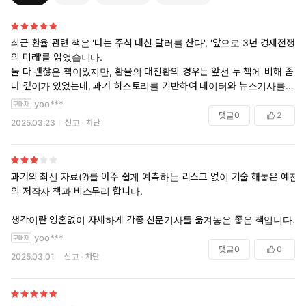
최근 환율 관련 책은 '나는 주식 대신 달러를 산다', '앞으로 3년 경제전쟁
의 미래'를 읽었습니다.
둘 다 괜찮은 책이었지만, 환율의 대전환의 경우는 앞선 두 책에 비해 좀
더 깊이가 있었는데, 과거 히스토리를 기반하여 데이터와 뉴스기사를 살
펴보고, 그를 통해 미래에 대해 생각해 보고 상황별로 시뮬레이션 해보고,
yoo***
인사이트를 얻을 수 있어 특히 좋았습니다.
댓글
0
2
2025.03.23
신고
차단
달러와 엔화표시 자산에 투자하고 있기 때문에 우크라이나 전쟁과 트럼
프 2기 행정부 등장, 제로금리 일변도이던 일본의 반등과 엔캐리 등 최근
지정학적 이슈를 포함하여 달러와 엔화에 대해 많은 생각을 해볼 수 있었
과거의 최신 자료(?)를 아주 쉽게 예측하는 리스크 없이 기술 해놓은 예전
고, 읽는 중간 중간 되새겨보며 현재의 상황과 비교해보고, 책의 흐름을
의 저작자 책과 비스무리 합니다.
따라가려 노력했습니다. 이 과정에서 환율에 대한 이해도가 크게 좋아진
것 같아 많은 도움이됐네요.
생각이란 영혼없이 자세하게 각종 신문기사를 옮겨놓은 좋은 책입니다.
yoo***
마지막 '금'관련 챕터는 앞선 달러/엔화 챕터와 비교하여 큰 도움이 되지
댓글
0
0
2025.03.01
신고
차단
는 않았고, 금 관련해서 읽어보고 싶으신 분들은 금에 대해 집중적으로 논
하는 책을 보시기를 추천드립니다.
또한 완전 초보자가 읽으시기에는 다소간 어려움이 있겠지만, 천천히 이
해될 때 까지 계속 읽어보시고, AI에 물어보며 읽어보시면 금방 따라갈 수