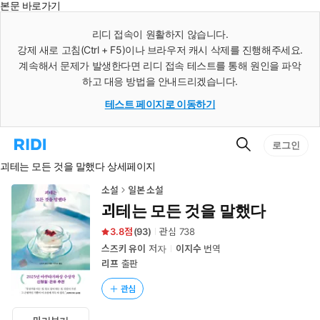
본문 바로가기
인
스
리디 접속이 원활하지 않습니다.
턴
강제 새로 고침(Ctrl + F5)이나 브라우저 캐시 삭제를 진행해주세요.
트
검
계속해서 문제가 발생한다면 리디 접속 테스트를 통해 원인을 파악
색
하고 대응 방법을 안내드리겠습니다.
테스트 페이지로 이동하기
검
리
로그인
색
디
괴테는 모든 것을 말했다 상세페이지
홈
으
로
소설
일본 소설
이
괴테는 모든 것을 말했다
동
3.8
(
93
)
관심
738
스즈키 유이
저자
이지수
번역
리프
출판
관심