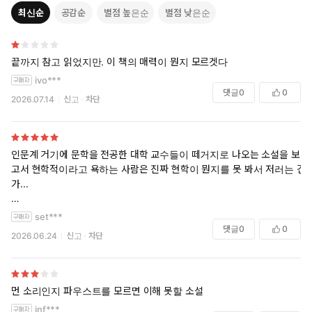
최신순
공감순
별점 높은순
별점 낮은순
끝까지 참고 읽었지만. 이 책의 매력이 뭔지 모르겟다
ivo***
댓글
0
0
2026.07.14
신고
차단
인문계 거기에 문학을 전공한 대학 교수들이 떼거지로 나오는 소설을 보
고서 현학적이라고 욕하는 사람은 진짜 현학이 뭔지를 못 봐서 저러는 건
가...
과도한 긍정주의가 깔린 게 좀 거슬린다는 개인적 감상이 있지만 객관적
set***
으로 아쿠타가와상 받을 작품이었다고 생각합니다.
댓글
0
0
2026.06.24
신고
차단
먼 소리인지 파우스트를 모르면 이해 못할 소설
inf***