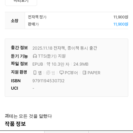
미리보기
전자책 정가
11,900원
소장
판매가
11,900원
출간 정보
2025.11.18
전자책, 종이책 동시 출간
듣기 기능
TTS(듣기)
지원
파일 정보
EPUB
약 10.3만 자
24.9MB
지원 환경
PC뷰어
PAPER
앱
웹
ISBN
9791194530732
UCI
-
괴테는 모든 것을 말했다
작품 정보