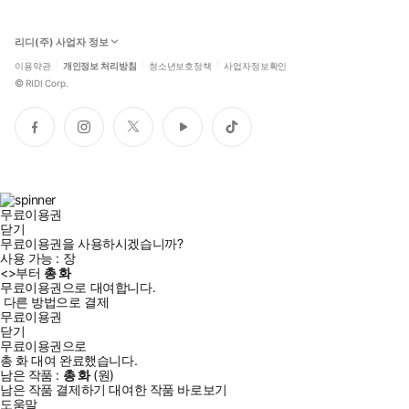
리디(주) 사업자 정보
이용약관
개인정보 처리방침
청소년보호정책
사업자정보확인
©
RIDI Corp.
페
인
트
유
틱
이
스
위
튜
톡
스
타
터
브
북
그
램
무료이용권
닫기
무료이용권을 사용하시겠습니까?
사용 가능 :
장
<
>부터
총
화
무료이용권으로 대여합니다.
다른 방법으로 결제
무료이용권
닫기
무료이용권으로
총
화
대여 완료했습니다.
남은 작품 :
총
화
(
원)
남은 작품 결제하기
대여한 작품 바로보기
도움말