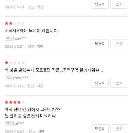
댓글
0
0
2026.05.20
신고
차단
지식자랑하는 느낌이 강합니다.
xav***
댓글
0
0
2026.03.21
신고
차단
왜 상을 받았는지 모르겠던 작품...꾸역꾸역 끝까지읽은...
swe***
댓글
0
0
2026.03.12
신고
차단
아직 한번 만 읽어서 그런건가??
뭘 말하고 싶은건지 미묘하다
all***
댓글
0
0
2026.03.09
신고
차단