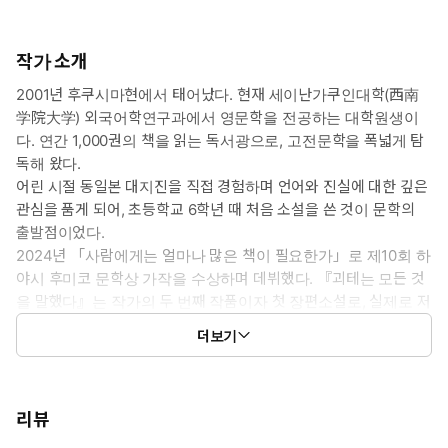
작가 소개
2001년 후쿠시마현에서 태어났다. 현재 세이난가쿠인대학(西南
学院大学) 외국어학연구과에서 영문학을 전공하는 대학원생이
다. 연간 1,000권의 책을 읽는 독서광으로, 고전문학을 폭넓게 탐
독해 왔다.
어린 시절 동일본 대지진을 직접 경험하며 언어와 진실에 대한 깊은
관심을 품게 되어, 초등학교 6학년 때 처음 소설을 쓴 것이 문학의
출발점이었다.
2024년 「사람에게는 얼마나 많은 책이 필요한가」로 제10회 하
야시 후미코 문학상 가작을 수상하며 데뷔했다. 『괴테는 모든 것
을 말했다』는 작가의 두 번째 작품이자 첫 장편소설로, 실제로 저
자의 부모님 결혼기념일 식사 중 홍차 티백에 적힌 명언에서 영감
더보기
을 받아 집필했다. 이 작품으로 제172회 아쿠타가와상을 수상하
며, 2000년대 이후에 태어난 작가로는 처음으로 아쿠타가와상 수
상의 영예를 안았다.
리뷰