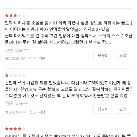
현학적 허세를 소설로 옮기면 이리 되겠다 싶을 정도로 처음에는 끝도 없
이 이어지는 인용과 학자 인맥들의 말얹음에 진저리가 났음.
근데 마지막으로 갈 수록 그런 인용에 대한 집착에서 도이치 스스로 조금
풀려나는 듯한 걸 보여줘서 그러려고 그런건가 싶기도 함.
마지막 평에서 독문학자의 괴테 명언 출처 찾기 여정이라고 했는데 말이
com***
여정이지 너무 정물화 묘사같은 전개가 이어져서 지켜보는 입장에선 문
댓글
0
0
2026.03.07
신고
차단
득 문득 지루함이 느껴짐.
예전에 ‘빅뱅이론‘에서 쉘든과 라지의 연구 분야 찾는 장면이 떠오름.
배경음악은 ’로키‘의 ’eye of the tiger’인데 그냥 둘이 가만히 앉아서 칠
판만 쳐다보고 있는 장면.
간만에 쓰레기같은 책을 만났습니다. 다읽느라 고역이었고 이런게 왜 상
그 장면을 소설로 주우우우욱 보고 있는 느낌이 들 때도 있음.
을받지? 싶었고요 무슨 철학적 고찰도 없고 그냥 잘난척하는 아저씨들의
결국 그 모든 인용과 등장하는 책자들은 내 머리속에 하나도 안 남았음.
수다뿐인 아무것도 남지않는 책 돈 너무아까워서 환불받고 싶을 지경
그러라고 쓴 책이면 별 하나 더 줄 수 있음.
wib***
댓글
0
5
2026.02.04
신고
차단
초반에는 좀 지루하고 무얼 얘기하고 싶은가 하다가도 중반부후터는 빨