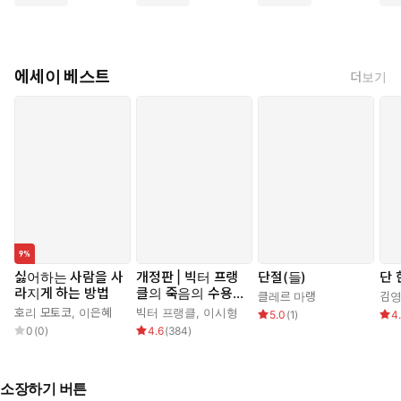
에세이 베스트
더보기
싫어하는 사람을 사
개정판 | 빅터 프랭
단절(들)
단 
라지게 하는 방법
클의 죽음의 수용소
클레르 마랭
김
에서
호리 모토코
,
이은혜
빅터 프랭클
,
이시형
5.0
(
1
)
4
0
(
0
)
4.6
(
384
)
소장하기 버튼