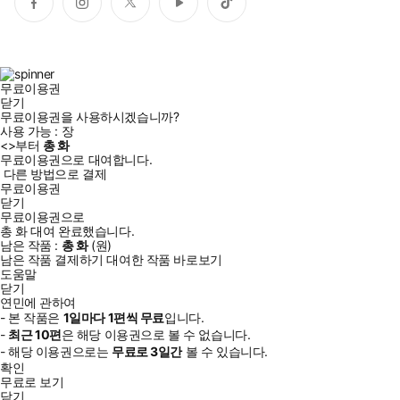
페
인
트
유
틱
이
스
위
튜
톡
스
타
터
브
북
그
램
무료이용권
닫기
무료이용권을 사용하시겠습니까?
사용 가능 :
장
<
>부터
총
화
무료이용권으로 대여합니다.
다른 방법으로 결제
무료이용권
닫기
무료이용권으로
총
화
대여 완료했습니다.
남은 작품 :
총
화
(
원)
남은 작품 결제하기
대여한 작품 바로보기
도움말
닫기
연민에 관하여
- 본 작품은
1일
마다
1
편씩 무료
입니다.
-
최근
10편
은 해당 이용권으로 볼 수 없습니다.
- 해당 이용권으로는
무료로
3일
간
볼 수 있습니다.
확인
무료로 보기
닫기