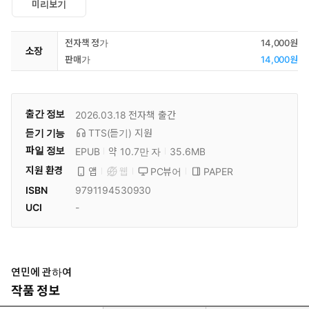
미리보기
전자책 정가
14,000원
소장
판매가
14,000원
출간 정보
2026.03.18
전자책 출간
듣기 기능
TTS(듣기)
지원
파일 정보
EPUB
약 10.7만 자
35.6MB
지원 환경
PC뷰어
PAPER
앱
웹
ISBN
9791194530930
UCI
-
연민에 관하여
작품 정보