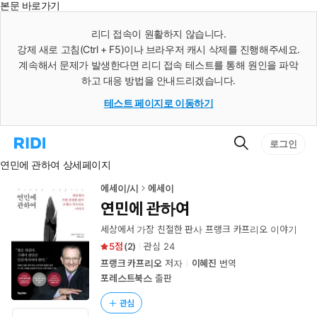
본문 바로가기
인
스
리디 접속이 원활하지 않습니다.
턴
강제 새로 고침(Ctrl + F5)이나 브라우저 캐시 삭제를 진행해주세요.
트
검
계속해서 문제가 발생한다면 리디 접속 테스트를 통해 원인을 파악
색
하고 대응 방법을 안내드리겠습니다.
테스트 페이지로 이동하기
검
리
로그인
색
디
연민에 관하여 상세페이지
홈
으
로
에세이/시
에세이
이
연민에 관하여
동
세상에서 가장 친절한 판사 프랭크 카프리오 이야기
5
(
2
)
관심
24
프랭크 카프리오
저자
이혜진
번역
포레스트북스
출판
관심