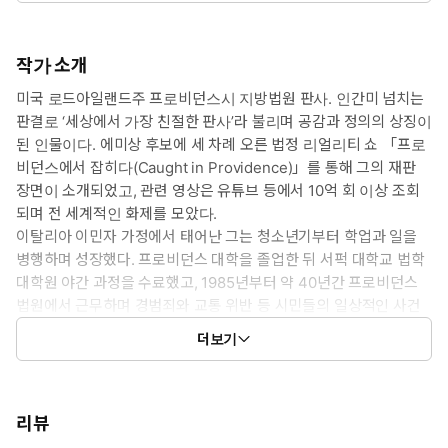
작가 소개
미국 로드아일랜드주 프로비던스시 지방법원 판사. 인간미 넘치는
판결로 ‘세상에서 가장 친절한 판사’라 불리며 공감과 정의의 상징이
된 인물이다. 에미상 후보에 세 차례 오른 법정 리얼리티 쇼 「프로
비던스에서 잡히다(Caught in Providence)」를 통해 그의 재판
장면이 소개되었고, 관련 영상은 유튜브 등에서 10억 회 이상 조회
되며 전 세계적인 화제를 모았다.
이탈리아 이민자 가정에서 태어난 그는 청소년기부터 학업과 일을
병행하며 성장했다. 프로비던스 대학을 졸업한 뒤 서퍽 대학교 법학
대학원 야간 과정을 수료했고, 1985년부터 약 40년간 프로비던스
법원에서 근무하며 경범죄와 교통 위반 등 시민들의 일상적인 사건
을 맡아왔다.
더보기
그의 법정은 단순히 판결을 내리는 공간이 아니라, 시민의 사연을
끝까지 듣고 연민으로 접근하는 자리로 알려졌다. 은퇴 이후에도
사회적 약자를 위한 사법 접근성을 강조했으며, 프로비던스시는 그
의 공로를 기려 법정의 이름을 ‘프랭크 카프리오 법정’으로 명명했
리뷰
다. 로드아일랜드 주지사는 그를 두고 “정의와 인간애의 조화를 보