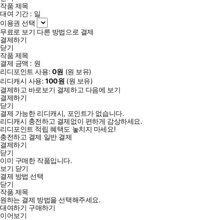
작품 제목
대여 기간 :
일
이용권 선택
무료로 보기
다른 방법으로 결제
결제하기
닫기
작품 제목
“법은 차갑다. 그래서 판단은 인간적이어야 한다.”
결제 금액 :
원
‘세상에서 가장 친절한 판사’ 프랭크 카프리오가
리디포인트 사용:
0
원
(
원 보유)
생의 마지막 페이지에 마음을 다해 눌러쓴 단 하나의 유언
리디캐시 사용:
100
원
(
원 보유)
결제하고 바로보기
결제하고 다음에 보기
★ 『어떤 양형 이유』 박주영 판사 추천 ★
결제하기
닫기
결제 가능한 리디캐시, 포인트가 없습니다.
40년 가까운 세월 동안 차가운 법전을 인간의 온기로 채워온 프랭
리디캐시 충전하고 결제없이 편하게 감상하세요.
크 카프리오 판사가 우리 곁을 떠났다. 향년 88세. 그의 별세 소식
리디포인트 적립 혜택도 놓치지 마세요!
이 전해지자 전 세계 곳곳에서 애도의 목소리가 이어졌고, 한국에
충전하고 결제
일반 결제
결제하기
서도 그의 삶과 판결을 조명하는 보도가 잇따랐다. 췌장암 투병 중
닫기
에도 그가 끝내 놓지 않았던 마지막 임무는, 평생 법정에서 길어
이미 구매한 작품입니다.
보기
닫기
올린 세상을 바라보는 지혜를 한 권의 책으로 엮는 일이었다. 이
결제 방법 선택
책은 그가 죽기 전 세상에 남긴 단 하나의 유산이자, 다시는 들을
닫기
작품 제목
수 없는 그의 따뜻한 목소리를 담은 마지막 유언이다.
원하는 결제 방법을 선택해주세요.
그는 법정을 생중계한 리얼리티 프로그램 「프로비던스에서 잡히
대여하기
구매하기
다(Caught in Providence)」를 통해 ‘세상에서 가장 친절한 판
이어보기