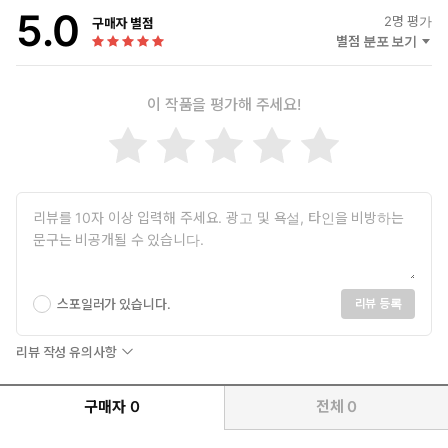
5.0
여준 인물”이라 평가했다.
2
명 평가
구매자 별점
그는 2025년 8월 21일, 췌장암 투병 끝에 향년 88세로 세상을 떠났
별점 분포 보기
다.
이 작품을 평가해 주세요!
스포일러가 있습니다.
리뷰 등록
리뷰 작성 유의사항
구매자
0
전체
0