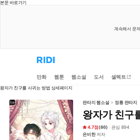
본문 바로가기
계속해서 문제
리
디
홈
으
만화
웹툰
웹소설
도서
셀렉트
로
이
왕자가 친구를 사귀는 방법 상세페이지
동
판타지 웹소설
정통 판타지
왕자가 친구
4.7
(
86
)
관심
894
은비한
저자