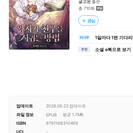
글고운
출판
총 710화
관심
1일
마다
1편 기다리
리다무
소설 e북으로 보기
추천
업데이트
2026.06.23
업데이트
파일 정보
평균 1.7MB
EPUB
ISBN
9791168310469
UCI
-