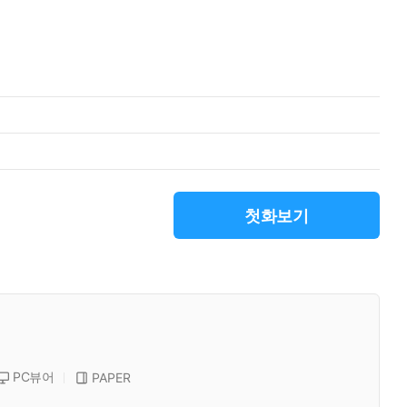
첫화보기
PC뷰어
PAPER