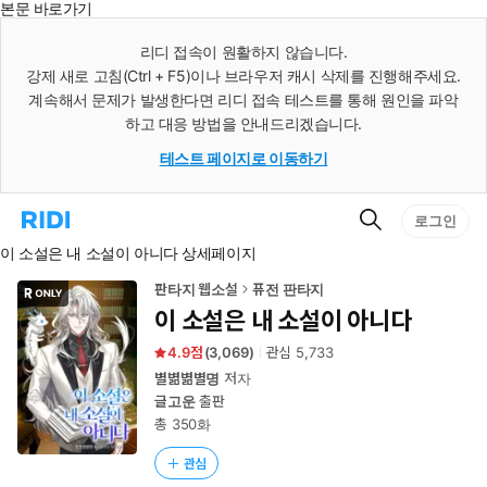
본문 바로가기
인
스
리디 접속이 원활하지 않습니다.
턴
강제 새로 고침(Ctrl + F5)이나 브라우저 캐시 삭제를 진행해주세요.
트
검
계속해서 문제가 발생한다면 리디 접속 테스트를 통해 원인을 파악
색
하고 대응 방법을 안내드리겠습니다.
테스트 페이지로 이동하기
검
리
로그인
색
디
이 소설은 내 소설이 아니다 상세페이지
홈
으
로
판타지 웹소설
퓨전 판타지
이
이 소설은 내 소설이 아니다
동
4.9
(
3,069
)
관심
5,733
별볆볆별명
저자
글고운
출판
총 350화
관심