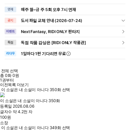
매주 월~금 주 5회 오후 7시 연재
연재
도서 파일 교체 안내 (2026-07-24)
공지
Next Fantasy, RIDI ONLY 판타지
이벤트
독점 작품 감상은 [RIDI ONLY 작품관]
독점
1일
마다
1편 기다리면 무료
리다무
전체 선택
총
0
화
0원
1권부터
이전목록 더보기
이 소설은 내 소설이 아니다 350화 선택
이 소설은 내 소설이 아니다 350화
등록일
2026.08.06
글자수
약 4.2천 자
100
원
소장
이 소설은 내 소설이 아니다 349화 선택