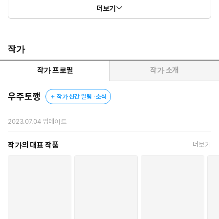
*주의 사항
더보기
- 작중 등장하는 모든 사건과 지명, 인명은 모두 허구입니다.
- 신체와 관련된 노골적인 표현과 강압적이고 폭력적인 관계 장면이
나옵니다.
작가
작가 프로필
작가 소개
우주토깽
작가 신간 알림 · 소식
2023.07.04
업데이트
작가의 대표 작품
더보기