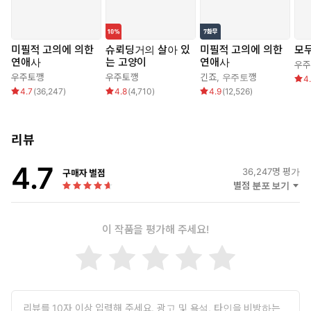
미필적 고의에 의한
슈뢰딩거의 살아 있
미필적 고의에 의한
모
연애사
는 고양이
연애사
우주
우주토깽
우주토깽
긴죠
,
우주토깽
4
4.7
(
36,247
)
4.8
(
4,710
)
4.9
(
12,526
)
리뷰
4.7
36,247
명 평가
구매자 별점
별점 분포 보기
이 작품을 평가해 주세요!