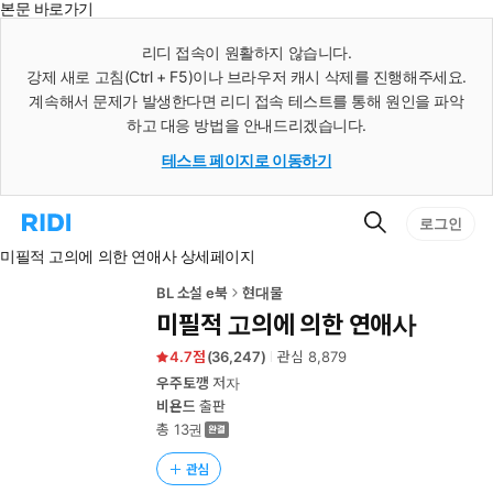
본문 바로가기
인
스
리디 접속이 원활하지 않습니다.
턴
강제 새로 고침(Ctrl + F5)이나 브라우저 캐시 삭제를 진행해주세요.
트
검
계속해서 문제가 발생한다면 리디 접속 테스트를 통해 원인을 파악
색
하고 대응 방법을 안내드리겠습니다.
테스트 페이지로 이동하기
검
리
로그인
색
디
미필적 고의에 의한 연애사 상세페이지
홈
으
로
BL 소설 e북
현대물
이
미필적 고의에 의한 연애사
동
4.7
(
36,247
)
관심
8,879
우주토깽
저자
비욘드
출판
총 13권
관심