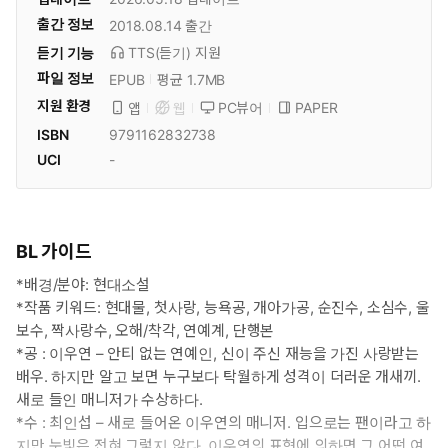
출간 정보
2018.08.14
출간
듣기 기능
TTS(듣기)
지원
파일 정보
EPUB
평균 1.7MB
지원 환경
PC뷰어
PAPER
앱
웹
ISBN
9791162832738
UCI
-
BL 가이드
*배경/분야: 현대소설
*작품 키워드: 현대물, 첫사랑, 능욕공, 개아가공, 순진수, 소심수, 울
보수, 짝사랑수, 오해/착각, 연예계, 단행본
*공 : 이우연 – 안티 없는 연예인, 신이 주신 재능을 가진 사랑받는
배우. 하지만 알고 보면 누구보다 탁월하게 성격이 더러운 개새끼.
새로 들인 매니저가 수상하다.
*수 : 최인섭 – 새로 들어온 이우연의 매니저. 입으로는 팬이라고 하
지만 눈빛은 전혀 그렇지 않다. 이우연의 표현에 의하면 그 어떤 여