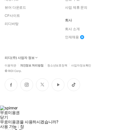
뷰어 다운로드
사업 제휴 문의
CP사이트
회사
리디바탕
회사 소개
인재채용
리디(주) 사업자 정보
이용약관
개인정보 처리방침
청소년보호정책
사업자정보확인
©
RIDI Corp.
페
인
트
유
틱
이
스
위
튜
톡
스
타
터
브
북
그
램
무료이용권
닫기
무료이용권을 사용하시겠습니까?
사용 가능 :
장