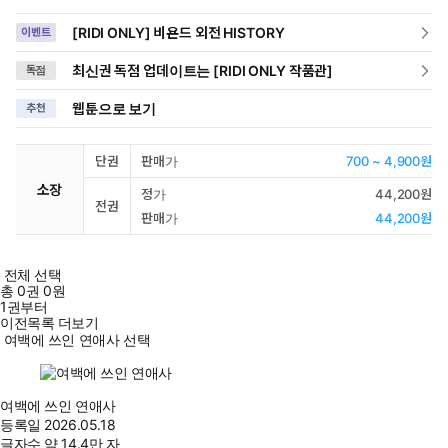
[RIDI ONLY] 비욘드 외전 HISTORY
이벤트
최신권 독점 업데이트는 [RIDI ONLY 작품관]
독점
웹툰으로 보기
추천
단권
판매가
700 ~ 4,900원
소장
정가
44,200원
전권
판매가
44,200원
전체 선택
총
0
권
0원
1권부터
이전목록 더보기
여백에 쓰인 연애사 선택
여백에 쓰인 연애사
등록일
2026.05.18
글자수
약 14.4만 자