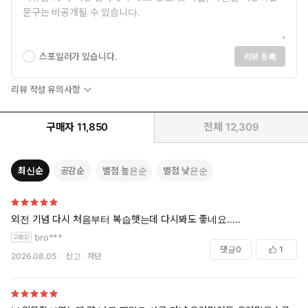
스포일러가 있습니다.
리뷰 등록
리뷰 작성 유의사항
구매자
11,850
전체
12,309
최신순
공감순
별점 높은순
별점 낮은순
외전 기념 다시 처음부터 복습햇는데 다시봐도 좋네요.....
bro***
댓글
0
1
2026.08.05
신고
차단