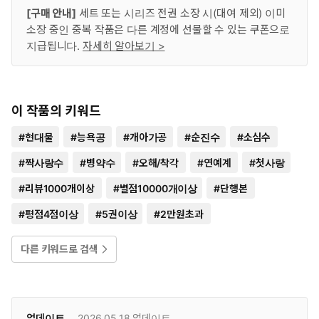
[구매 안내]
세트 또는 시리즈 전권 소장 시(대여 제외) 이미
소장 중인 중복 작품은 다른 계정에 선물할 수 있는 쿠폰으로
지급됩니다.
자세히 알아보기 >
이 작품의 키워드
#
현대물
#
능욕공
#
개아가공
#
순진수
#
소심수
#
짝사랑수
#
병약수
#
오해/착각
#
연예계
#
첫사랑
#
리뷰1000개이상
#
별점10000개이상
#
단행본
#
평점4점이상
#
5권이상
#
2만원초과
다른 키워드로 검색
업데이트
2026.05.18
업데이트