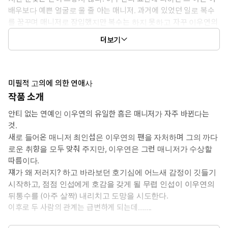
배우보다 예쁜 얼굴로 울 줄 아는 매니저. 과거에 있었던 일로 복수
를 꿈꾸며 매니저로 잠입했지만 복수는 하지 못하고 자꾸 이우연의
넓은 어깨와 그의 손가락 목소리 등에 눈이 간다.
더보기
*이럴 때 보세요: 복수를 꿈꾸지만 결국 첫사랑을 이루는 연애 이야
기
*공감 글귀:
“인섭 씨, 예뻐요. 울면.”
미필적 고의에 의한 연애사
작품 소개
안티 없는 연예인 이우연의 유일한 흠은 매니저가 자주 바뀐다는
것.
새로 들어온 매니저 최인섭은 이우연의 팬을 자처하며 그의 까다
로운 취향을 모두 맞춰 주지만, 이우연은 그런 매니저가 수상할
따름이다.
쟤가 왜 저러지? 하고 바라보던 호기심에 어느새 감정이 깃들기
시작하고, 점점 인섭에게 호감을 갖게 될 무렵 인섭이 이우연의
뒤통수를 (아주 살짝) 내리치고 도망을 시도한다.
이후로 두 사람의 관계는 급변하게 되는데…….