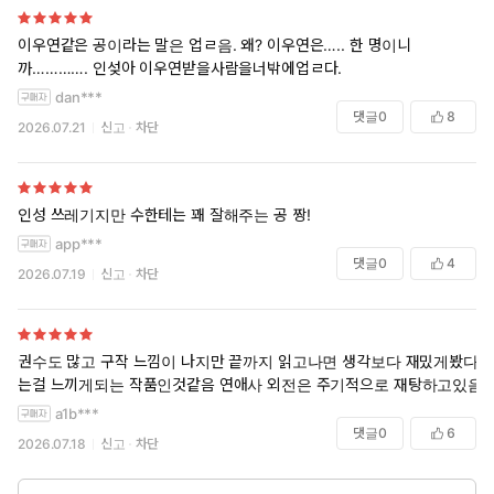
이우연같은 공이라는 말은 업ㄹ음. 왜? 이우연은….. 한 명이니
까…………. 인섲아 이우연받을사람을너밖에업ㄹ다.
dan***
댓글
0
8
2026.07.21
신고
차단
인성 쓰레기지만 수한테는 꽤 잘해주는 공 짱!
app***
댓글
0
4
2026.07.19
신고
차단
권수도 많고 구작 느낌이 나지만 끝까지 읽고나면 생각보다 재밌게봤다
는걸 느끼게되는 작품인것같음 연애사 외전은 주기적으로 재탕하고있음
a1b***
댓글
0
6
2026.07.18
신고
차단