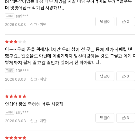
bl 입문작이였는데 걍 너무 재밌음 사골 마냥 우려먹어도 우려먹을수록
더 맛잇어짐ㅠ 작가님 사랑해요,,
smi***
댓글
0
2
2026.08.03
신고
차단
아~~~무리 공을 위해서라지만 우리 섭이 선 긋는 통에 제가 사패될 뻔
했구요.. 알오물도 아닌데 이렇게까지 임신타령하는 것도 그렇고 이게 이
렇게까지 길게 끌고갈 일인가 싶어서 전 하차합니다.
105***
댓글
0
0
2026.08.03
신고
차단
인섭아 생일 축하해 너무 사랑해
shy***
댓글
0
3
2026.08.03
신고
차단