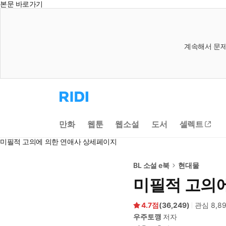
본문 바로가기
계속해서 문제
리
디
홈
으
만화
웹툰
웹소설
도서
셀렉트
로
이
미필적 고의에 의한 연애사 상세페이지
동
BL 소설 e북
현대물
미필적 고의
4.7
(
36,249
)
관심
8,8
우주토깽
저자