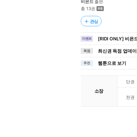
비욘드
출판
총 13권
관심
[RIDI ONLY] 비욘
이벤트
최신권 독점 업데이트는
독점
웹툰으로 보기
추천
단권
소장
전권