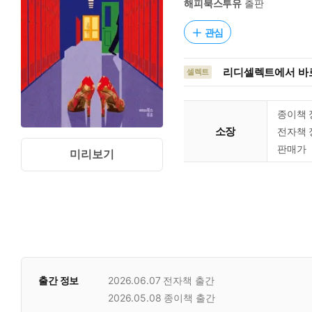
해피북스투유
출판
관심
리디셀렉트에서 바로
셀렉트
종이책 
소장
전자책 
판매가
미리보기
출간 정보
2026.06.07
전자책 출간
2026.05.08
종이책 출간