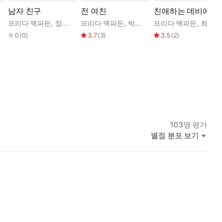
남자 친구
전 여친
친애하는 데비에게
프리다 맥파든
,
정미정
프리다 맥파든
,
박지현
프리다 맥파든
,
최주원
0
(
0
)
3.7
(
3
)
3.5
(
2
)
103
명 평가
별점 분포 보기