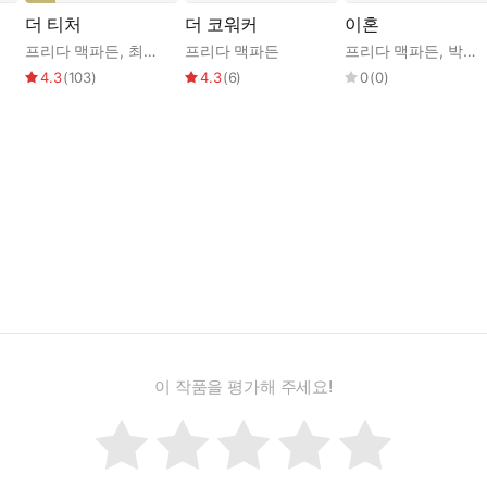
더 티처
더 코워커
이혼
프리다 맥파든
,
최주원
프리다 맥파든
프리다 맥파든
,
박지현
4.3
(
103
)
4.3
(
6
)
0
(
0
)
이 작품을 평가해 주세요!