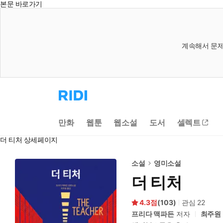
본문 바로가기
계속해서 문제
리
디
홈
으
만화
웹툰
웹소설
도서
셀렉트
로
이
더 티처 상세페이지
동
소설
영미소설
더 티처
4.3
(
103
)
관심
22
프리다 맥파든
저자
최주원