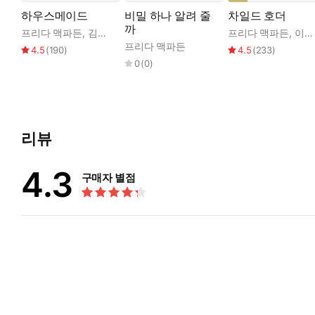
하우스메이드
비밀 하나 알려 줄
차일드 호더
까
프리다 맥파든
,
김은영
프리다 맥파든
,
이민희
프리다 맥파든
4.5
(
190
)
4.5
(
233
)
0
(
0
)
리뷰
4.3
구매자 별점