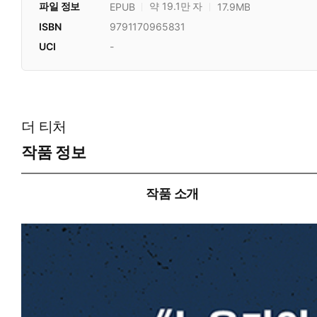
파일 정보
약 19.1만 자
EPUB
17.9MB
ISBN
9791170965831
UCI
-
더 티처
작품 정보
작품 소개