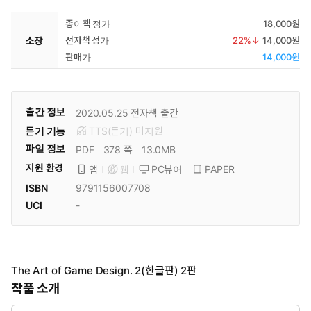
종이책 정가
18,000원
소장
전자책 정가
22
%↓
14,000원
판매가
14,000원
출간 정보
2020.05.25
전자책 출간
듣기 기능
TTS(듣기)
미
지원
파일 정보
PDF
13.0MB
378 쪽
지원 환경
PC뷰어
PAPER
앱
웹
ISBN
9791156007708
UCI
-
The Art of Game Design. 2(한글판) 2판
작품 소개