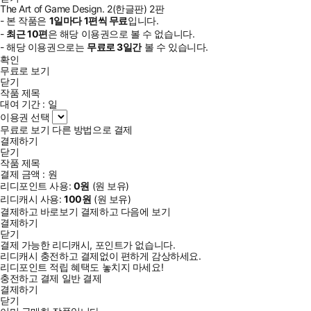
The Art of Game Design. 2(한글판) 2판
- 본 작품은
1일
마다
1
편씩 무료
입니다.
-
최근
10편
은 해당 이용권으로 볼 수 없습니다.
- 해당 이용권으로는
무료로
3일
간
볼 수 있습니다.
확인
무료로 보기
닫기
작품 제목
대여 기간 :
일
이용권 선택
무료로 보기
다른 방법으로 결제
결제하기
닫기
작품 제목
결제 금액 :
원
리디포인트 사용:
0
원
(
원 보유)
리디캐시 사용:
100
원
(
원 보유)
결제하고 바로보기
결제하고 다음에 보기
결제하기
닫기
결제 가능한 리디캐시, 포인트가 없습니다.
리디캐시 충전하고 결제없이 편하게 감상하세요.
리디포인트 적립 혜택도 놓치지 마세요!
충전하고 결제
일반 결제
결제하기
닫기