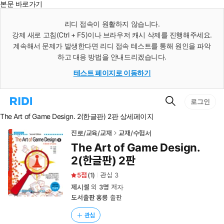
본문 바로가기
인
스
리디 접속이 원활하지 않습니다.
턴
강제 새로 고침(Ctrl + F5)이나 브라우저 캐시 삭제를 진행해주세요.
트
검
계속해서 문제가 발생한다면 리디 접속 테스트를 통해 원인을 파악
색
하고 대응 방법을 안내드리겠습니다.
테스트 페이지로 이동하기
검
리
로그인
색
디
The Art of Game Design. 2(한글판) 2판 상세페이지
홈
으
로
진로/교육/교재
교재/수험서
이
The Art of Game Design.
동
2(한글판) 2판
5
(
1
)
관심
3
제시셀
외
3명
저자
도서출판 홍릉
출판
관심