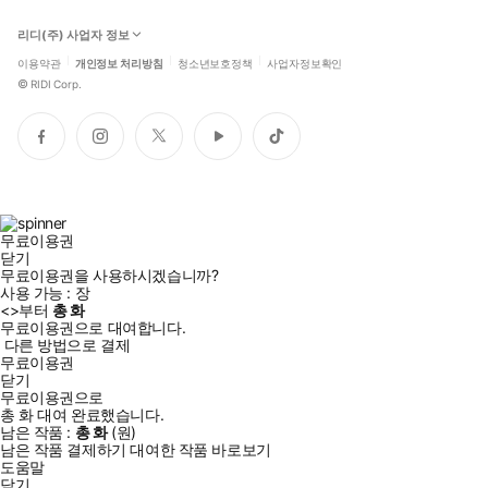
리디(주) 사업자 정보
이용약관
개인정보 처리방침
청소년보호정책
사업자정보확인
©
RIDI Corp.
페
인
트
유
틱
이
스
위
튜
톡
스
타
터
브
북
그
램
무료이용권
닫기
무료이용권을 사용하시겠습니까?
사용 가능 :
장
<
>부터
총
화
무료이용권으로 대여합니다.
다른 방법으로 결제
무료이용권
닫기
무료이용권으로
총
화
대여 완료했습니다.
남은 작품 :
총
화
(
원)
남은 작품 결제하기
대여한 작품 바로보기
도움말
닫기