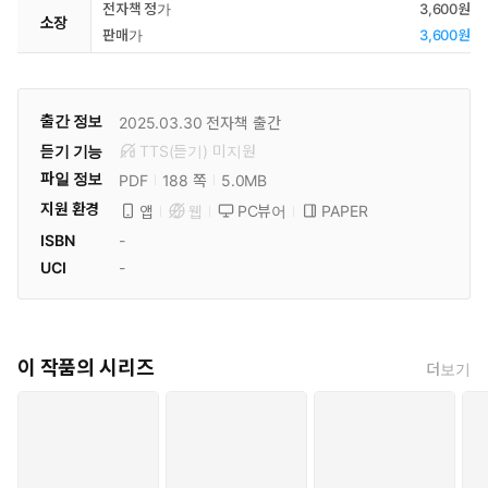
전자책 정가
3,600원
소장
판매가
3,600원
출간 정보
2025.03.30
전자책 출간
듣기 기능
TTS(듣기)
미
지원
파일 정보
PDF
5.0MB
188 쪽
지원 환경
PC뷰어
PAPER
앱
웹
ISBN
-
UCI
-
이 작품의 시리즈
더보기