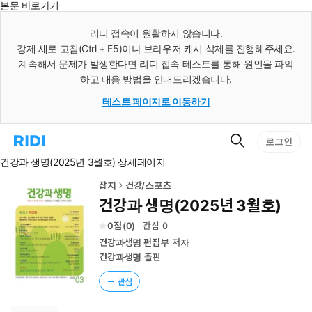
본문 바로가기
인
스
리디 접속이 원활하지 않습니다.
턴
강제 새로 고침(Ctrl + F5)이나 브라우저 캐시 삭제를 진행해주세요.
트
검
계속해서 문제가 발생한다면 리디 접속 테스트를 통해 원인을 파악
색
하고 대응 방법을 안내드리겠습니다.
테스트 페이지로 이동하기
검
리
로그인
색
디
건강과 생명(2025년 3월호) 상세페이지
홈
으
로
잡지
건강/스포츠
이
건강과 생명(2025년 3월호)
동
0
(
0
)
관심
0
건강과생명 편집부
저자
건강과생명
출판
관심