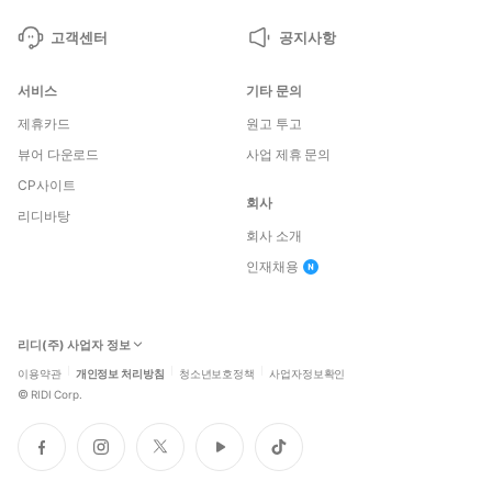
고객센터
공지사항
서비스
기타 문의
제휴카드
원고 투고
뷰어 다운로드
사업 제휴 문의
CP사이트
회사
리디바탕
회사 소개
인재채용
리디(주) 사업자 정보
이용약관
개인정보 처리방침
청소년보호정책
사업자정보확인
©
RIDI Corp.
페
인
트
유
틱
이
스
위
튜
톡
스
타
터
브