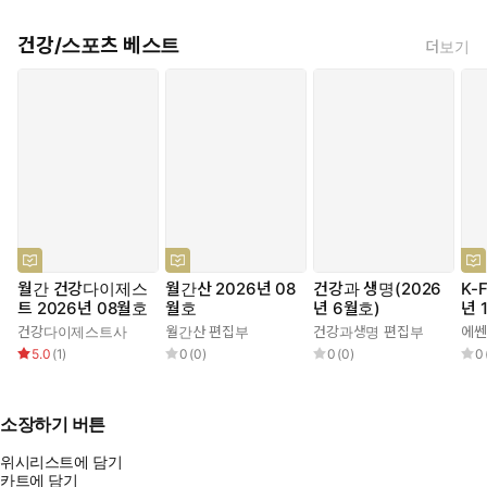
건강/스포츠 베스트
더보기
월간 건강다이제스
월간산 2026년 08
건강과 생명(2026
K-F
트 2026년 08월호
월호
년 6월호)
년 
건강다이제스트사
월간산 편집부
건강과생명 편집부
5.0
(
1
)
0
(
0
)
0
(
0
)
0
소장하기 버튼
위시리스트에 담기
카트에 담기