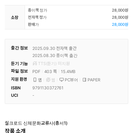
종이책 정가
28,000원
소장
전자책 정가
28,000원
판매가
28,000원
출간 정보
2025.09.30
전자책 출간
2025.08.30
종이책 출간
듣기 기능
TTS(듣기)
미
지원
파일 정보
PDF
15.4MB
403 쪽
지원 환경
PC뷰어
PAPER
앱
웹
ISBN
9791130372761
UCI
-
실크로드 신체문화교류사(총서1)
작품 소개