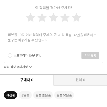
다. 그러므로 여러 문화는 한 지역이나 민족에서 다른 지역과 민족으
이 작품을 평가해 주세요!
로 전파되어 보급되거나 한 문화권에서 다른 문화권으로 보급되는
과정을 거쳐 정착한다. 인류의 기나긴 역사를 다룰 때 이질적인 문화
와 문명 간의 만남과 나눔, 활발한 교류의 역사 속에서 파악되어야
한다. 이런 점에서 여러 민족의 전통문화를 연구할 때에는 타문화에
대한 이해가 우선되어야 하지만, 그전에 먼저 자문화에 대한 이해를
심화하는 작업이 선행되어야 한다. 이는 자문화의 정체성을 찾고 이
를 잘 이해해야 한다는 점에 기본적 목적을 두기 때문이다. 자문화의
정체성은 이것들이 내재한 고유한 성격을 추적하는 데에 머무르지
않고 수많은 타문화에서 나타나는 보편적 성질에 기초한 문화 특성
스포일러가 있습니다.
리뷰 등록
을 끄집어내는 작업과도 연결되기 때문이다.
지금까지 실크로드를 주제로 ‘비교민속학’이나 ‘문학사’, ‘사회문화사’
리뷰 작성 유의사항
‘예술사’ 등에서 동서지역 간의 상호교류를 밝혀주는 여러 연구가 발
표되었다. 그중에는 뛰어난 성과를 보여주는 연구도 있지만, 인간의
구매자
0
전체
0
본능에서 발현되는 신체활동 영역인 ‘전통무예, 무용, 유희’에 관한
연구는 아직도 각국이 각자도생의 길을 걷고 있을 뿐이라는 고민을
우리에게 안겨 주었다. 그나마 일본에서는 실크로드로 연결된 국가
최신순
공감순
별점 높은순
별점 낮은순
나 민족들의 전통 신체문화에 관한 연구가 일찍부터 조금씩 진행되
어 나름의 성과를 거두고 있었다. 다행하게도 한국연구재단의 기초