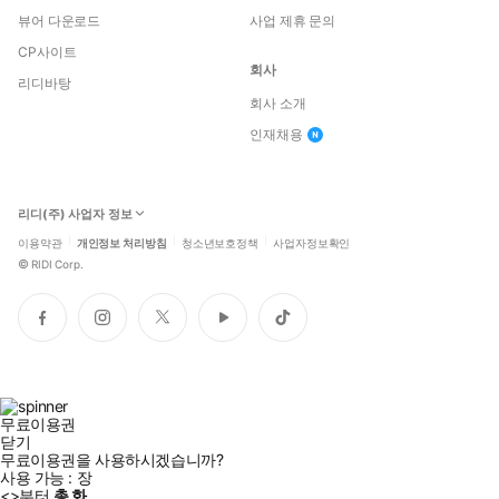
뷰어 다운로드
사업 제휴 문의
CP사이트
회사
리디바탕
회사 소개
인재채용
리디(주) 사업자 정보
이용약관
개인정보 처리방침
청소년보호정책
사업자정보확인
©
RIDI Corp.
페
인
트
유
틱
이
스
위
튜
톡
스
타
터
브
북
그
램
무료이용권
닫기
무료이용권을 사용하시겠습니까?
사용 가능 :
장
<
>부터
총
화