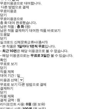
무료이용권으로 대여합니다.
다른 방법으로 결제
무료이용권
닫기
무료이용권으로
총
화
대여 완료했습니다.
남은 작품 :
총
화
(
원)
남은 작품 결제하기
대여한 작품 바로보기
도움말
닫기
실크로드 신체문화교류사(총서1)
- 본 작품은
1일
마다
1
편씩 무료
입니다.
-
최근
10편
은 해당 이용권으로 볼 수 없습니다.
- 해당 이용권으로는
무료로
3일
간
볼 수 있습니다.
확인
무료로 보기
닫기
작품 제목
대여 기간 :
일
이용권 선택
무료로 보기
다른 방법으로 결제
결제하기
닫기
작품 제목
결제 금액 :
원
리디포인트 사용:
0
원
(
원 보유)
리디캐시 사용:
100
원
(
원 보유)