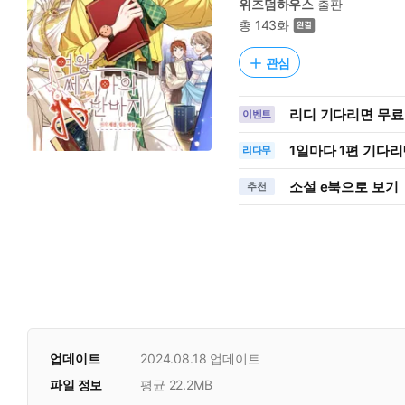
위즈덤하우스
출판
총 143화
관심
리디 기다리면 무료
이벤트
1일
마다
1편 기다리
리다무
소설 e북으로 보기
추천
업데이트
2024.08.18
업데이트
파일 정보
평균 22.2MB