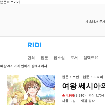
본문 바로가기
계속해서 문제
리
디
홈
으
만화
웹툰
웹소설
도서
셀렉트
로
이
여왕 쎄시아의 반바지 상세페이지
동
웹툰
로판
웹툰
드라마
여왕 쎄시아
4.9
(
3,316
)
관심
1,754
새들
그림
재겸
원작