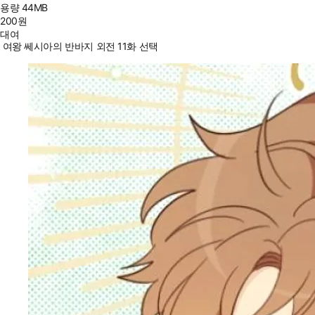
용량
44MB
200
원
대여
여왕 쎄시아의 반바지 외전 11화 선택