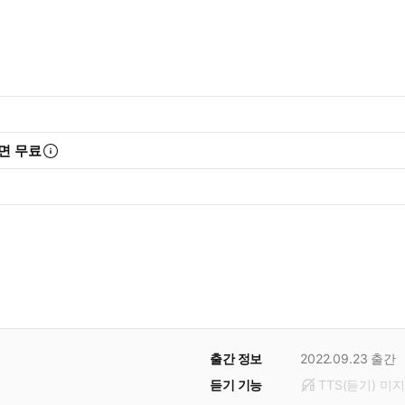
면 무료
출간 정보
2022.09.23
출간
듣기 기능
TTS(듣기)
미
지