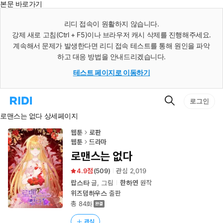
본문 바로가기
인
스
리디 접속이 원활하지 않습니다.
턴
강제 새로 고침(Ctrl + F5)이나 브라우저 캐시 삭제를 진행해주세요.
트
검
계속해서 문제가 발생한다면 리디 접속 테스트를 통해 원인을 파악
색
하고 대응 방법을 안내드리겠습니다.
테스트 페이지로 이동하기
검
리
로그인
색
디
로맨스는 없다 상세페이지
홈
으
로
웹툰
로판
이
웹툰
드라마
동
로맨스는 없다
4.9
(
509
)
관심
2,019
랍스타
글, 그림
한하연
원작
위즈덤하우스
출판
총 84화
관심