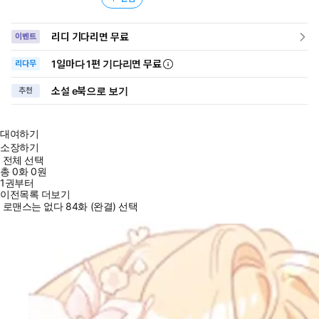
리디 기다리면 무료
이벤트
1일
마다
1편 기다리면 무료
리다무
소설 e북으로 보기
추천
대여하기
소장하기
전체 선택
총
0
화
0원
1권부터
이전목록 더보기
로맨스는 없다 84화 (완결) 선택