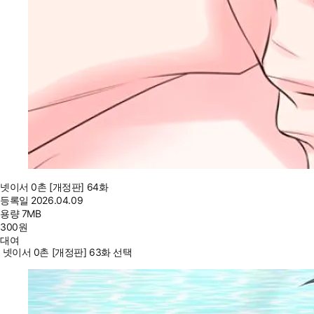
넷이서 0촌 [개정판] 64화
등록일
2026.04.09
용량
7MB
300
원
대여
넷이서 0촌 [개정판] 63화 선택