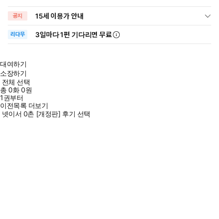
15세 이용가 안내
공지
3일
마다
1편 기다리면 무료
리다무
대여하기
소장하기
전체 선택
총
0
화
0원
1권부터
이전목록 더보기
넷이서 0촌 [개정판] 후기 선택