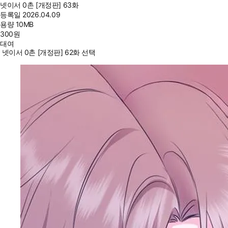
넷이서 0촌 [개정판] 63화
등록일
2026.04.09
용량
10MB
300
원
대여
넷이서 0촌 [개정판] 62화 선택