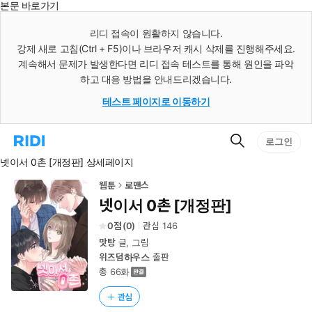
본문 바로가기
인
스
리디 접속이 원활하지 않습니다.
턴
강제 새로 고침(Ctrl + F5)이나 브라우저 캐시 삭제를 진행해주세요.
트
검
계속해서 문제가 발생한다면 리디 접속 테스트를 통해 원인을 파악
색
하고 대응 방법을 안내드리겠습니다.
테스트 페이지로 이동하기
검
리
로그인
색
디
넷이서 0촌 [개정판] 상세페이지
홈
으
로
웹툰
로맨스
이
넷이서 0촌 [개정판]
동
0
(
0
)
관심
146
맛탕
글, 그림
위즈덤하우스
출판
총 66화
관심