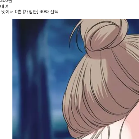
300
원
대여
넷이서 0촌 [개정판] 60화 선택