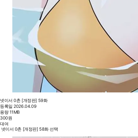
넷이서 0촌 [개정판] 59화
등록일
2026.04.09
용량
11MB
300
원
대여
넷이서 0촌 [개정판] 58화 선택