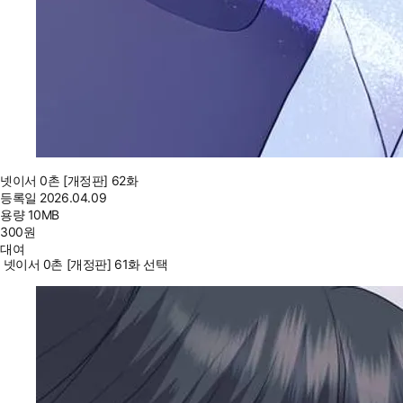
넷이서 0촌 [개정판] 62화
등록일
2026.04.09
용량
10MB
300
원
대여
넷이서 0촌 [개정판] 61화 선택