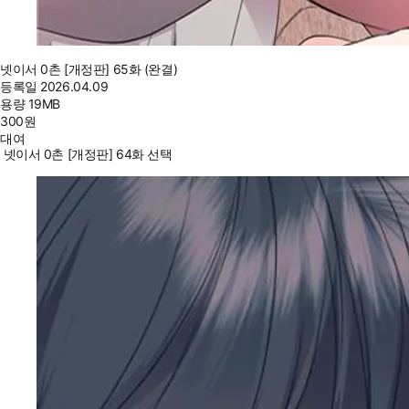
넷이서 0촌 [개정판] 65화 (완결)
등록일
2026.04.09
용량
19MB
300
원
대여
넷이서 0촌 [개정판] 64화 선택