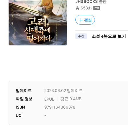
JHS BOOKS
출판
총 653화
관심
소설 e북으로 보기
추천
업데이트
2023.06.02
업데이트
파일 정보
평균 0.4MB
EPUB
ISBN
9791164366378
UCI
-