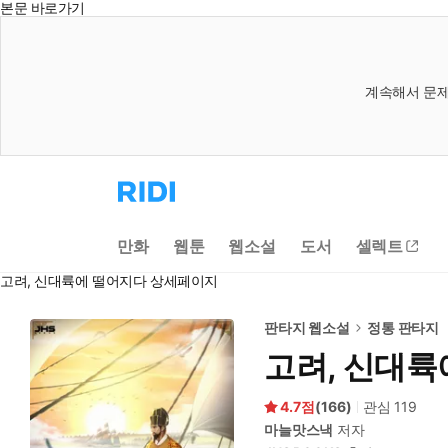
본문 바로가기
계속해서 문제
리
디
홈
으
만화
웹툰
웹소설
도서
셀렉트
로
이
고려, 신대륙에 떨어지다 상세페이지
동
판타지 웹소설
정통 판타지
고려, 신대륙
4.7
(
166
)
관심
119
마늘맛스낵
저자