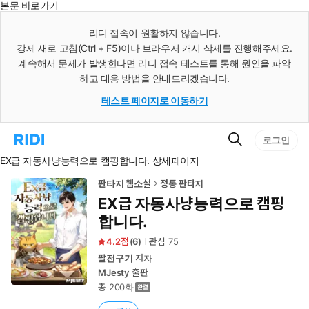
본문 바로가기
인
스
리디 접속이 원활하지 않습니다.
턴
강제 새로 고침(Ctrl + F5)이나 브라우저 캐시 삭제를 진행해주세요.
트
검
계속해서 문제가 발생한다면 리디 접속 테스트를 통해 원인을 파악
색
하고 대응 방법을 안내드리겠습니다.
테스트 페이지로 이동하기
검
리
로그인
색
디
EX급 자동사냥능력으로 캠핑합니다. 상세페이지
홈
으
로
판타지 웹소설
정통 판타지
이
EX급 자동사냥능력으로 캠핑
동
합니다.
4.2
(
6
)
관심
75
팔전구기
저자
MJesty
출판
총 200화