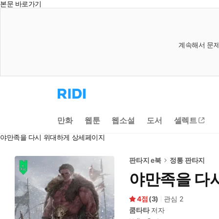
본문 바로가기
계속해서 문제
리
디
홈
으
만화
웹툰
웹소설
도서
셀렉트
로
이
야만족을 다시 위대하게 상세페이지
동
판타지 e북
정통 판타지
야만족을 다
4
(
3
)
관심
2
쿰타타
저자