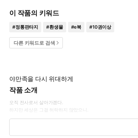
이 작품의 키워드
#
정통판타지
#
환생물
#
e북
#
10권이상
다른 키워드로 검색
야만족을 다시 위대하게
작품 소개
오직 전사로서 살아가겠다.
하지만 세상은 그걸 허락하지 않았으니.
전사로 살고 전사로 죽은 하인디르.
불타고 얼어붙은 세상에서 대전사가 다시 깨어났다.