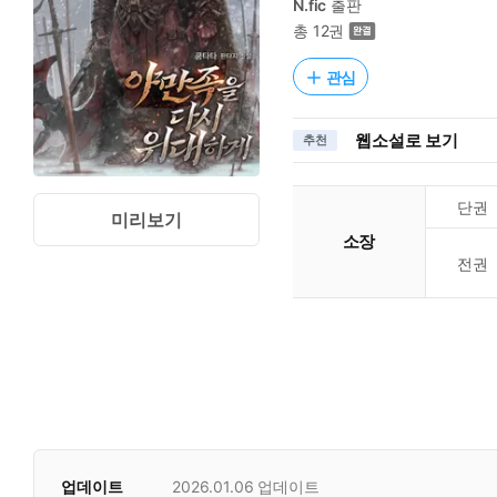
N.fic
출판
총 12권
관심
웹소설로 보기
추천
단권
미리보기
소장
전권
업데이트
2026.01.06
업데이트