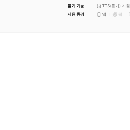
듣기 기능
TTS(듣기)
지원
지원 환경
앱
웹