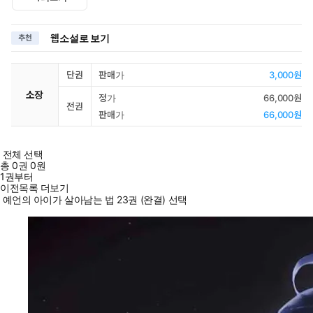
웹소설로 보기
추천
단권
판매가
3,000원
소장
정가
66,000원
전권
판매가
66,000원
전체 선택
총
0
권
0원
1권부터
이전목록 더보기
예언의 아이가 살아남는 법 23권 (완결) 선택