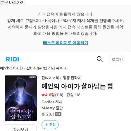
본문 바로가기
인
스
리디 접속이 원활하지 않습니다.
턴
강제 새로 고침(Ctrl + F5)이나 브라우저 캐시 삭제를 진행해주세요.
트
검
계속해서 문제가 발생한다면 리디 접속 테스트를 통해 원인을 파악
색
하고 대응 방법을 안내드리겠습니다.
테스트 페이지로 이동하기
검
리
로그인
색
디
예언의 아이가 살아남는 법 상세페이지
홈
으
로
판타지 e북
정통 판타지
이
예언의 아이가 살아남는 법
동
4.6
(
118
)
관심
118
Cadilet
저자
MJesty
출판
총 23권
관심
미리보기