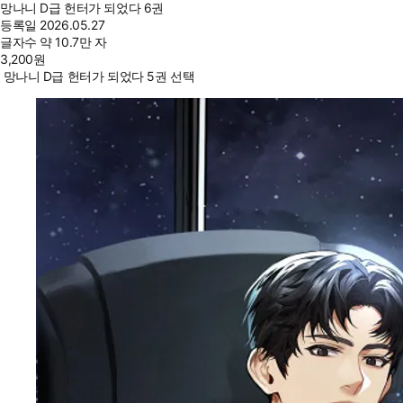
망나니 D급 헌터가 되었다 6권
등록일
2026.05.27
글자수
약 10.7만 자
3,200
원
망나니 D급 헌터가 되었다 5권 선택