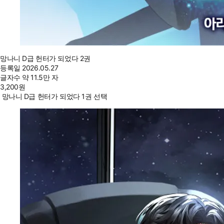
망나니 D급 헌터가 되었다 2권
등록일
2026.05.27
글자수
약 11.5만 자
3,200
원
망나니 D급 헌터가 되었다 1권 선택