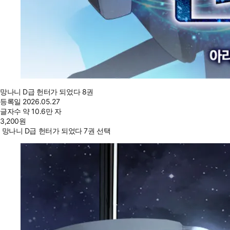
망나니 D급 헌터가 되었다 8권
등록일
2026.05.27
글자수
약 10.6만 자
3,200
원
망나니 D급 헌터가 되었다 7권 선택