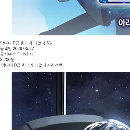
망나니 D급 헌터가 되었다 5권
등록일
2026.05.27
글자수
약 11.1만 자
3,200
원
망나니 D급 헌터가 되었다 4권 선택