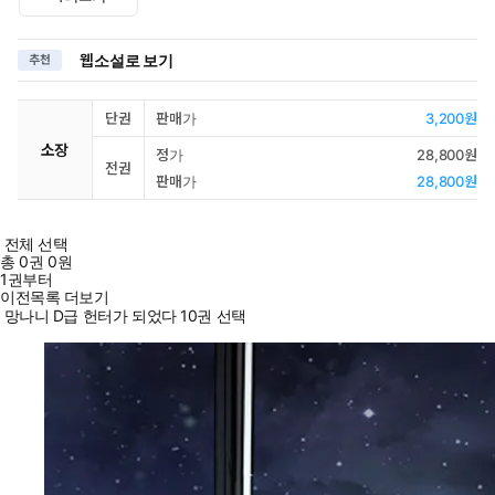
웹소설로 보기
추천
단권
판매가
3,200원
소장
정가
28,800원
전권
판매가
28,800원
전체 선택
총
0
권
0원
1권부터
이전목록 더보기
망나니 D급 헌터가 되었다 10권 선택