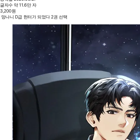
글자수
약 11.6만 자
3,200
원
망나니 D급 헌터가 되었다 2권 선택