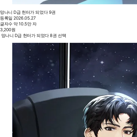
망나니 D급 헌터가 되었다 9권
등록일
2026.05.27
글자수
약 10.5만 자
3,200
원
망나니 D급 헌터가 되었다 8권 선택