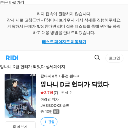
본문 바로가기
인
스
리디 접속이 원활하지 않습니다.
턴
강제 새로 고침(Ctrl + F5)이나 브라우저 캐시 삭제를 진행해주세요.
트
검
계속해서 문제가 발생한다면 리디 접속 테스트를 통해 원인을 파악
색
하고 대응 방법을 안내드리겠습니다.
테스트 페이지로 이동하기
검
리
로그인
색
디
망나니 D급 헌터가 되었다 상세페이지
홈
으
로
판타지 e북
퓨전 판타지
이
망나니 D급 헌터가 되었다
동
2.7
(
7
)
관심
2
아라만
저자
JHS BOOKS
출판
총 10권
관심
미리보기