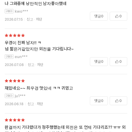
나 그와중에 낭만적인 남자좋아했네
kwo***
댓글
0
0
2026.07.15
신고
차단
우경이 진짜 남자!! ㅋ
넘 짧은거같았지만 외전을 기다립니다~
eun***
댓글
0
0
2026.07.08
신고
차단
재밌네요~~ 최우경 멋있네 ㅋㅋ 귀엽고
ju1***
댓글
0
0
2026.06.18
신고
차단
완결까지 기다렸다가 정주행했는데 외전은 또 언제 기다리죠?? ㅠㅠ 외