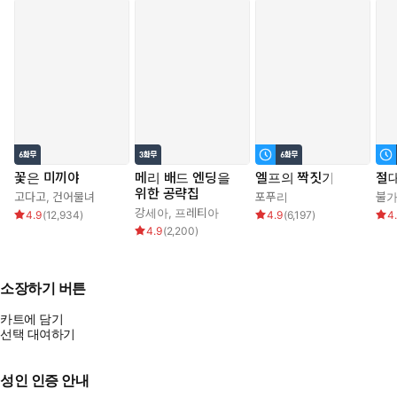
꽃은 미끼야
메리 배드 엔딩을
엘프의 짝짓기
절대
위한 공략집
고다고
,
건어물녀
포푸리
불
강세아
,
프레티아
4.9
(
12,934
)
4.9
(
6,197
)
4
4.9
(
2,200
)
소장하기 버튼
카트에 담기
선택 대여하기
성인 인증 안내