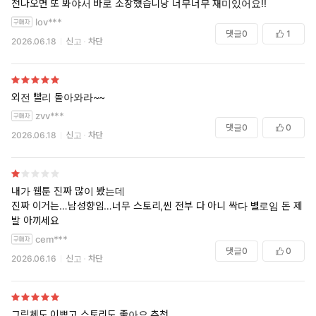
전나오면 또 봐야서 바로 소장했습니당 너무너무 재미있어요!!
lov***
댓글
0
1
2026.06.18
신고
차단
외전 빨리 돌아와라~~
zvv***
댓글
0
0
2026.06.18
신고
차단
내가 웹툰 진짜 많이 봤는데
진짜 이거는…남성향임…너무 스토리,씬 전부 다 아니 싹다 별로임 돈 제
발 아끼세요
cem***
댓글
0
0
2026.06.16
신고
차단
그림체도 이쁘고 스토리도 좋아요 추천