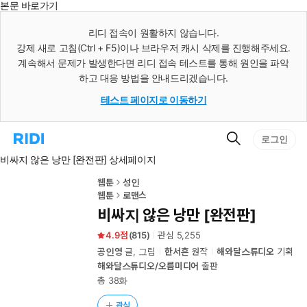
본문 바로가기
인
스
리디 접속이 원활하지 않습니다.
턴
강제 새로 고침(Ctrl + F5)이나 브라우저 캐시 삭제를 진행해주세요.
트
검
계속해서 문제가 발생한다면 리디 접속 테스트를 통해 원인을 파악
색
하고 대응 방법을 안내드리겠습니다.
테스트 페이지로 이동하기
검
리
로그인
색
디
비싸지 않은 낭만 [완전판] 상세페이지
홈
으
로
웹툰
성인
이
웹툰
로맨스
동
비싸지 않은 낭만 [완전판]
4.9
(
815
)
관심
5,255
공인영
글, 그림
한서흔
원작
해와달스튜디오
기획
해와달스튜디오/오름미디어
출판
총 38화
관심