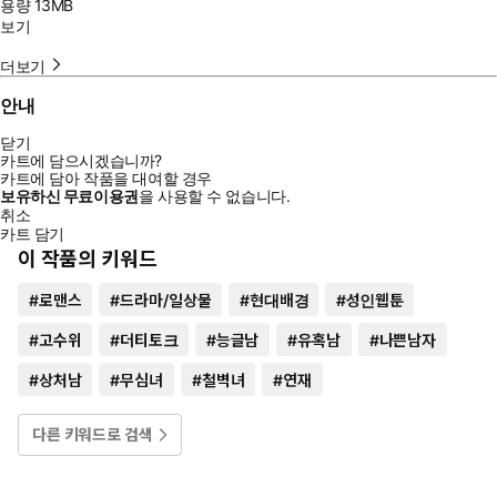
용량
13MB
보기
더보기
안내
닫기
카트에 담으시겠습니까?
카트에 담아 작품을 대여할 경우
보유하신 무료이용권
을 사용할 수 없습니다.
취소
카트 담기
이 작품의 키워드
#
로맨스
#
드라마/일상물
#
현대배경
#
성인웹툰
#
고수위
#
더티토크
#
능글남
#
유혹남
#
나쁜남자
#
상처남
#
무심녀
#
철벽녀
#
연재
다른 키워드로 검색