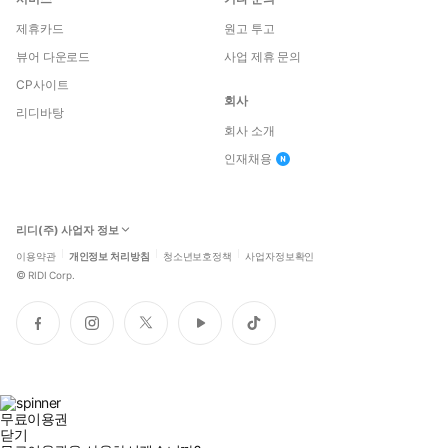
제휴카드
원고 투고
뷰어 다운로드
사업 제휴 문의
CP사이트
회사
리디바탕
회사 소개
인재채용
리디(주) 사업자 정보
이용약관
개인정보 처리방침
청소년보호정책
사업자정보확인
©
RIDI Corp.
페
인
트
유
틱
이
스
위
튜
톡
스
타
터
브
북
그
램
무료이용권
닫기