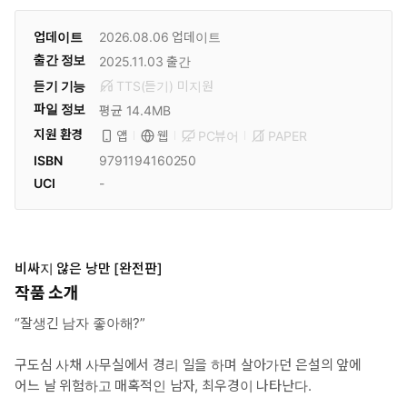
업데이트
2026.08.06
업데이트
출간 정보
2025.11.03
출간
듣기 기능
TTS(듣기)
미
지원
파일 정보
평균 14.4MB
지원 환경
PC뷰어
PAPER
앱
웹
ISBN
9791194160250
UCI
-
비싸지 않은 낭만 [완전판]
작품 소개
“잘생긴 남자 좋아해?”
구도심 사채 사무실에서 경리 일을 하며 살아가던 은설의 앞에
어느 날 위험하고 매혹적인 남자, 최우경이 나타난다.