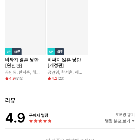
비싸지 않은 낭만
비싸지 않은 낭만
[완전판]
[개정판]
공인영
,
한서흔
,
해와달스튜디오
공인영
,
한서흔
,
해와달스튜디오
4.9
(
815
)
4.2
(
23
)
리뷰
4.9
815
명 평가
구매자 별점
별점 분포 보기