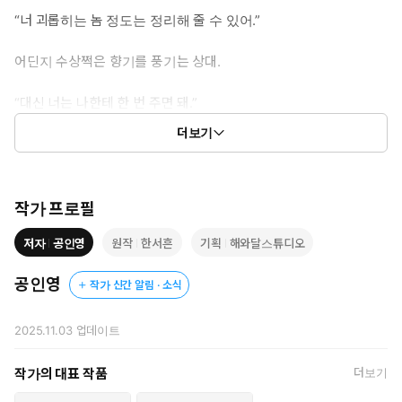
“너 괴롭히는 놈 정도는 정리해 줄 수 있어.”
어딘지 수상쩍은 향기를 풍기는 상대.
“대신 너는 나한테 한 번 주면 돼.”
“저한테 왜 그러세요?”
더보기
“나도 예쁜 사람 좋아하니까. 그리고…….”
자리를 뜨려는 은설 가까이 다가온 우경이 그녀의 귓가에 조그만 목
소리로 속삭였다.
작가 프로필
저자
공인영
원작
한서흔
기획
해와달스튜디오
“나 X나 잘해.”
공인영
작가 신간 알림 · 소식
2025.11.03
업데이트
작가의 대표 작품
더보기