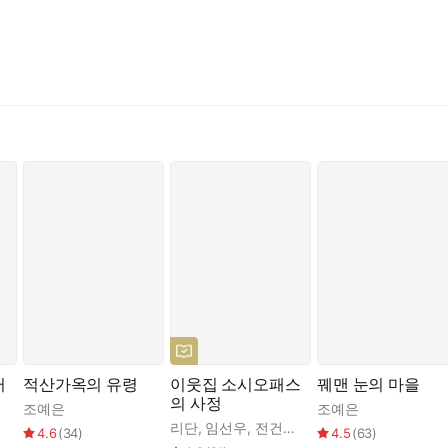
즐겁게 보내려는 수많은 사람들이 이곳으로 몰려든다. 부모와 아이는 
가 품은 마음속 심연을 꿰뚫어 본다.
젤리를 건넵니다." 젤리는 사람들에게 달콤한 위안을 주지만, 이내 전
러
적산가옥의 유령
이웃집 소시오패스
꿰맨 눈의 마을
말이 조금씩 드러난다.
의 사정
조예은
조예은
리단
,
임선우
,
전건우
,
정지음
,
조예은
4.6
(
34
)
4.5
(
63
)