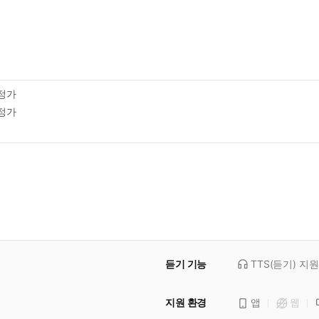
정가
정가
듣기 기능
TTS(듣기)
지원
지원 환경
앱
웹