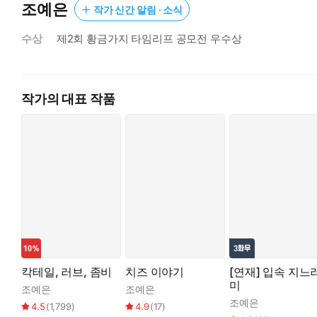
조예은
작가 신간 알림 · 소식
수상
제2회 황금가지 타임리프 공모전 우수상
작가의 대표 작품
조예은 장편소설.
"이 젤리 먹으면 절대로 안 헤어져요."
경기도 모처에 위치한 놀이공원 '뉴서울파크'. 무더운 여름날을 
직원은 신나게 춤을 춘다. 그러나 수수께끼의 젤리장수는 이 모두
"그분은 인간의 마음을 어루만집니다. 꼭 필요한 순간에 다디단 
칵테일, 러브, 좀비
치즈 이야기
[연재] 입속 지느
의 다채로운 이야기가 퍼즐처럼 맞물리는 가운데 전체 사건의 전
미
조예은
조예은
조예은
4.5
(
1,799
)
4.9
(
17
)