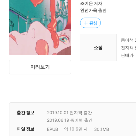
조예은
저자
안전가옥
출판
관심
종이책 
소장
전자책 
판매가
미리보기
출간 정보
2019.10.01
전자책 출간
2019.06.19
종이책 출간
파일 정보
약 10.6만 자
EPUB
30.1MB