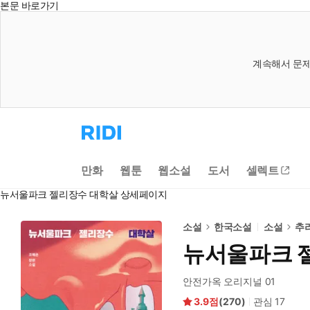
본문 바로가기
계속해서 문제
리
디
홈
으
만화
웹툰
웹소설
도서
셀렉트
로
이
뉴서울파크 젤리장수 대학살 상세페이지
동
소설
한국소설
소설
추
뉴서울파크 
안전가옥 오리지널 01
3.9
(
270
)
관심
17