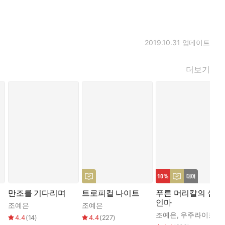
2019.10.31
업데이트
더보기
손을 맞잡고, 연인들은 아이스크림을 나누어 먹으며, 인형 탈을 쓴
국의 뉴스 화면을 연분홍빛으로 뒤덮는 사건을 일으킨다. 아홉 개
만조를 기다리며
트로피컬 나이트
푸른 머리칼의 살
인마
조예은
조예은
조예은
,
우주라이크소설
4.4
(
14
)
4.4
(
227
)