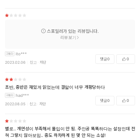
젊고 자신감 넘치는 파커에게 ‘그 환자’의 존재는 호기심을 넘어
집착이 되어 가는데…. 베일에 싸인 환자의 비밀을 파헤치는 과
정에서 그가 마주한 진실은 무엇이었을까?
스포일러가 있는 리뷰입니다.
리뷰 보기
ito***
댓글
0
0
2023.02.06
신고
차단
초반, 중반은 재밌게 읽었는데 결말이 너무 개황당하다
had***
댓글
0
0
2022.08.05
신고
차단
별로.. 개연성이 부족해서 몰입이 안 됨. 주인공 똑똑하다는 설정인데 전
혀 그렇지 않아보임.. 중도 하차하게 된 몇 안 되는 소설!