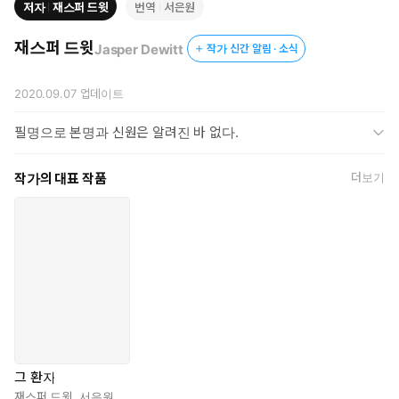
저자
재스퍼 드윗
번역
서은원
재스퍼 드윗
Jasper Dewitt
작가 신간 알림 · 소식
2020.09.07
업데이트
필명으로 본명과 신원은 알려진 바 없다.
작가의 대표 작품
더보기
그 환자
재스퍼 드윗
,
서은원