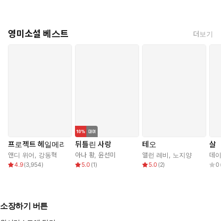
영미소설 베스트
더보기
프로젝트 헤일메리
뒤틀린 사랑
테오
살
앤디 위어
,
강동혁
아나 황
,
윤선미
앨런 레비
,
노지양
데이
4.9
(
3,954
)
5.0
(
1
)
5.0
(
2
)
0
소장하기 버튼