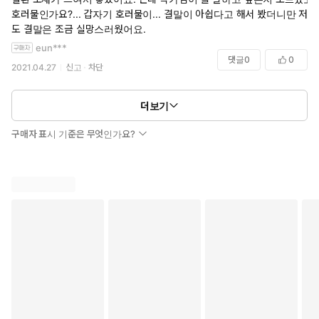
호러물인가요?... 갑자기 호러물이... 결말이 아쉽다고 해서 봤더니만 저
도 결말은 조금 실망스러웠어요.
eun***
댓글
0
0
2021.04.27
신고
차단
더보기
구매자 표시 기준은 무엇인가요?