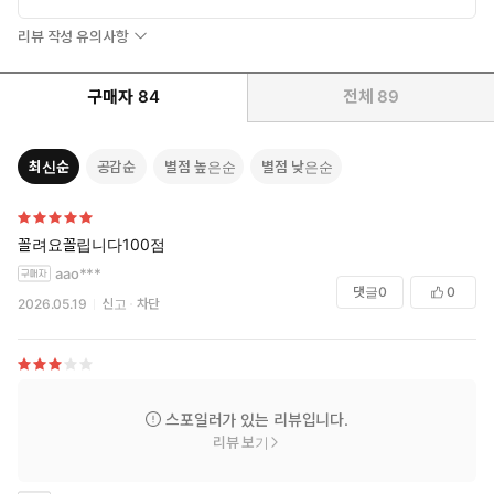
리뷰 작성 유의사항
구매자
84
전체
89
최신순
공감순
별점 높은순
별점 낮은순
꼴려요꼴립니다100점
aao***
댓글
0
0
2026.05.19
신고
차단
스포일러가 있는 리뷰입니다.
리뷰 보기