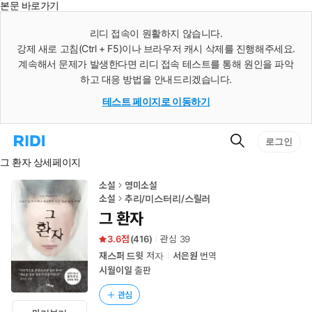
본문 바로가기
인
스
리디 접속이 원활하지 않습니다.
턴
강제 새로 고침(Ctrl + F5)이나 브라우저 캐시 삭제를 진행해주세요.
트
검
계속해서 문제가 발생한다면 리디 접속 테스트를 통해 원인을 파악
색
하고 대응 방법을 안내드리겠습니다.
테스트 페이지로 이동하기
검
리
로그인
색
디
그 환자 상세페이지
홈
으
로
소설
영미소설
이
소설
추리/미스터리/스릴러
동
그 환자
3.6
(
416
)
관심
39
재스퍼 드윗
저자
서은원
번역
시월이일
출판
관심