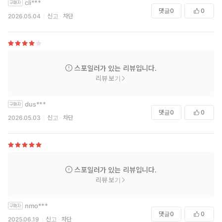
cli***
댓글
0
0
2026.05.04
신고
차단
'그 환자'를 만나고 모든 것이 달라졌다!
의료진을 미치거나 자살하게 만든 접근 금지 환자
“내가 엄청난 비밀을 알고 있는 건지 아니면 나 자신이 미쳐버린 건지
스포일러가 있는 리뷰입니다.
현재로서는 확신이 서지 않아 이 글을 쓴다”
리뷰 보기
- 본문 중에서
dus***
엘리트 정신과 의사, 파커는 여러 모로 열악한 환경의 주립 정신
댓글
0
0
2026.05.03
신고
차단
병원에서 자신의 운명을 바꾼 한 환자를 만난다. 여섯 살 때 병원
에 보내져 30년 넘게 수용되어 있는 진단 불명의 남성. 병원 내
누구도 그의 본명과 병명을 알지 못하며, 그 환자에 관해 말해야
할 때면 그저 ‘조’라고 불렀다. 조는 병실에서 나오는 법이 없고,
집단 치료에 참여하지 않는 데다, 의료진과 개별적으로 만나는
스포일러가 있는 리뷰입니다.
리뷰 보기
일도 없었다. 병원 내 최소한의 인원이 최소한의 용무를 위해 그
의 병실을 드나들었고, 그나마도 그를 정기적으로 만나는 사람
은 모두 미치거나 자살했다고 한다. 소문이 워낙 흉흉해 거의 모
nmo***
든 직원이 그를 기피하고 두려워했으며 말조차 꺼내기를 꺼렸다.
댓글
0
0
2025.06.19
신고
차단