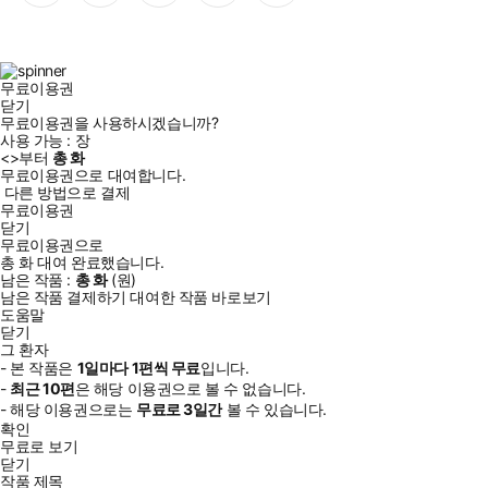
이
스
위
튜
톡
스
타
터
브
북
그
램
무료이용권
닫기
무료이용권을 사용하시겠습니까?
사용 가능 :
장
<
>부터
총
화
무료이용권으로 대여합니다.
다른 방법으로 결제
무료이용권
닫기
무료이용권으로
총
화
대여 완료했습니다.
남은 작품 :
총
화
(
원)
남은 작품 결제하기
대여한 작품 바로보기
도움말
닫기
그 환자
- 본 작품은
1일
마다
1
편씩 무료
입니다.
-
최근
10편
은 해당 이용권으로 볼 수 없습니다.
- 해당 이용권으로는
무료로
3일
간
볼 수 있습니다.
확인
무료로 보기
닫기
작품 제목