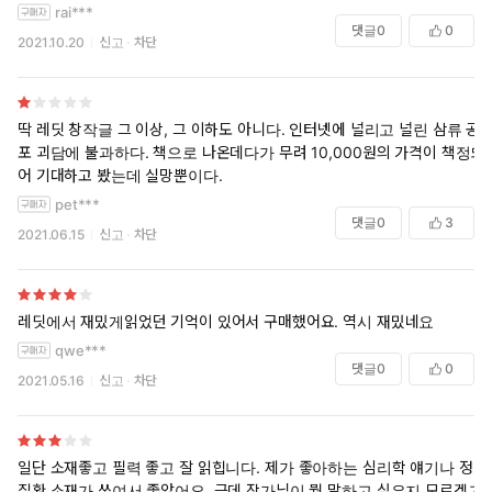
rai***
댓글
0
0
2021.10.20
신고
차단
딱 레딧 창작글 그 이상, 그 이하도 아니다. 인터넷에 널리고 널린 삼류 공
포 괴담에 불과하다. 책으로 나온데다가 무려 10,000원의 가격이 책정되
어 기대하고 봤는데 실망뿐이다.
pet***
댓글
0
3
2021.06.15
신고
차단
레딧에서 재밌게읽었던 기억이 있어서 구매했어요. 역시 재밌네요
qwe***
댓글
0
0
2021.05.16
신고
차단
일단 소재좋고 필력 좋고 잘 읽힙니다. 제가 좋아하는 심리학 얘기나 정신
질환 소재가 쓰여서 좋았어요. 근데 작가님이 뭘 말하고 싶은지 모르겠고