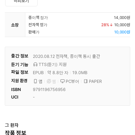
미리보기
종이책 정가
14,000원
소장
전자책 정가
28
%↓
10,000원
판매가
10,000원
출간 정보
2020.08.12
전자책, 종이책 동시 출간
듣기 기능
TTS(듣기)
지원
파일 정보
EPUB
약 8.8만 자
19.0MB
지원 환경
PC뷰어
PAPER
앱
웹
ISBN
9791196756956
UCI
-
그 환자
작품 정보