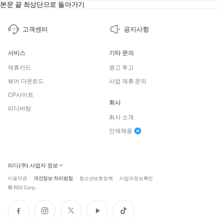
본문 끝
최상단으로 돌아가기
고객센터
공지사항
서비스
기타 문의
제휴카드
원고 투고
뷰어 다운로드
사업 제휴 문의
CP사이트
회사
리디바탕
회사 소개
인재채용
리디(주) 사업자 정보
이용약관
개인정보 처리방침
청소년보호정책
사업자정보확인
©
RIDI Corp.
페
인
트
유
틱