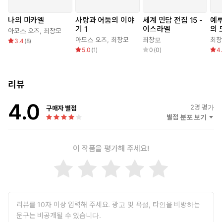
나의 미카엘
사랑과 어둠의 이야
세계 민담 전집 15 -
예루
기 1
이스라엘
의 
아모스 오즈
,
최창모
아모스 오즈
,
최창모
최창모
최
3.4
(
8
)
5.0
(
1
)
0
(
0
)
4
리뷰
4.0
2
명 평가
구매자 별점
별점 분포 보기
이 작품을 평가해 주세요!