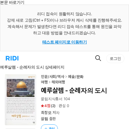
본문 바로가기
인
스
리디 접속이 원활하지 않습니다.
턴
강제 새로 고침(Ctrl + F5)이나 브라우저 캐시 삭제를 진행해주세요.
트
검
계속해서 문제가 발생한다면 리디 접속 테스트를 통해 원인을 파악
색
하고 대응 방법을 안내드리겠습니다.
테스트 페이지로 이동하기
검
리
로그인
색
디
예루살렘 - 순례자의 도시 상세페이지
홈
으
로
인문/사회/역사
예술/문화
이
여행
해외여행
동
예루살렘 - 순례자의 도시
살림지식총서 104
4
(
2
)
관심
0
최창모
저자
살림
출판
관심