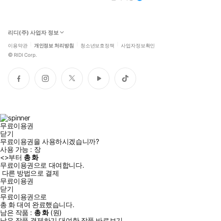
리디(주) 사업자 정보
이용약관
개인정보 처리방침
청소년보호정책
사업자정보확인
©
RIDI Corp.
페
인
트
유
틱
이
스
위
튜
톡
스
타
터
브
북
그
램
무료이용권
닫기
무료이용권을 사용하시겠습니까?
사용 가능 :
장
<
>부터
총
화
무료이용권으로 대여합니다.
다른 방법으로 결제
무료이용권
닫기
무료이용권으로
총
화
대여 완료했습니다.
남은 작품 :
총
화
(
원)
남은 작품 결제하기
대여한 작품 바로보기