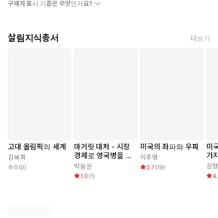
렘 정복 (BC 63), 총독 헤롯의 건축 - 유대인 반란을 로마 티토 군대가 진
구매자 표시 기준은 무엇인가요?
압 (AD 67-70) - 두번째 유대인 반란 ‘바르 코크바’을 로마 하드리안 황
제가 진압 (132-135) - 비잔틴 시대 (325-614) : 니케아 종교회의 (32
5), 콘스탄틴 황제, 헬레나, 율리안 황제의 유대 성전 재건 (363), 유도시
살림지식총서
더보기
아 여왕이 예루살렘 미문 수리, 성 유티미우스 수도원, 마르사바 수도원
건립 (442), 카레돈 공의회에서 파문, 주교 주브넬, 총대교구 승격 (451),
단성론이 유죄판결을 받은 후 동방 기독교는(아나스타시스)는 5개의 종
파로 나뉨 (네스토리안, 야코비안, 아르메니안, 콥틱 등) - 유스틴 황제 (5
27) - 페르시아의 침략 (614) - 예루살렘의 새주인 (638-750) : 비잔틴
총대주교 성 소프로니우스 (638), 칼리프 오마르, 이슬람의 상징, 바위돔
과 엘 악사 사 - 압바시드와 파타미드 왕조 (780-1099) - 셀주크 투르크
(1077) - 십자군의 라틴왕국 (1099-1187) : 우르반 2세, 알렉시우스 콤
네누스 황제, 고디프루이, 탄크레드, 레몽, 아데마르 주교, 프레드리히 1
세, 필립 아우구스투스, 사자왕 리처드 1세 - 제2차 십자군 원정: 볼드윈
고대 올림픽의 세계
마거릿 대처 - 시장
미국의 좌파와 우파
미국
2세, 이마드 알-딘 젠기, 성 베르나르, 쿠르드 출신의 살라-알-딘 유수프
경제로 영국병을 치
가
(살라딘)이 하틴의 뿔에서 프랑크 군대를 제압 (1187) - 아유비드와 맘룩
김복희
이주영
유하다
말
박동운
김
시대 (1187-1516) - 오토만 터키 시대 (1517-1917) - 영국의 위임통치
0
(
0
)
2.7
(
19
)
1.0
(
1
)
4
(1917-1948) - 현대 이스라엘 건국 (1948-)