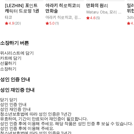
[LEZHIN] 포인트
아라키 히로히코의
만화의 원리
일
캐릭터 드로잉 1권
만화술
위한
Wataru Oba
,
모리 카오루
,
감 
타코
아라키 히로히코
,
김부장
4.6
(
5
)
: 
4.9
(
20
)
5.0
(
1
)
4
& 
소장하기 버튼
위시리스트에 담기
카트에 담기
선물하기
소장하기
성인 인증 안내
성인 재인증 안내
닫기
닫기
성인 인증 안내
성인 재인증 안내
청소년보호법에 따라 성인 인증은 1년간
유효하며, 기간이 만료되어 재인증이 필요합니다.
성인 인증 후에 이용해 주세요.
해당 작품은 성인 인증 후 보실 수 있습니다.
성인 인증 후에 이용해 주세요.
청소년보호법에 따라 성인 인증은 1년간