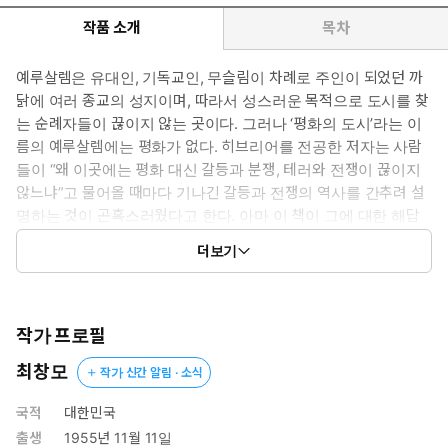
작품 소개
목차
예루살렘은 유대인, 기독교인, 무슬림이 차례로 주인이 되었던 까
닭에 여러 종교의 성지이며, 따라서 성스러운 목적으로 도시를 찾
는 순례자들이 끊이지 않는 곳이다. 그러나 ‘평화의 도시’라는 이
름의 예루살렘에는 평화가 없다. 히브리어를 전공한 저자는 사람
들이 “왜 이곳에는 평화 대신 갈등과 분쟁, 테러와 전쟁이 끊이지
않느냐”고 물어올 때마다 기나긴 갈등과 전쟁의 역사를 간추려 설
명하는 것이 곤혹스러웠다고 한다. 아마 이 책이 그에 대한 해답
이 될 수 있을까. 예루살렘의 숨 가쁜 역사 이야기가 생생하게 다
더보기
가온다.
작가 프로필
최창모
작가 신간 알림 · 소식
국적
대한민국
출생
1955년 11월 11일