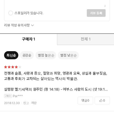
스포일러가 있습니다.
리뷰 등록
리뷰 작성 유의사항
구매자
1
전체
1
최신순
공감순
별점 높은순
별점 낮은순
전쟁과 슬픔, 사랑과 증오, 절망과 희망, 영광과 오욕, 상실과 울부짖음,
고통과 후회가 교차되는 살아있는 역사의 박물관.
살렘왕 멜기세덱의 원주민 (창 14:18) - 여부스 사람의 도시 (삿 19:10,
삼하 5:6) - 3000년전 다윗의 통일왕국 (삼하 5:4-5) - 아시리아의 북이
Par***
스라엘 점령 (BC 721) - 바빌로니아의 남유다 점령 (BC 586) - 바빌론
댓글
0
0
2018.12.30
신고
차단
유수 (- BC 539) - 헬레니즘의 영향 - 제2차 성전시대 (BC 515-AD 70)
: 안티오크스 4세, 마카비 전쟁, 하스모니안 왕조 - 로마 폼페이의 예루살