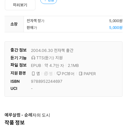
미리보기
전자책 정가
5,000원
소장
판매가
5,000원
출간 정보
2004.06.30
전자책 출간
듣기 기능
TTS(듣기)
지원
파일 정보
EPUB
약 4.7만 자
2.1MB
지원 환경
PC뷰어
PAPER
앱
웹
ISBN
9788952244697
UCI
-
예루살렘 - 순례자의 도시
작품 정보